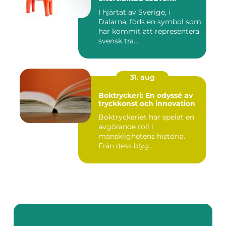
I hjärtat av Sverige, i
Dalarna, föds en symbol som
har kommit att representera
svensk tra...
31. aug
Boktryckeri: En odyssé av
tryckkonst och innovation
Boktryckeriet har spelat en
avgörande roll i
mänsklighetens historia.
Från dess blyg...