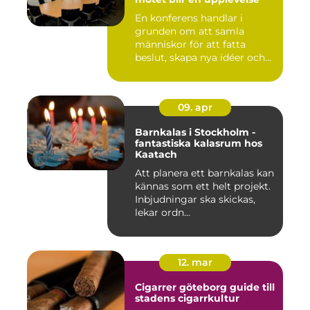
En konferens handlar i
grunden om att samla
människor för att fatta
beslut, skapa nya idéer och
stär...
09. apr
Barnkalas i Stockholm -
fantastiska kalasrum hos
Kaatach
Att planera ett barnkalas kan
kännas som ett helt projekt.
Inbjudningar ska skickas,
lekar ordn...
12. mar
Cigarrer göteborg guide till
stadens cigarrkultur