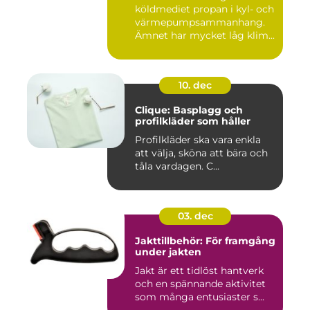
köldmediet propan i kyl- och
värmepumpsammanhang.
Ämnet har mycket låg klim...
10. dec
Clique: Basplagg och
profilkläder som håller
Profilkläder ska vara enkla
att välja, sköna att bära och
tåla vardagen. C...
03. dec
Jakttillbehör: För framgång
under jakten
Jakt är ett tidlöst hantverk
och en spännande aktivitet
som många entusiaster s...