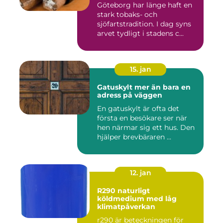
Göteborg har länge haft en
stark tobaks- och
sjöfartstradition. I dag syns
arvet tydligt i stadens c...
15. jan
Gatuskylt mer än bara en
adress på väggen
En gatuskylt är ofta det
första en besökare ser när
hen närmar sig ett hus. Den
hjälper brevbäraren ...
12. jan
R290 naturligt
köldmedium med låg
klimatpåverkan
r290 är beteckningen för