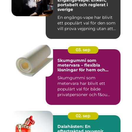
Engångs-vape. Enkelt,
portabelt och reglerat i
sverige
En engångs-vape har blivit
ett populärt val för den som
vill prova vejpning utan att...
03. sep
Skumgummi som
metervara – flexibla
lösningar för hem och
projekt
Skumgummi som
metervara har blivit ett
populärt val för både
privatpersoner och f&ou...
02. sep
Dalahästen: En
eftertraktad souvenir