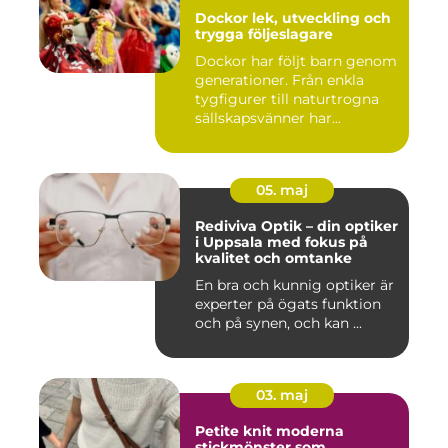
Dockor lek, utveckling och
trygga följeslagare
Dockor har följt barn genom
generationer. Från enkla
tygfigurer till naturtrogna
sällskapsvänner har...
05. maj
Rediviva Optik – din optiker
i Uppsala med fokus på
kvalitet och omtanke
En bra och kunnig optiker är
experter på ögats funktion
och på synen, och kan ...
03. maj
Petite knit moderna
stickmönster som