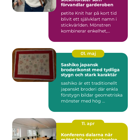
förvandlar garderoben
petite Knit har på kort tid
blivit ett självklart namn i
stickvärlden. Mönstren
kombinerar enkelhet,...
01. maj
Sashiko japansk
broderikonst med tydliga
stygn och stark karaktär
sashiko är ett traditionellt
japanskt broderi där enkla
förstygn bildar geometriska
mönster med hög ...
11. apr
Konferens dalarna när
mötet blir en upplevelse