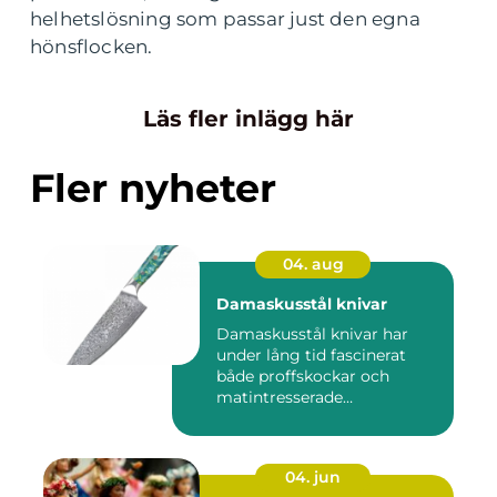
helhetslösning som passar just den egna
hönsflocken.
Läs fler inlägg här
Fler nyheter
04. aug
Damaskusstål knivar
Damaskusstål knivar har
under lång tid fascinerat
både proffskockar och
matintresserade
hemmakockar....
04. jun