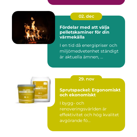
02. dec
Fördelar med att välja
pelletskaminer för din
värmekälla
I en tid då energipriser och
miljömedvetenhet ständigt
är aktuella ämnen, ...
29. nov
Sprutspackel: Ergonomiskt
och ekonomiskt
I bygg- och
renoveringsvärlden är
effektivitet och hög kvalitet
avgörande fö...