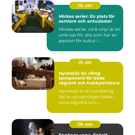
05. okt
Mickes serier: En plats för
samlare och entusiaster
Mickes serier, cd & vinyl är en
unik oas för alla som har en
passion för kultur i...
01. okt
Hyvelstål: En viktig
komponent för både
sågverk och hobbysnickare
Hyvelstål är en oumbärlig
del av utrustningen både i
stora sågverk och i...
09. sep