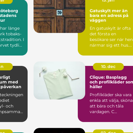
mar
15. jan
göteborg
Gatuskylt mer än
 stadens
bara en adress på
tur
väggen
har länge
En gatuskylt är ofta
ark tobaks-
det första en
stradition. I
besökare ser när hen
rvet tydligt
närmar sig ett hus.
..
Den hjälper
brevbäraren ...
an
10. dec
Clique: Basplagg
ium med
och profilkläder so
tpåverkan
håller
eteckningen
Profilkläder ska vara
ediet
enkla att välja, sköna
yl- och
att bära och tåla
mpsamman
vardagen. C...
et har
 klim...