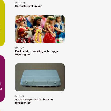
04. aug
Damaskusstål knivar
n
.
r
04. jun
Dockor lek, utveckling och trygga
följeslagare
å
på
12. maj
Äggkartonger Mer än bara en
förpackning