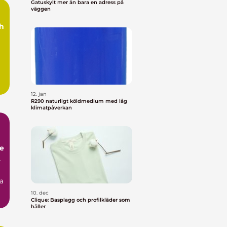
Gatuskylt mer än bara en adress på
väggen
ch
12. jan
R290 naturligt köldmedium med låg
klimatpåverkan
ge
r
l
va
10. dec
Clique: Basplagg och profilkläder som
håller