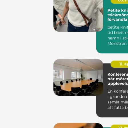
03. 
Petite knit mode
stickmön
förvandla
garderob
petite Kni
tid blivit e
namn i sti
Mönstren 
enkelhet,...
11. a
Konferens
när mötet
upplevels
En konfer
i grunden
samla män
att fatta 
nya idéer o