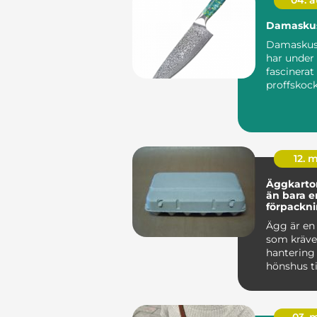
04. 
Damaskus
Damaskuss
har under 
fascinerat
proffskoc
matintres
hemmakock
12. 
Äggkartong
än bara e
förpackn
Ägg är en 
som kräve
hantering 
hönshus ti
frukostbo
om någon h