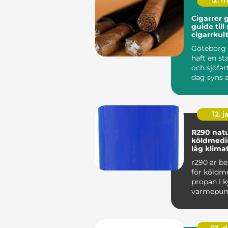
12. 
Cigarrer 
guide till
cigarrkul
Göteborg 
haft en st
och sjöfart
dag syns a
i stadens c.
12. j
R290 naturligt
köldmed
låg klima
r290 är b
för köldm
propan i k
värmepu
hang. Ämn
mycket låg