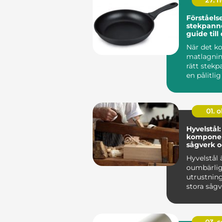
27. 
Förståelse
stekpanno
guide till
perfekta
När det k
köksreds
matlagnin
rätt stek
en pålitlig 
01. 
Hyvelstål:
komponen
sågverk 
hobbysni
Hyvelstål 
oumbärlig
utrustnin
stora sågve