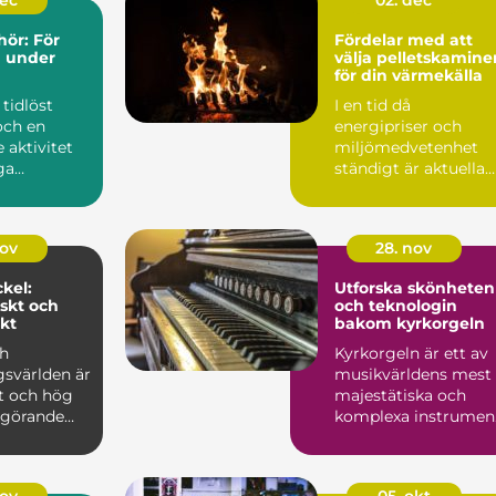
dec
02. dec
hör: För
Fördelar med att
 under
välja pelletskamine
för din värmekälla
 tidlöst
I en tid då
och en
energipriser och
 aktivitet
miljömedvetenhet
ga
ständigt är aktuella
 s...
ämnen, ...
nov
28. nov
kel:
Utforska skönheten
skt och
och teknologin
kt
bakom kyrkorgeln
ch
Kyrkorgeln är ett av
gsvärlden är
musikvärldens mest
et och hög
majestätiska och
avgörande
komplexa instrumen
Med sit...