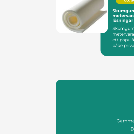
03. 
Skumgum
metervara
lösningar
och proje
Skumgum
metervara 
ett populä
både priv
och f&ou...