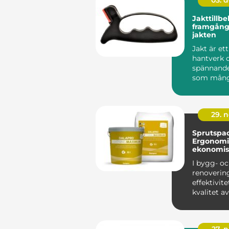
03. 
Jakttillbe
framgång
jakten
Jakt är ett
hantverk 
spännande
som mån
entusiaster
29. 
Sprutspac
Ergonomi
ekonomis
I bygg- o
renoverin
effektivit
kvalitet 
fö...