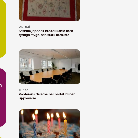
01. maj
Sashiko japansk broderikonst med
tydliga stygn och stark karaktär
m
11. apr
Konferens dalarna när mötet blir en
upplevelse