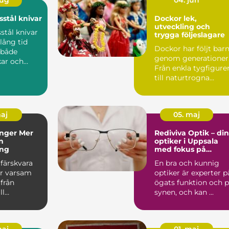
aug
04. jun
stål knivar
Dockor lek,
utveckling och
tål knivar
trygga följeslagare
lång tid
Dockor har följt bar
 både
genom generationer
kar och
Från enkla tygfigure
serade
till naturtrogna
ar....
sällskapsvänner har...
maj
05. maj
er Mer
Rediviva Optik – din
n
optiker i Uppsala
ing
med fokus på
kvalitet och
färskvara
En bra och kunnig
omtanke
r varsam
optiker är experter p
från
ögats funktion och 
ll
synen, och kan ...
rd. Oavsett
ar ...