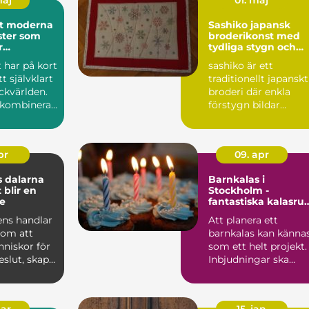
maj
01. maj
rna
Sashiko japansk
ster som
broderikonst med
r
tydliga stygn och
en
stark karaktär
t har på kort
sashiko är ett
tt självklart
traditionellt japanskt
ckvärlden.
broderi där enkla
kombinerar
förstygn bildar
geometriska mönste
med hög ...
pr
09. apr
 dalarna
Barnkalas i
 blir en
Stockholm -
e
fantastiska kalasr
hos Kaatach
ens handlar
Att planera ett
 om att
barnkalas kan känna
niskor för
som ett helt projekt.
beslut, skapa
Inbjudningar ska
ch stär...
skickas, lekar ordn...