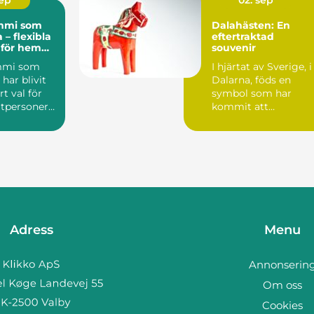
sep
02. sep
mi som
Dalahästen: En
 – flexibla
eftertraktad
 för hem
souvenir
kt
mi som
I hjärtat av Sverige, i
har blivit
Dalarna, föds en
rt val för
symbol som har
atpersoner
kommit att
representera svensk
tra...
Adress
Menu
Annonserin
Om oss
Cookies