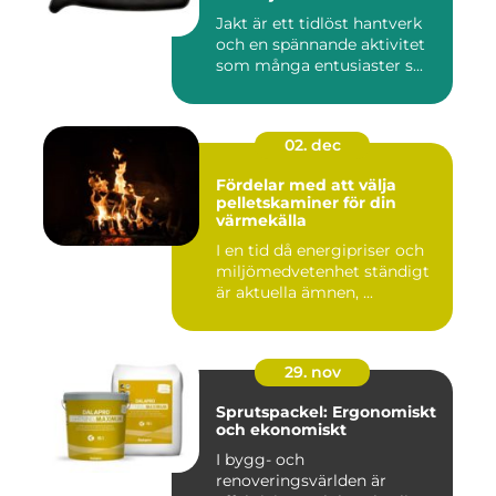
Jakt är ett tidlöst hantverk
och en spännande aktivitet
som många entusiaster s...
02. dec
Fördelar med att välja
pelletskaminer för din
värmekälla
I en tid då energipriser och
miljömedvetenhet ständigt
är aktuella ämnen, ...
29. nov
Sprutspackel: Ergonomiskt
och ekonomiskt
I bygg- och
renoveringsvärlden är