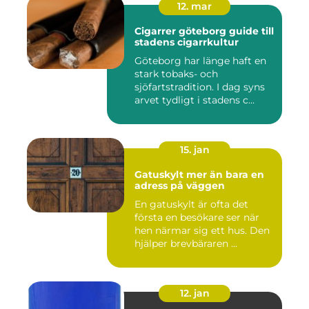
12. mar
Cigarrer göteborg guide till
stadens cigarrkultur
Göteborg har länge haft en
stark tobaks- och
sjöfartstradition. I dag syns
arvet tydligt i stadens c...
15. jan
Gatuskylt mer än bara en
adress på väggen
En gatuskylt är ofta det
första en besökare ser när
hen närmar sig ett hus. Den
hjälper brevbäraren ...
12. jan