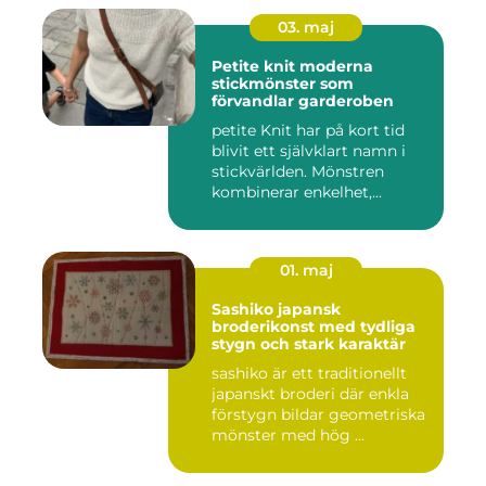
03. maj
Petite knit moderna
stickmönster som
förvandlar garderoben
petite Knit har på kort tid
blivit ett självklart namn i
stickvärlden. Mönstren
kombinerar enkelhet,...
01. maj
Sashiko japansk
broderikonst med tydliga
stygn och stark karaktär
sashiko är ett traditionellt
japanskt broderi där enkla
förstygn bildar geometriska
mönster med hög ...