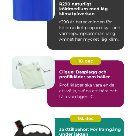
R290 naturligt
köldmedium med låg
klimatpåverkan
r290 är beteckningen för
köldmediet propan i kyl- och
värmepumpsammanhang.
Ämnet har mycket låg klim...
10. dec
Clique: Basplagg och
profilkläder som håller
Profilkläder ska vara enkla
att välja, sköna att bära och
tåla vardagen. C...
03. dec
Jakttillbehör: För framgång
under jakten