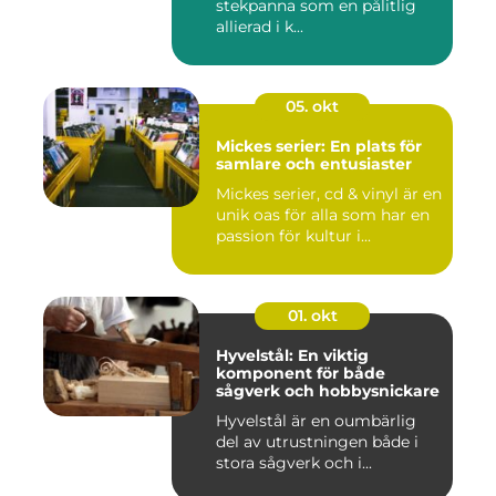
stekpanna som en pålitlig
allierad i k...
05. okt
Mickes serier: En plats för
samlare och entusiaster
Mickes serier, cd & vinyl är en
unik oas för alla som har en
passion för kultur i...
01. okt
Hyvelstål: En viktig
komponent för både
sågverk och hobbysnickare
Hyvelstål är en oumbärlig
del av utrustningen både i
stora sågverk och i...