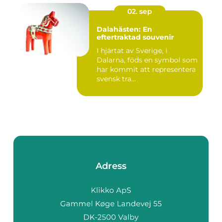
02. sep
Dalahästen: En
eftertraktad souvenir
I hjärtat av Sverige, i
Dalarna, föds en symbol som
har kommit att representera
svensk tra...
Adress