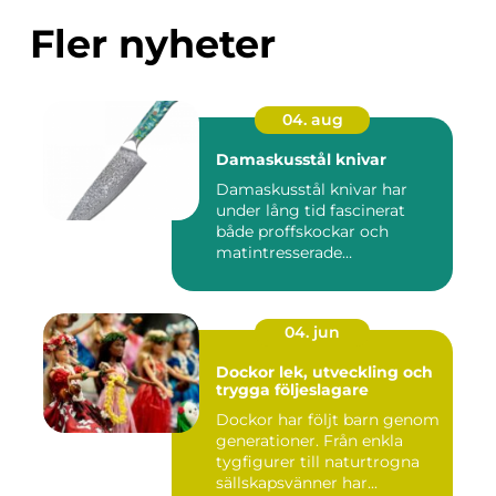
Fler nyheter
04. aug
Damaskusstål knivar
Damaskusstål knivar har
under lång tid fascinerat
både proffskockar och
matintresserade
hemmakockar....
04. jun
Dockor lek, utveckling och
trygga följeslagare
Dockor har följt barn genom
generationer. Från enkla
tygfigurer till naturtrogna
sällskapsvänner har...