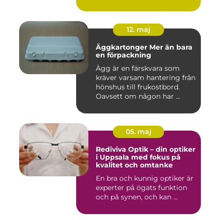
12. maj
Äggkartonger Mer än bara
en förpackning
Ägg är en färskvara som
kräver varsam hantering från
hönshus till frukostbord.
Oavsett om någon har ...
05. maj
Rediviva Optik – din optiker
i Uppsala med fokus på
kvalitet och omtanke
En bra och kunnig optiker är
experter på ögats funktion
och på synen, och kan ...