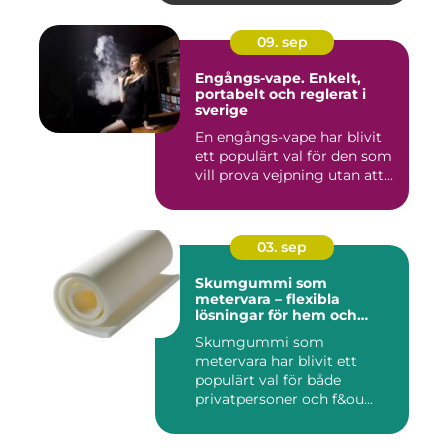
09. sep
Engångs-vape. Enkelt,
portabelt och reglerat i
sverige
En engångs-vape har blivit
ett populärt val för den som
vill prova vejpning utan att...
03. sep
Skumgummi som
metervara – flexibla
lösningar för hem och
projekt
Skumgummi som
metervara har blivit ett
populärt val för både
privatpersoner och f&ou...