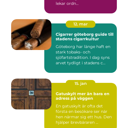
lekar ordn...
12. mar
Cigarrer göteborg guide till
stadens cigarrkultur
Göteborg har länge haft en
stark tobaks- och
sjöfartstradition. I dag syns
arvet tydligt i stadens c...
15. jan
Gatuskylt mer än bara en
adress på väggen
En gatuskylt är ofta det
första en besökare ser när
hen närmar sig ett hus. Den
hjälper brevbäraren ...