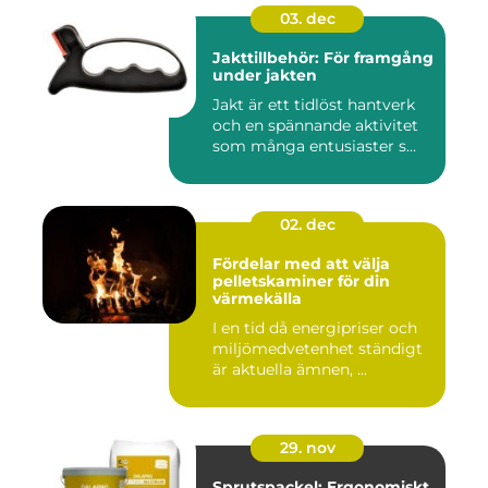
03. dec
Jakttillbehör: För framgång
under jakten
Jakt är ett tidlöst hantverk
och en spännande aktivitet
som många entusiaster s...
02. dec
Fördelar med att välja
pelletskaminer för din
värmekälla
I en tid då energipriser och
miljömedvetenhet ständigt
är aktuella ämnen, ...
29. nov
Sprutspackel: Ergonomiskt