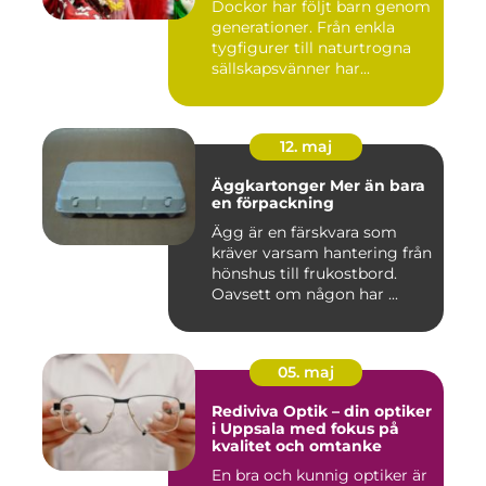
Dockor har följt barn genom
generationer. Från enkla
tygfigurer till naturtrogna
sällskapsvänner har...
12. maj
Äggkartonger Mer än bara
en förpackning
Ägg är en färskvara som
kräver varsam hantering från
hönshus till frukostbord.
Oavsett om någon har ...
05. maj
Rediviva Optik – din optiker
i Uppsala med fokus på
kvalitet och omtanke
En bra och kunnig optiker är