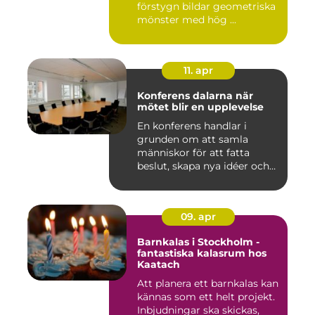
förstygn bildar geometriska
mönster med hög ...
11. apr
Konferens dalarna när
mötet blir en upplevelse
En konferens handlar i
grunden om att samla
människor för att fatta
beslut, skapa nya idéer och
stär...
09. apr
Barnkalas i Stockholm -
fantastiska kalasrum hos
Kaatach
Att planera ett barnkalas kan
kännas som ett helt projekt.
Inbjudningar ska skickas,