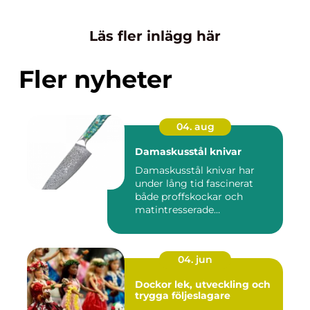
Läs fler inlägg här
Fler nyheter
04. aug
Damaskusstål knivar
Damaskusstål knivar har
under lång tid fascinerat
både proffskockar och
matintresserade
hemmakockar....
04. jun
Dockor lek, utveckling och
trygga följeslagare