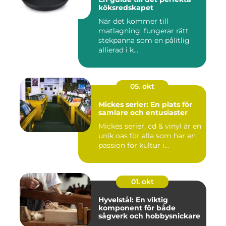
köksredskapet
När det kommer till
matlagning, fungerar rätt
stekpanna som en pålitlig
allierad i k...
05. okt
Mickes serier: En plats för
samlare och entusiaster
Mickes serier, cd & vinyl är en
unik oas för alla som har en
passion för kultur i...
01. okt
Hyvelstål: En viktig
komponent för både
sågverk och hobbysnickare