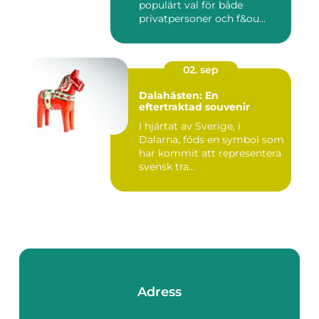
populärt val för både
privatpersoner och f&ou...
02. sep
Dalahästen: En
eftertraktad souvenir
I hjärtat av Sverige, i
Dalarna, föds en symbol som
har kommit att representera
svensk tra...
Adress