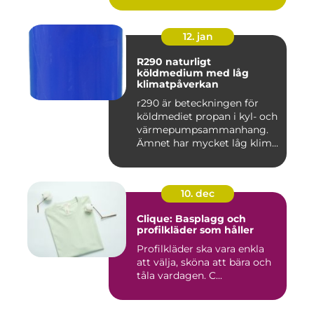
12. jan
R290 naturligt
köldmedium med låg
klimatpåverkan
r290 är beteckningen för
köldmediet propan i kyl- och
värmepumpsammanhang.
Ämnet har mycket låg klim...
10. dec
Clique: Basplagg och
profilkläder som håller
Profilkläder ska vara enkla
att välja, sköna att bära och
tåla vardagen. C...