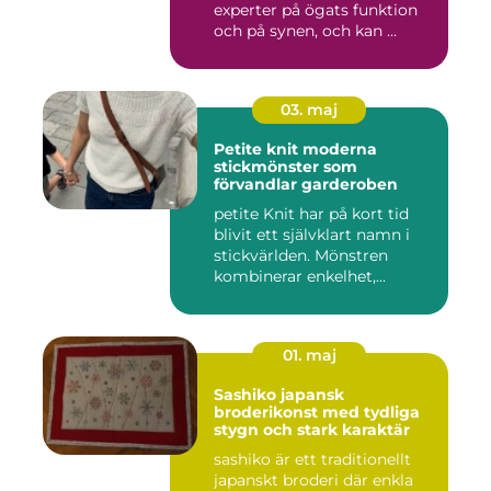
experter på ögats funktion
och på synen, och kan ...
03. maj
Petite knit moderna
stickmönster som
förvandlar garderoben
petite Knit har på kort tid
blivit ett självklart namn i
stickvärlden. Mönstren
kombinerar enkelhet,...
01. maj
Sashiko japansk
broderikonst med tydliga
stygn och stark karaktär
sashiko är ett traditionellt
japanskt broderi där enkla