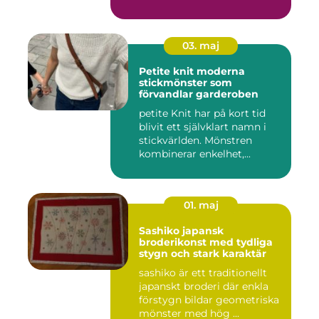
03. maj
Petite knit moderna
stickmönster som
förvandlar garderoben
petite Knit har på kort tid
blivit ett självklart namn i
stickvärlden. Mönstren
kombinerar enkelhet,...
01. maj
Sashiko japansk
broderikonst med tydliga
stygn och stark karaktär
sashiko är ett traditionellt
japanskt broderi där enkla
förstygn bildar geometriska
mönster med hög ...