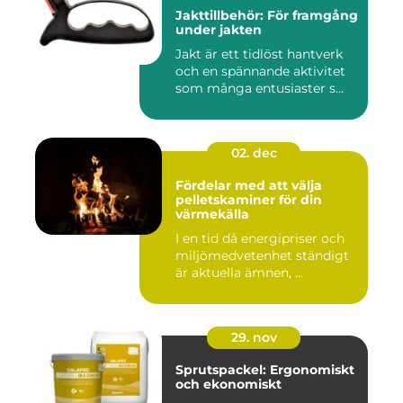
Jakttillbehör: För framgång
under jakten
Jakt är ett tidlöst hantverk
och en spännande aktivitet
som många entusiaster s...
02. dec
Fördelar med att välja
pelletskaminer för din
värmekälla
I en tid då energipriser och
miljömedvetenhet ständigt
är aktuella ämnen, ...
29. nov
Sprutspackel: Ergonomiskt
och ekonomiskt