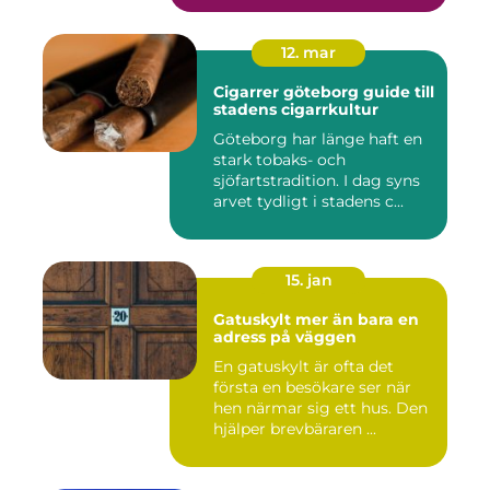
12. mar
Cigarrer göteborg guide till
stadens cigarrkultur
Göteborg har länge haft en
stark tobaks- och
sjöfartstradition. I dag syns
arvet tydligt i stadens c...
15. jan
Gatuskylt mer än bara en
adress på väggen
En gatuskylt är ofta det
första en besökare ser när
hen närmar sig ett hus. Den
hjälper brevbäraren ...