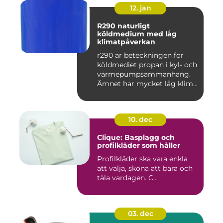
12. jan
R290 naturligt
köldmedium med låg
klimatpåverkan
r290 är beteckningen för
köldmediet propan i kyl- och
värmepumpsammanhang.
Ämnet har mycket låg klim...
10. dec
Clique: Basplagg och
profilkläder som håller
Profilkläder ska vara enkla
att välja, sköna att bära och
tåla vardagen. C...
03. dec