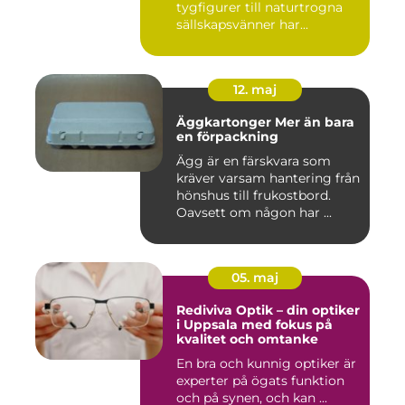
tygfigurer till naturtrogna
sällskapsvänner har...
12. maj
Äggkartonger Mer än bara
en förpackning
Ägg är en färskvara som
kräver varsam hantering från
hönshus till frukostbord.
Oavsett om någon har ...
05. maj
Rediviva Optik – din optiker
i Uppsala med fokus på
kvalitet och omtanke
En bra och kunnig optiker är
experter på ögats funktion
och på synen, och kan ...