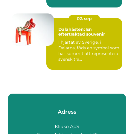
02. sep
Dalahästen: En
eftertraktad souvenir
I hjärtat av Sverige, i
Dalarna, föds en symbol som
har kommit att representera
svensk tra...
Adress