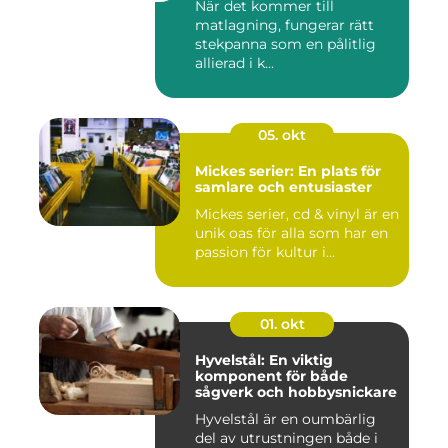
När det kommer till
matlagning, fungerar rätt
stekpanna som en pålitlig
allierad i k...
05. okt
Mickes serier: En plats för
samlare och entusiaster
Mickes serier, cd & vinyl är en
unik oas för alla som har en
passion för kultur i...
01. okt
Hyvelstål: En viktig
komponent för både
sågverk och hobbysnickare
Hyvelstål är en oumbärlig
del av utrustningen både i