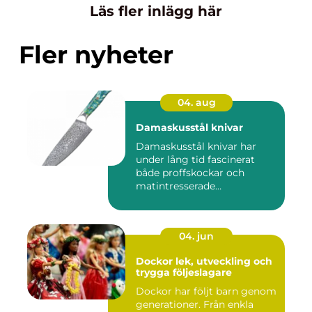
Läs fler inlägg här
Fler nyheter
04. aug
Damaskusstål knivar
Damaskusstål knivar har
under lång tid fascinerat
både proffskockar och
matintresserade
hemmakockar....
04. jun
Dockor lek, utveckling och
trygga följeslagare
Dockor har följt barn genom
generationer. Från enkla