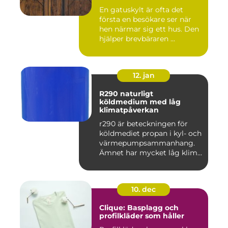
En gatuskylt är ofta det
första en besökare ser när
hen närmar sig ett hus. Den
hjälper brevbäraren ...
12. jan
R290 naturligt
köldmedium med låg
klimatpåverkan
r290 är beteckningen för
köldmediet propan i kyl- och
värmepumpsammanhang.
Ämnet har mycket låg klim...
10. dec
Clique: Basplagg och
profilkläder som håller