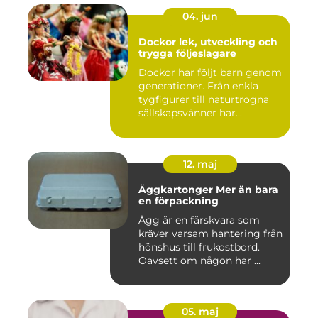
04. jun
Dockor lek, utveckling och
trygga följeslagare
Dockor har följt barn genom
generationer. Från enkla
tygfigurer till naturtrogna
sällskapsvänner har...
12. maj
Äggkartonger Mer än bara
en förpackning
Ägg är en färskvara som
kräver varsam hantering från
hönshus till frukostbord.
Oavsett om någon har ...
05. maj