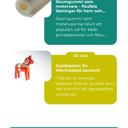
Skumgummi som
metervara – flexibla
lösningar för hem och
projekt
Skumgummi som
metervara har blivit ett
populärt val för både
privatpersoner och f&ou...
02. sep
Dalahästen: En
eftertraktad souvenir
I hjärtat av Sverige, i
Dalarna, föds en symbol som
har kommit att representera
svensk tra...