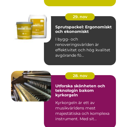
29. nov
Sprutspackel: Ergonomiskt
och ekonomiskt
I bygg- och
renoveringsvärlden är
effektivitet och hög kvalitet
avgörande fö...
28. nov
Utforska skönheten och
teknologin bakom
kyrkorgeln
Kyrkorgeln är ett av
musikvärldens mest
majestätiska och komplexa
instrument. Med sit...