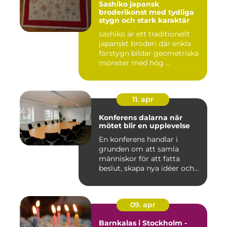
Sashiko japansk
broderikonst med tydliga
stygn och stark karaktär
sashiko är ett traditionellt
japanskt broderi där enkla
förstygn bildar geometriska
mönster med hög ...
11. apr
Konferens dalarna när
mötet blir en upplevelse
En konferens handlar i
grunden om att samla
människor för att fatta
beslut, skapa nya idéer och
stär...
09. apr
Barnkalas i Stockholm -