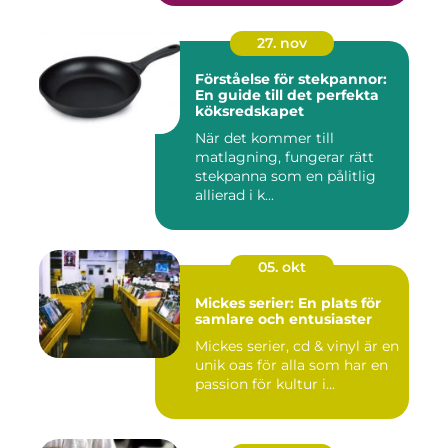
27. nov
Förståelse för stekpannor:
En guide till det perfekta
köksredskapet
När det kommer till
matlagning, fungerar rätt
stekpanna som en pålitlig
allierad i k...
05. okt
Mickes serier: En plats för
samlare och entusiaster
Mickes serier, cd & vinyl är en
unik oas för alla som har en
passion för kultur i...