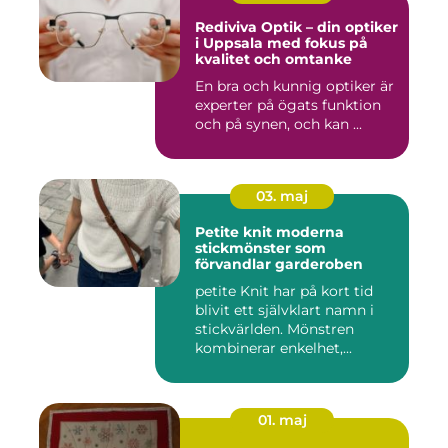
Rediviva Optik – din optiker
i Uppsala med fokus på
kvalitet och omtanke
En bra och kunnig optiker är
experter på ögats funktion
och på synen, och kan ...
03. maj
Petite knit moderna
stickmönster som
förvandlar garderoben
petite Knit har på kort tid
blivit ett självklart namn i
stickvärlden. Mönstren
kombinerar enkelhet,...
01. maj