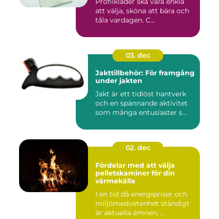
Profilkläder ska vara enkla
att välja, sköna att bära och
tåla vardagen. C...
03. dec
Jakttillbehör: För framgång
under jakten
Jakt är ett tidlöst hantverk
och en spännande aktivitet
som många entusiaster s...
02. dec
Fördelar med att välja
pelletskaminer för din
värmekälla
I en tid då energipriser och
miljömedvetenhet ständigt
är aktuella ämnen, ...