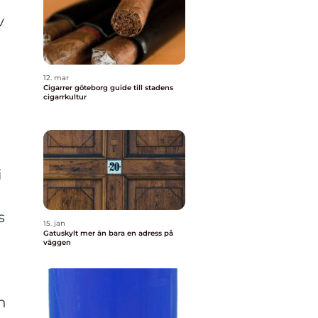
v
12. mar
Cigarrer göteborg guide till stadens
cigarrkultur
i
s
15. jan
Gatuskylt mer än bara en adress på
väggen
n