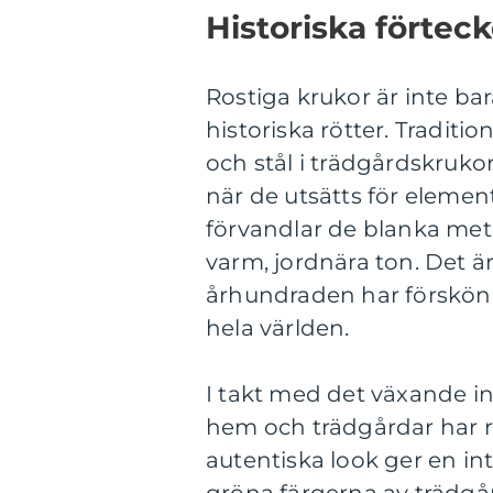
Historiska förtec
Rostiga krukor är inte b
historiska rötter. Traditi
och stål i trädgårdskruko
när de utsätts för eleme
förvandlar de blanka meta
varm, jordnära ton. Det 
århundraden har förskö
hela världen.
I takt med det växande in
hem och trädgårdar har ro
autentiska look ger en int