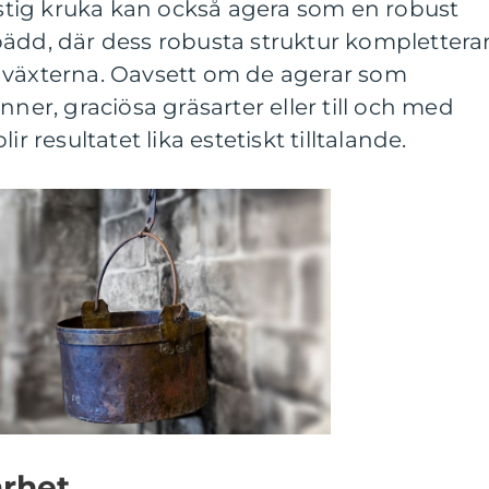
rostig kruka kan också agera som en robust
bädd, där dess robusta struktur komplettera
 växterna. Oavsett om de agerar som
nner, graciösa gräsarter eller till och med
r resultatet lika estetiskt tilltalande.
arhet