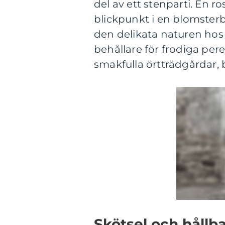
del av ett stenparti. En 
blickpunkt i en blomster
den delikata naturen hos
behållare för frodiga pere
smakfulla örtträdgårdar, bli
Skötsel och hållb