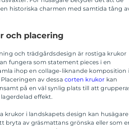
rdsväxter. För husägare betyder det att de
den historiska charmen med samtida tång a
.
r och placering
dning och trädgårdsdesign är rostiga krukor
kan fungera som statement pieces i en
 samla ihop en collage-liknande komposition 
 Placeringen av dessa
corten krukor
kan
 ensamt på en väl synlig plats till att gruppera
 lagerdelad effekt.
a krukor i landskapets design kan husägare
 att bryta av gräsmattans grönska eller som e