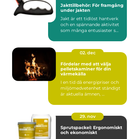
Jakttillbehör: För framgång
under jakten
Jakt är ett tidlöst hantverk
och en spännande aktivitet
som många entusiaster s...
02. dec
Fördelar med att välja
pelletskaminer för din
värmekälla
I en tid då energipriser och
miljömedvetenhet ständigt
är aktuella ämnen, ...
29. nov
Sprutspackel: Ergonomiskt
och ekonomiskt