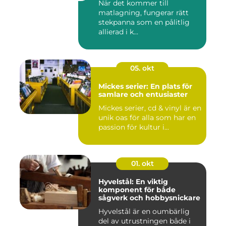
När det kommer till
matlagning, fungerar rätt
stekpanna som en pålitlig
allierad i k...
05. okt
Mickes serier: En plats för
samlare och entusiaster
Mickes serier, cd & vinyl är en
unik oas för alla som har en
passion för kultur i...
01. okt
Hyvelstål: En viktig
komponent för både
sågverk och hobbysnickare
Hyvelstål är en oumbärlig
del av utrustningen både i