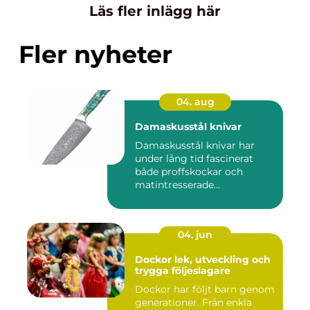
Läs fler inlägg här
Fler nyheter
04. aug
Damaskusstål knivar
Damaskusstål knivar har
under lång tid fascinerat
både proffskockar och
matintresserade
hemmakockar....
04. jun
Dockor lek, utveckling och
trygga följeslagare
Dockor har följt barn genom
generationer. Från enkla