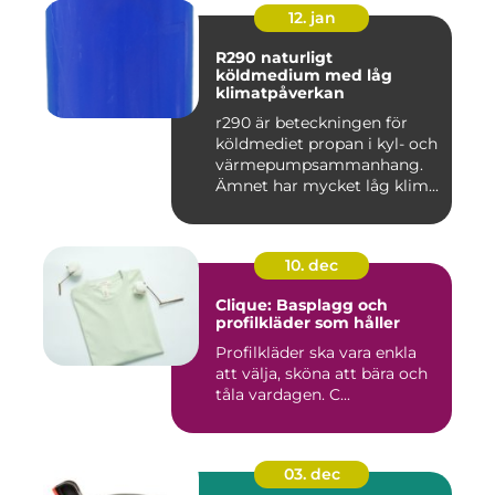
12. jan
R290 naturligt
köldmedium med låg
klimatpåverkan
r290 är beteckningen för
köldmediet propan i kyl- och
värmepumpsammanhang.
Ämnet har mycket låg klim...
10. dec
Clique: Basplagg och
profilkläder som håller
Profilkläder ska vara enkla
att välja, sköna att bära och
tåla vardagen. C...
03. dec