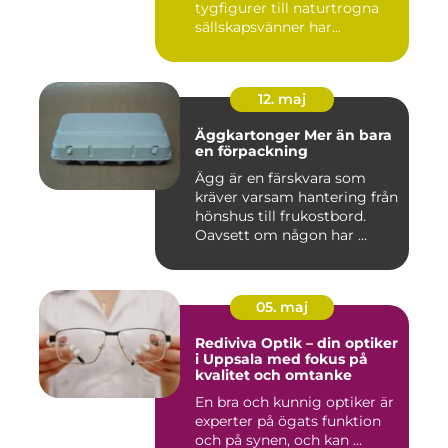
tygfigurer till naturtrogna
sällskapsvänner har...
12. maj
Äggkartonger Mer än bara
en förpackning
Ägg är en färskvara som
kräver varsam hantering från
hönshus till frukostbord.
Oavsett om någon har ...
05. maj
Rediviva Optik – din optiker
i Uppsala med fokus på
kvalitet och omtanke
En bra och kunnig optiker är
experter på ögats funktion
och på synen, och kan ...