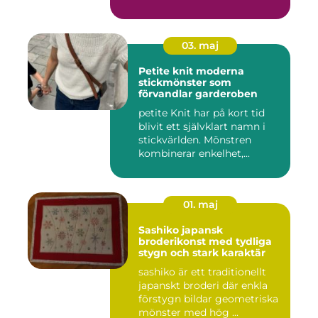
03. maj
Petite knit moderna
stickmönster som
förvandlar garderoben
petite Knit har på kort tid
blivit ett självklart namn i
stickvärlden. Mönstren
kombinerar enkelhet,...
01. maj
Sashiko japansk
broderikonst med tydliga
stygn och stark karaktär
sashiko är ett traditionellt
japanskt broderi där enkla
förstygn bildar geometriska
mönster med hög ...