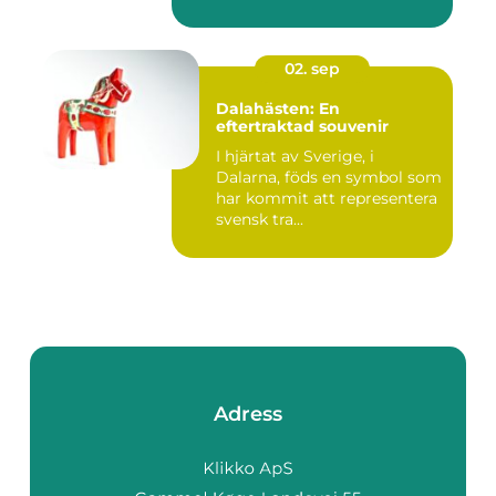
02. sep
Dalahästen: En
eftertraktad souvenir
I hjärtat av Sverige, i
Dalarna, föds en symbol som
har kommit att representera
svensk tra...
Adress