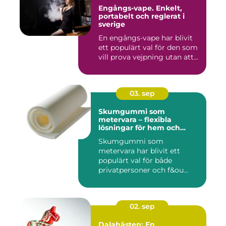
Engångs-vape. Enkelt,
portabelt och reglerat i
sverige
En engångs-vape har blivit
ett populärt val för den som
vill prova vejpning utan att...
03. sep
Skumgummi som
metervara – flexibla
lösningar för hem och
projekt
Skumgummi som
metervara har blivit ett
populärt val för både
privatpersoner och f&ou...
02. sep
Dalahästen: En