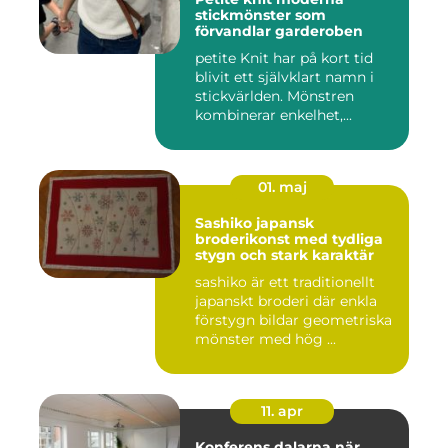
stickmönster som
förvandlar garderoben
petite Knit har på kort tid
blivit ett självklart namn i
stickvärlden. Mönstren
kombinerar enkelhet,...
01. maj
Sashiko japansk
broderikonst med tydliga
stygn och stark karaktär
sashiko är ett traditionellt
japanskt broderi där enkla
förstygn bildar geometriska
mönster med hög ...
11. apr
Konferens dalarna när