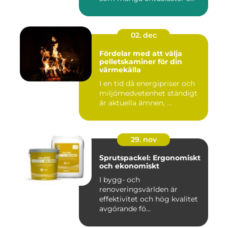
02. dec
Fördelar med att välja
pelletskaminer för din
värmekälla
I en tid då energipriser och
miljömedvetenhet ständigt
är aktuella ämnen, ...
29. nov
Sprutspackel: Ergonomiskt
och ekonomiskt
I bygg- och
renoveringsvärlden är
effektivitet och hög kvalitet
avgörande fö...