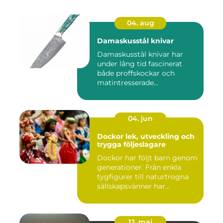
04. aug
Damaskusstål knivar
Damaskusstål knivar har
under lång tid fascinerat
både proffskockar och
matintresserade
hemmakockar....
04. jun
Dockor lek, utveckling och
trygga följeslagare
Dockor har följt barn genom
generationer. Från enkla
tygfigurer till naturtrogna
sällskapsvänner har...
12. maj