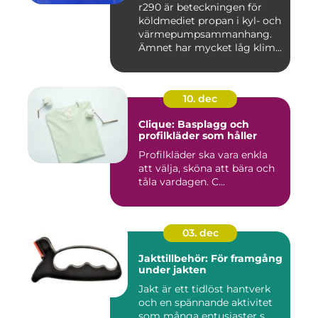
r290 är beteckningen för
köldmediet propan i kyl- och
värmepumpsammanhang.
Ämnet har mycket låg klim...
10. dec
Clique: Basplagg och
profilkläder som håller
Profilkläder ska vara enkla
att välja, sköna att bära och
tåla vardagen. C...
03. dec
Jakttillbehör: För framgång
under jakten
Jakt är ett tidlöst hantverk
och en spännande aktivitet
som många entusiaster s...