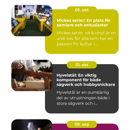
05. okt
Mickes serier: En plats för
samlare och entusiaster
Mickes serier, cd & vinyl är en
unik oas för alla som har en
passion för kultur i...
01. okt
Hyvelstål: En viktig
komponent för både
sågverk och hobbysnickare
Hyvelstål är en oumbärlig
del av utrustningen både i
stora sågverk och i...
09. sep