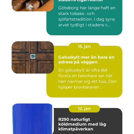
Göteborg har länge haft en
stark tobaks- och
sjöfartstradition. I dag syns
arvet tydligt i stadens c...
15. jan
Gatuskylt mer än bara en
adress på väggen
En gatuskylt är ofta det
första en besökare ser när
hen närmar sig ett hus. Den
hjälper brevbäraren ...
12. jan
R290 naturligt
köldmedium med låg
klimatpåverkan