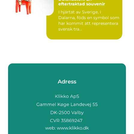
eftertraktad souvenir
I hjärtat av Sverige, i
Dalarna, föds en symbol som
har kommit att representera
svensk tra...
Adress
web:
www.klikko.dk