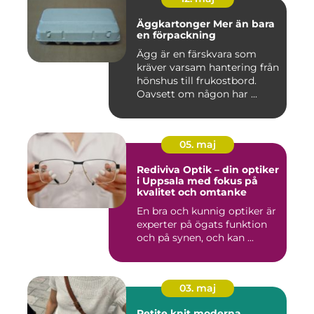
Äggkartonger Mer än bara
en förpackning
Ägg är en färskvara som
kräver varsam hantering från
hönshus till frukostbord.
Oavsett om någon har ...
05. maj
Rediviva Optik – din optiker
i Uppsala med fokus på
kvalitet och omtanke
En bra och kunnig optiker är
experter på ögats funktion
och på synen, och kan ...
03. maj
Petite knit moderna