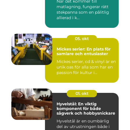
När det kommer till
matlagning, fungerar rätt
stekpanna som en pålitlig
allierad i k...
05. okt
Mickes serier: En plats för
samlare och entusiaster
Mickes serier, cd & vinyl är en
unik oas för alla som har en
passion för kultur i...
01. okt
Hyvelstål: En viktig
komponent för både
sågverk och hobbysnickare
Hyvelstål är en oumbärlig
del av utrustningen både i