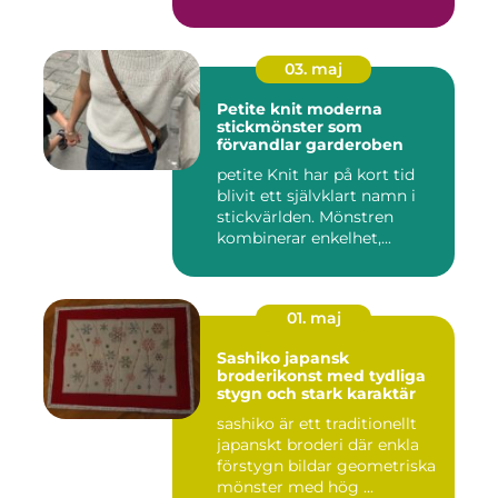
03. maj
Petite knit moderna
stickmönster som
förvandlar garderoben
petite Knit har på kort tid
blivit ett självklart namn i
stickvärlden. Mönstren
kombinerar enkelhet,...
01. maj
Sashiko japansk
broderikonst med tydliga
stygn och stark karaktär
sashiko är ett traditionellt
japanskt broderi där enkla
förstygn bildar geometriska
mönster med hög ...