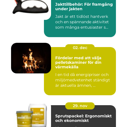
Jakttillbehör: För framgång
under jakten
Jakt är ett tidlöst hantverk
och en spännande aktivitet
som många entusiaster s...
02. dec
Fördelar med att välja
pelletskaminer för din
värmekälla
I en tid då energipriser och
miljömedvetenhet ständigt
är aktuella ämnen, ...
29. nov
Sprutspackel: Ergonomiskt
och ekonomiskt