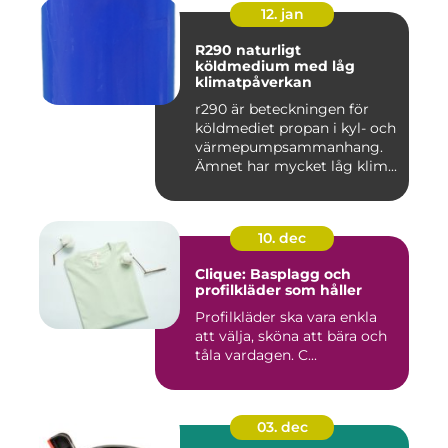
12. jan
R290 naturligt
köldmedium med låg
klimatpåverkan
r290 är beteckningen för
köldmediet propan i kyl- och
värmepumpsammanhang.
Ämnet har mycket låg klim...
10. dec
Clique: Basplagg och
profilkläder som håller
Profilkläder ska vara enkla
att välja, sköna att bära och
tåla vardagen. C...
03. dec