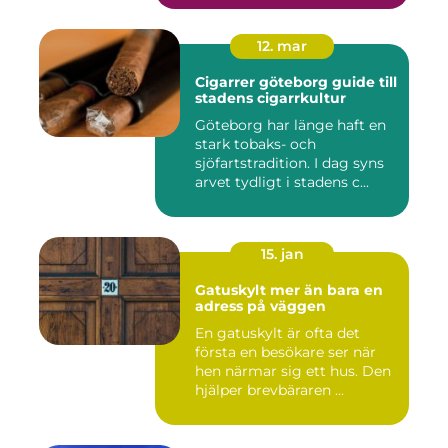
12. mar
Cigarrer göteborg guide till
stadens cigarrkultur
Göteborg har länge haft en
stark tobaks- och
sjöfartstradition. I dag syns
arvet tydligt i stadens c...
15. jan
Gatuskylt mer än bara en
adress på väggen
En gatuskylt är ofta det
första en besökare ser när
hen närmar sig ett hus. Den
hjälper brevbäraren ...