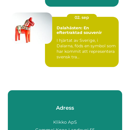
02. sep
Dalahästen: En
eftertraktad souvenir
I hjärtat av Sverige, i
Dalarna, föds en symbol som
har kommit att representera
svensk tra...
Adress