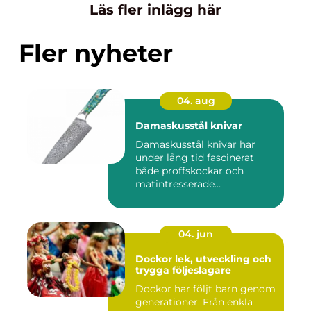
Läs fler inlägg här
Fler nyheter
04. aug
Damaskusstål knivar
Damaskusstål knivar har
under lång tid fascinerat
både proffskockar och
matintresserade
hemmakockar....
04. jun
Dockor lek, utveckling och
trygga följeslagare
Dockor har följt barn genom
generationer. Från enkla