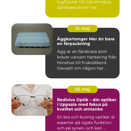
tygfigurer till naturtrogna
sällskapsvänner har...
12. maj
Äggkartonger Mer än bara
en förpackning
Ägg är en färskvara som
kräver varsam hantering från
hönshus till frukostbord.
Oavsett om någon har ...
05. maj
Rediviva Optik – din optiker
i Uppsala med fokus på
kvalitet och omtanke
En bra och kunnig optiker är
experter på ögats funktion
och på synen, och kan ...