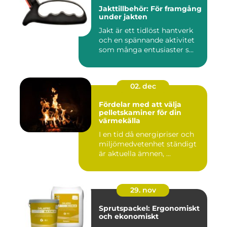
Jakttillbehör: För framgång
under jakten
Jakt är ett tidlöst hantverk
och en spännande aktivitet
som många entusiaster s...
02. dec
Fördelar med att välja
pelletskaminer för din
värmekälla
I en tid då energipriser och
miljömedvetenhet ständigt
är aktuella ämnen, ...
29. nov
Sprutspackel: Ergonomiskt
och ekonomiskt