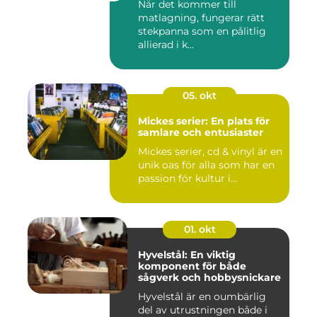
När det kommer till
matlagning, fungerar rätt
stekpanna som en pålitlig
allierad i k...
05. okt
Mickes serier: En plats för
samlare och entusiaster
Mickes serier, cd & vinyl är en
unik oas för alla som har en
passion för kultur i...
01. okt
Hyvelstål: En viktig
komponent för både
sågverk och hobbysnickare
Hyvelstål är en oumbärlig
del av utrustningen både i