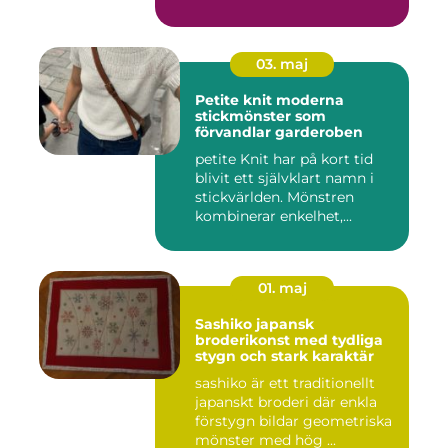
03. maj
Petite knit moderna
stickmönster som
förvandlar garderoben
petite Knit har på kort tid
blivit ett självklart namn i
stickvärlden. Mönstren
kombinerar enkelhet,...
01. maj
Sashiko japansk
broderikonst med tydliga
stygn och stark karaktär
sashiko är ett traditionellt
japanskt broderi där enkla
förstygn bildar geometriska
mönster med hög ...