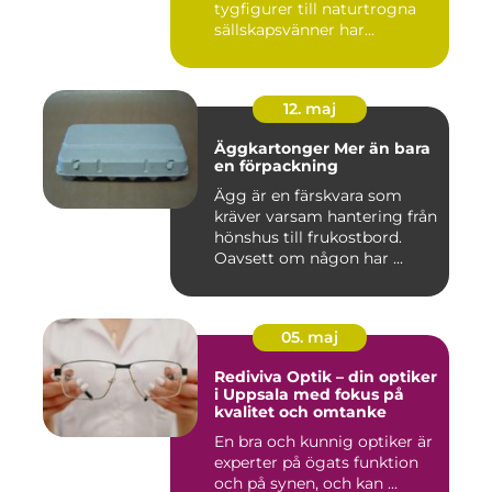
tygfigurer till naturtrogna
sällskapsvänner har...
12. maj
Äggkartonger Mer än bara
en förpackning
Ägg är en färskvara som
kräver varsam hantering från
hönshus till frukostbord.
Oavsett om någon har ...
05. maj
Rediviva Optik – din optiker
i Uppsala med fokus på
kvalitet och omtanke
En bra och kunnig optiker är
experter på ögats funktion
och på synen, och kan ...