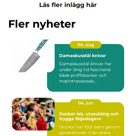
Läs fler inlägg här
Fler nyheter
04. aug
Damaskusstål knivar
Damaskusstål knivar har
under lång tid fascinerat
både proffskockar och
matintresserade
hemmakockar....
04. jun
Dockor lek, utveckling och
trygga följeslagare
Dockor har följt barn genom
generationer. Från enkla