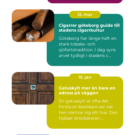
12. mar
Cigarrer göteborg guide till
stadens cigarrkultur
Göteborg har länge haft en
stark tobaks- och
sjöfartstradition. I dag syns
arvet tydligt i stadens c...
15. jan
Gatuskylt mer än bara en
adress på väggen
En gatuskylt är ofta det
första en besökare ser när
hen närmar sig ett hus. Den
hjälper brevbäraren ...