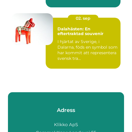
02. sep
Dalahästen: En
eftertraktad souvenir
I hjärtat av Sverige, i
Dalarna, föds en symbol som
har kommit att representera
svensk tra...
Adress