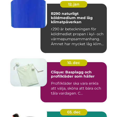
12. jan
R290 naturligt
köldmedium med låg
klimatpåverkan
r290 är beteckningen för
köldmediet propan i kyl- och
värmepumpsammanhang.
Ämnet har mycket låg klim...
10. dec
Clique: Basplagg och
profilkläder som håller
Profilkläder ska vara enkla
att välja, sköna att bära och
tåla vardagen. C...
03. dec