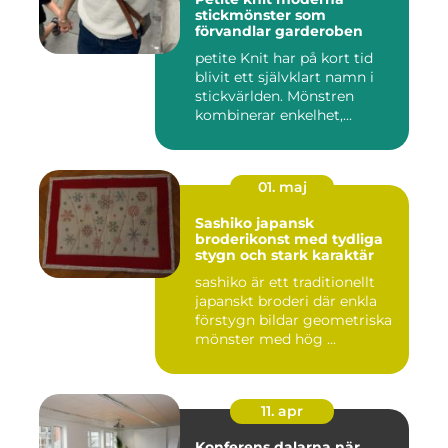
stickmönster som
förvandlar garderoben
petite Knit har på kort tid
blivit ett självklart namn i
stickvärlden. Mönstren
kombinerar enkelhet,...
01. maj
Sashiko japansk
broderikonst med tydliga
stygn och stark karaktär
sashiko är ett traditionellt
japanskt broderi där enkla
förstygn bildar geometriska
mönster med hög ...
11. apr
Konferens dalarna när