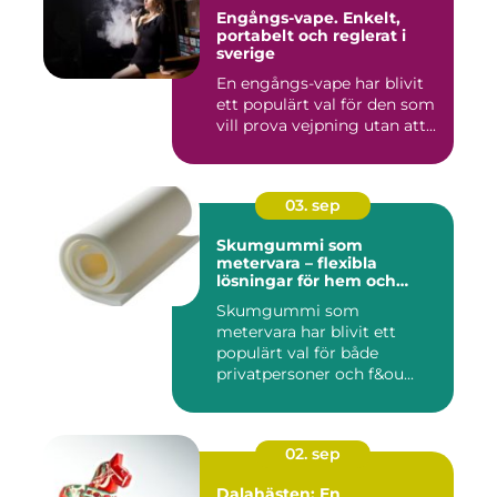
Engångs-vape. Enkelt,
portabelt och reglerat i
sverige
En engångs-vape har blivit
ett populärt val för den som
vill prova vejpning utan att...
03. sep
Skumgummi som
metervara – flexibla
lösningar för hem och
projekt
Skumgummi som
metervara har blivit ett
populärt val för både
privatpersoner och f&ou...
02. sep
Dalahästen: En