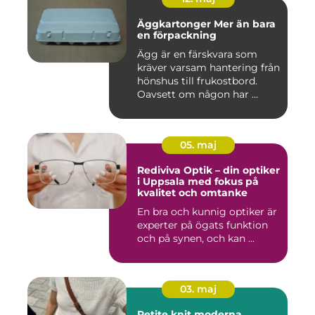
Äggkartonger Mer än bara
en förpackning
Ägg är en färskvara som
kräver varsam hantering från
hönshus till frukostbord.
Oavsett om någon har ...
05. maj
Rediviva Optik – din optiker
i Uppsala med fokus på
kvalitet och omtanke
En bra och kunnig optiker är
experter på ögats funktion
och på synen, och kan ...
03. maj
Petite knit moderna