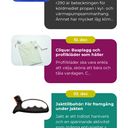
r290 är beteckningen för
köldmediet propan i kyl- och
värmepumpsammanhang.
Ämnet har mycket låg klim...
10. dec
Clique: Basplagg och
profilkläder som håller
Profilkläder ska vara enkla
att välja, sköna att bära och
tåla vardagen. C...
03. dec
Jakttillbehör: För framgång
under jakten
Jakt är ett tidlöst hantverk
och en spännande aktivitet
som många entusiaster s...