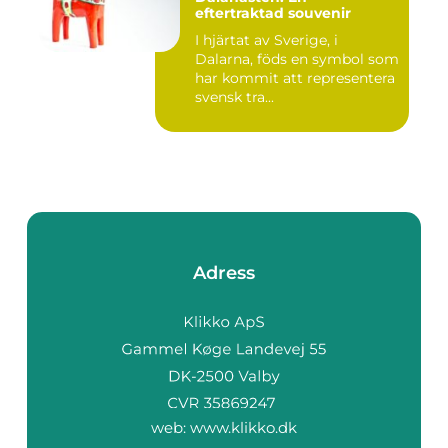
eftertraktad souvenir
I hjärtat av Sverige, i
Dalarna, föds en symbol som
har kommit att representera
svensk tra...
Adress
web:
www.klikko.dk