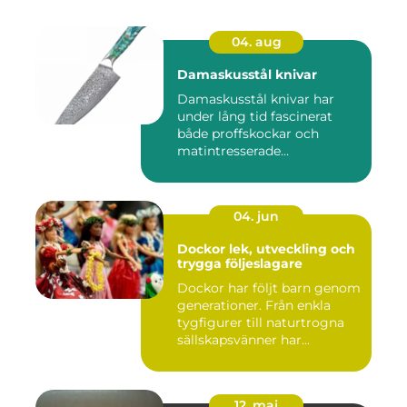
04. aug
Damaskusstål knivar
Damaskusstål knivar har
under lång tid fascinerat
både proffskockar och
matintresserade
hemmakockar....
04. jun
Dockor lek, utveckling och
trygga följeslagare
Dockor har följt barn genom
generationer. Från enkla
tygfigurer till naturtrogna
sällskapsvänner har...
12. maj