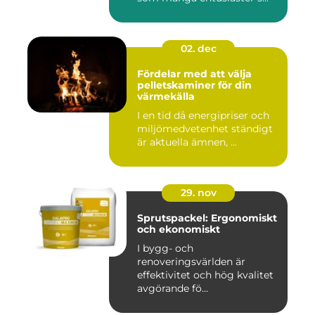
02. dec
Fördelar med att välja
pelletskaminer för din
värmekälla
I en tid då energipriser och
miljömedvetenhet ständigt
är aktuella ämnen, ...
29. nov
Sprutspackel: Ergonomiskt
och ekonomiskt
I bygg- och
renoveringsvärlden är
effektivitet och hög kvalitet
avgörande fö...