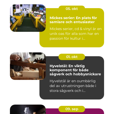
05. okt
Mickes serier: En plats för
samlare och entusiaster
Mickes serier, cd & vinyl är en
unik oas för alla som har en
passion för kultur i...
01. okt
Hyvelstål: En viktig
komponent för både
sågverk och hobbysnickare
Hyvelstål är en oumbärlig
del av utrustningen både i
stora sågverk och i...
09. sep