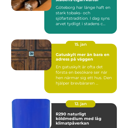
Göteborg har länge haft en
stark tobaks- och
sjöfartstradition. I dag syns
arvet tydligt i stadens c...
15. jan
Gatuskylt mer än bara en
adress på väggen
En gatuskylt är ofta det
första en besökare ser när
hen närmar sig ett hus. Den
hjälper brevbäraren ...
12. jan
R290 naturligt
köldmedium med låg
klimatpåverkan