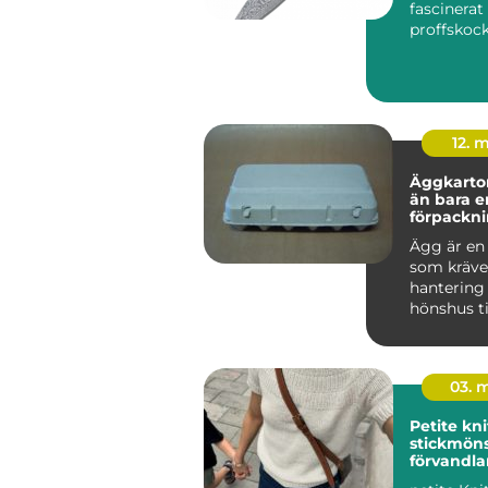
fascinerat
proffskoc
matintres
hemmakock
12. 
Äggkartong
än bara e
förpackn
Ägg är en 
som kräve
hantering 
hönshus ti
frukostbo
om någon h
03. 
Petite knit mode
stickmön
förvandla
garderob