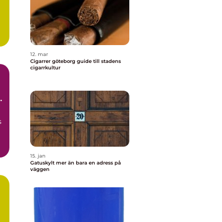
r
12. mar
Cigarrer göteborg guide till stadens
cigarrkultur
um
s
15. jan
Gatuskylt mer än bara en adress på
väggen