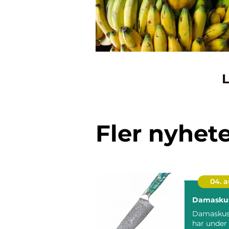
L
Fler nyhet
04. 
Damaskus
Damaskuss
har under 