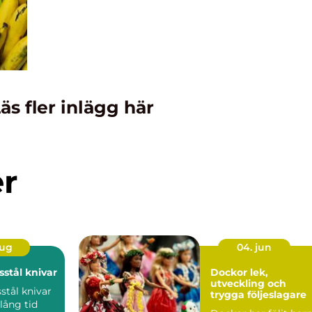
äs fler inlägg här
er
aug
04. jun
stål knivar
Dockor lek,
utveckling och
tål knivar
trygga följeslagare
lång tid