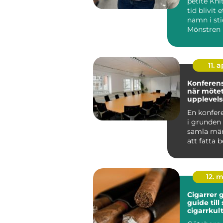
petite Kni
tid blivit e
namn i sti
Mönstren 
enkelhet,...
11. a
Konferens
när mötet
upplevels
En konfer
i grunden
samla män
att fatta 
nya idéer o
12. 
Cigarrer 
guide till
cigarrkul