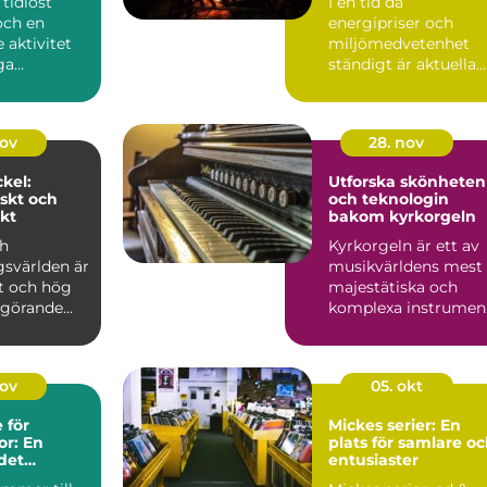
 tidlöst
I en tid då
och en
energipriser och
 aktivitet
miljömedvetenhet
ga
ständigt är aktuella
 s...
ämnen, ...
nov
28. nov
kel:
Utforska skönheten
skt och
och teknologin
kt
bakom kyrkorgeln
ch
Kyrkorgeln är ett av
gsvärlden är
musikvärldens mest
et och hög
majestätiska och
avgörande
komplexa instrumen
Med sit...
nov
05. okt
 för
Mickes serier: En
r: En
plats för samlare o
 det
entusiaster