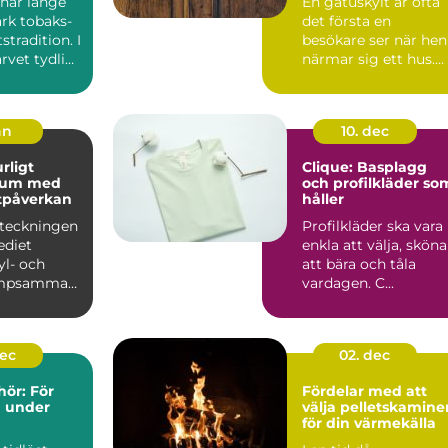
har länge
En gatuskylt är ofta
ark tobaks-
det första en
stradition. I
besökare ser när hen
rvet tydligt
närmar sig ett hus.
..
Den hjälper
brevbäraren ...
an
10. dec
Clique: Basplagg
ium med
och profilkläder so
tpåverkan
håller
eteckningen
Profilkläder ska vara
ediet
enkla att välja, sköna
yl- och
att bära och tåla
mpsamman
vardagen. C...
et har
 klim...
dec
02. dec
hör: För
Fördelar med att
 under
välja pelletskamine
för din värmekälla