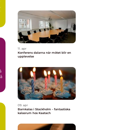
n
.
r
11. apr
Konferens dalarna när mötet blir en
upplevelse
å
på
09. apr
Barnkalas i Stockholm - fantastiska
kalasrum hos Kaatach