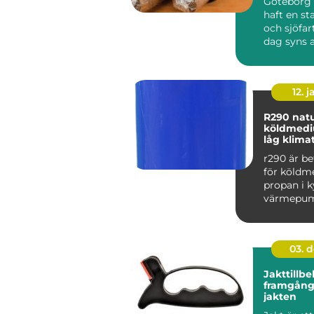
Göteborg 
haft en st
och sjöfart
dag syns a
i stadens c.
12. j
R290 naturligt
köldmed
låg klima
r290 är b
för köldm
propan i k
värmepu
hang. Ämn
mycket låg
03. 
Jakttillbe
framgång
jakten