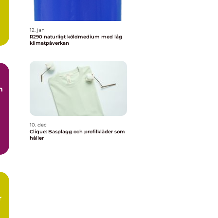
12. jan
R290 naturligt köldmedium med låg
klimatpåverkan
m
10. dec
Clique: Basplagg och profilkläder som
håller
r