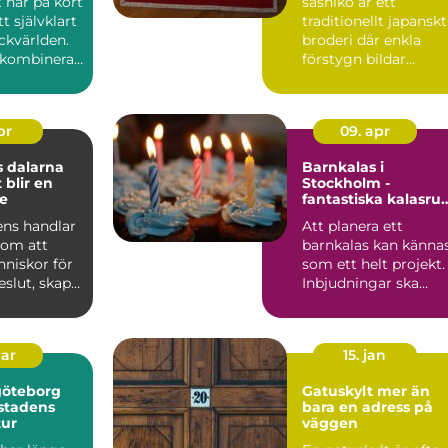
t har på kort
sashiko är ett
tt självklart
traditionellt japanskt
ckvärlden.
broderi där enkla
kombinerar
förstygn bildar
geometriska mönste
med hög ...
pr
09. apr
 dalarna
Barnkalas i
 blir en
Stockholm -
e
fantastiska kalasr
hos Kaatach
ens handlar
Att planera ett
 om att
barnkalas kan känna
niskor för
som ett helt projekt.
beslut, skapa
Inbjudningar ska
ch stär...
skickas, lekar ordn...
mar
15. jan
göteborg
Gatuskylt mer än
 stadens
bara en adress på
tur
väggen