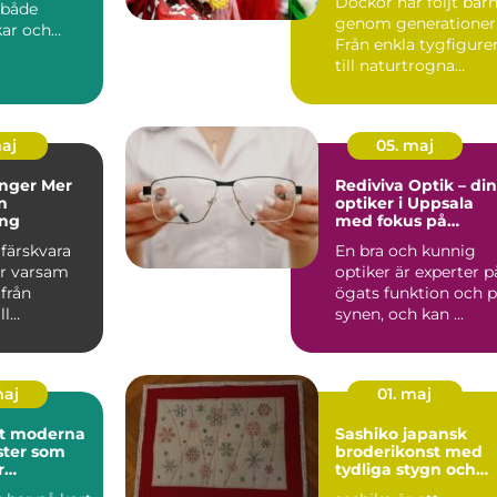
Dockor har följt bar
 både
genom generationer
kar och
Från enkla tygfigure
serade
till naturtrogna
ar....
sällskapsvänner har...
maj
05. maj
er Mer
Rediviva Optik – din
n
optiker i Uppsala
ing
med fokus på
kvalitet och
färskvara
En bra och kunnig
omtanke
r varsam
optiker är experter p
från
ögats funktion och 
ll
synen, och kan ...
rd. Oavsett
ar ...
maj
01. maj
rna
Sashiko japansk
ster som
broderikonst med
r
tydliga stygn och
en
stark karaktär