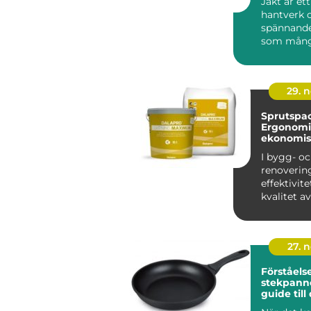
Jakt är ett
hantverk 
spännande
som mån
entusiaster
29. 
Sprutspac
Ergonomi
ekonomis
I bygg- o
renoverin
effektivit
kvalitet 
fö...
27. 
Förståelse
stekpanno
guide till
perfekta