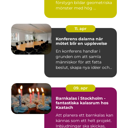
förstygn bildar geometriska
mönster med hög ...
11. apr
Konferens dalarna när
mötet blir en upplevelse
En konferens handlar i
grunden om att samla
människor för att fatta
beslut, skapa nya idéer och
stär...
09. apr
Barnkalas i Stockholm -
fantastiska kalasrum hos
Kaatach
Att planera ett barnkalas kan
kännas som ett helt projekt.
Inbjudningar ska skickas,