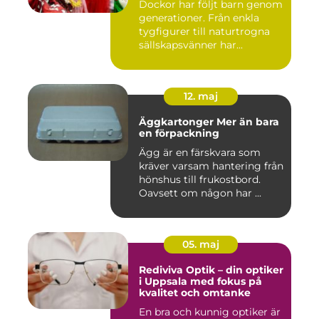
Dockor har följt barn genom
generationer. Från enkla
tygfigurer till naturtrogna
sällskapsvänner har...
12. maj
Äggkartonger Mer än bara
en förpackning
Ägg är en färskvara som
kräver varsam hantering från
hönshus till frukostbord.
Oavsett om någon har ...
05. maj
Rediviva Optik – din optiker
i Uppsala med fokus på
kvalitet och omtanke
En bra och kunnig optiker är