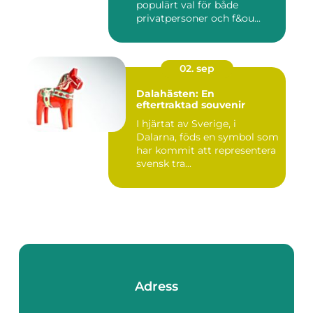
populärt val för både
privatpersoner och f&ou...
02. sep
Dalahästen: En
eftertraktad souvenir
I hjärtat av Sverige, i
Dalarna, föds en symbol som
har kommit att representera
svensk tra...
Adress