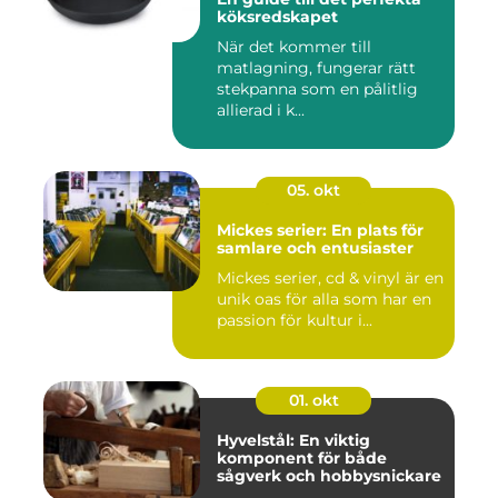
köksredskapet
När det kommer till
matlagning, fungerar rätt
stekpanna som en pålitlig
allierad i k...
05. okt
Mickes serier: En plats för
samlare och entusiaster
Mickes serier, cd & vinyl är en
unik oas för alla som har en
passion för kultur i...
01. okt
Hyvelstål: En viktig
komponent för både
sågverk och hobbysnickare