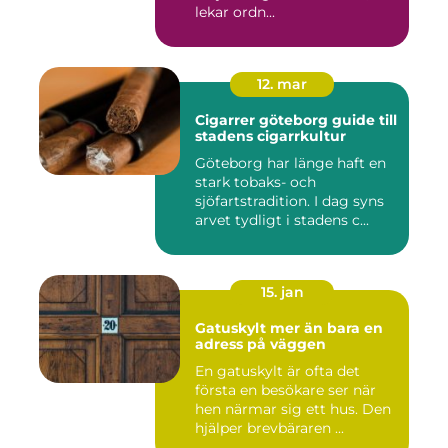
lekar ordn...
12. mar
Cigarrer göteborg guide till
stadens cigarrkultur
Göteborg har länge haft en
stark tobaks- och
sjöfartstradition. I dag syns
arvet tydligt i stadens c...
15. jan
Gatuskylt mer än bara en
adress på väggen
En gatuskylt är ofta det
första en besökare ser när
hen närmar sig ett hus. Den
hjälper brevbäraren ...