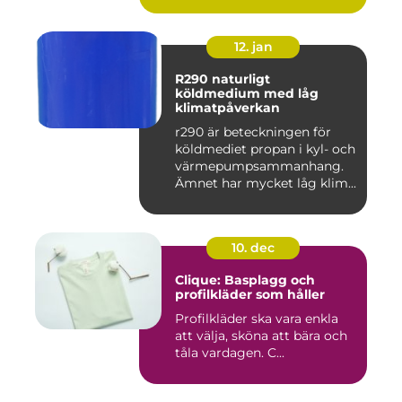
12. jan
R290 naturligt
köldmedium med låg
klimatpåverkan
r290 är beteckningen för
köldmediet propan i kyl- och
värmepumpsammanhang.
Ämnet har mycket låg klim...
10. dec
Clique: Basplagg och
profilkläder som håller
Profilkläder ska vara enkla
att välja, sköna att bära och
tåla vardagen. C...