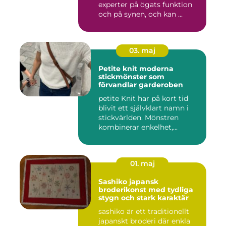
experter på ögats funktion
och på synen, och kan ...
03. maj
Petite knit moderna
stickmönster som
förvandlar garderoben
petite Knit har på kort tid
blivit ett självklart namn i
stickvärlden. Mönstren
kombinerar enkelhet,...
01. maj
Sashiko japansk
broderikonst med tydliga
stygn och stark karaktär
sashiko är ett traditionellt
japanskt broderi där enkla