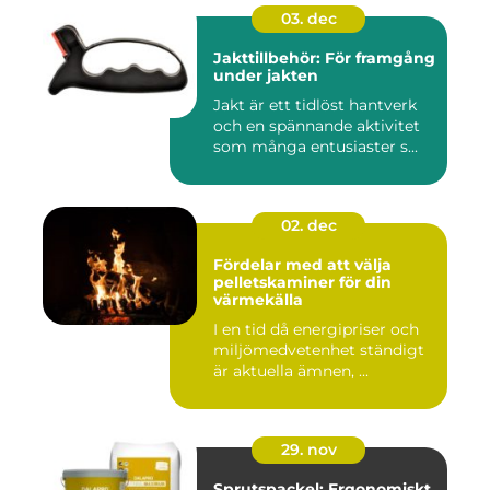
03. dec
Jakttillbehör: För framgång
under jakten
Jakt är ett tidlöst hantverk
och en spännande aktivitet
som många entusiaster s...
02. dec
Fördelar med att välja
pelletskaminer för din
värmekälla
I en tid då energipriser och
miljömedvetenhet ständigt
är aktuella ämnen, ...
29. nov
Sprutspackel: Ergonomiskt