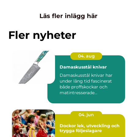
Läs fler inlägg här
Fler nyheter
04. aug
Damaskusstål knivar
Damaskusstål knivar har
under lång tid fascinerat
både proffskockar och
matintresserade
hemmakockar....
04. jun
Dockor lek, utveckling och
trygga följeslagare