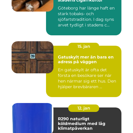
stadens cigarrkultur
Göteborg har länge haft en
stark tobaks- och
sjöfartstradition. I dag syns
arvet tydligt i stadens c...
15. jan
Gatuskylt mer än bara en
adress på väggen
En gatuskylt är ofta det
första en besökare ser när
hen närmar sig ett hus. Den
hjälper brevbäraren ...
12. jan
R290 naturligt
köldmedium med låg
klimatpåverkan