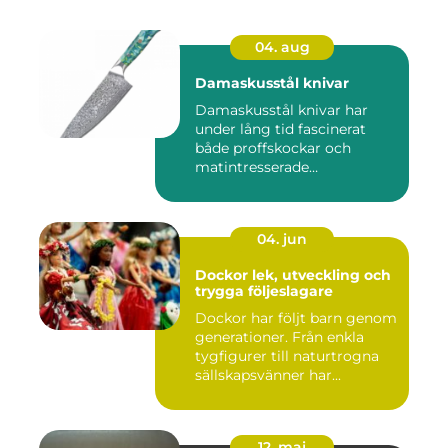
04. aug
Damaskusstål knivar
Damaskusstål knivar har
under lång tid fascinerat
både proffskockar och
matintresserade
hemmakockar....
04. jun
Dockor lek, utveckling och
trygga följeslagare
Dockor har följt barn genom
generationer. Från enkla
tygfigurer till naturtrogna
sällskapsvänner har...
12. maj