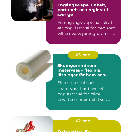
Engångs-vape. Enkelt,
portabelt och reglerat i
sverige
En engångs-vape har blivit
ett populärt val för den som
vill prova vejpning utan att...
03. sep
Skumgummi som
metervara – flexibla
lösningar för hem och
projekt
Skumgummi som
metervara har blivit ett
populärt val för både
privatpersoner och f&ou...
02. sep
Dalahästen: En