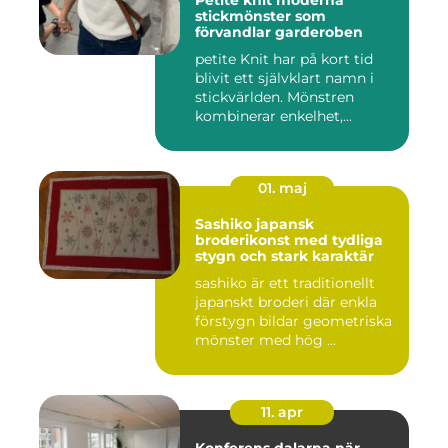
Petite knit moderna
stickmönster som
förvandlar garderoben
petite Knit har på kort tid
blivit ett självklart namn i
stickvärlden. Mönstren
kombinerar enkelhet,...
01. maj
Sashiko japansk
broderikonst med tydliga
stygn och stark karaktär
sashiko är ett traditionellt
japanskt broderi där enkla
förstygn bildar geometriska
mönster med hög ...
11. apr