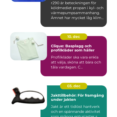
r290 är beteckningen för
köldmediet propan i kyl- och
värmepumpsammanhang.
Ämnet har mycket låg klim...
10. dec
Clique: Basplagg och
profilkläder som håller
Profilkläder ska vara enkla
att välja, sköna att bära och
tåla vardagen. C...
03. dec
Jakttillbehör: För framgång
under jakten
Jakt är ett tidlöst hantverk
och en spännande aktivitet
som många entusiaster s...