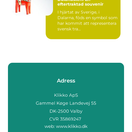
eftertraktad souvenir
I hjärtat av Sverige, i
Dalarna, föds en symbol som
har kommit att representera
svensk tra...
Adress
web:
www.klikko.dk