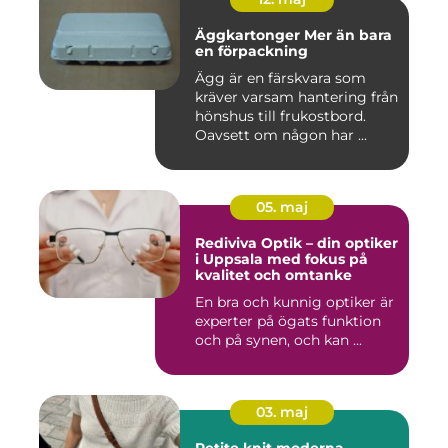
Äggkartonger Mer än bara
en förpackning
Ägg är en färskvara som
kräver varsam hantering från
hönshus till frukostbord.
Oavsett om någon har ...
05. maj
Rediviva Optik – din optiker
i Uppsala med fokus på
kvalitet och omtanke
En bra och kunnig optiker är
experter på ögats funktion
och på synen, och kan ...
03. maj