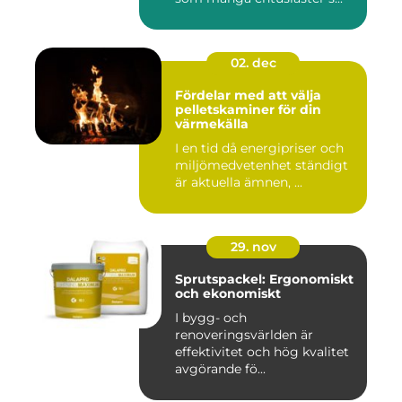
02. dec
Fördelar med att välja
pelletskaminer för din
värmekälla
I en tid då energipriser och
miljömedvetenhet ständigt
är aktuella ämnen, ...
29. nov
Sprutspackel: Ergonomiskt
och ekonomiskt
I bygg- och
renoveringsvärlden är
effektivitet och hög kvalitet
avgörande fö...