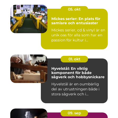
05. okt
Mickes serier: En plats för
samlare och entusiaster
Mickes serier, cd & vinyl är en
unik oas för alla som har en
passion för kultur i...
01. okt
Hyvelstål: En viktig
komponent för både
sågverk och hobbysnickare
Hyvelstål är en oumbärlig
del av utrustningen både i
stora sågverk och i...
09. sep