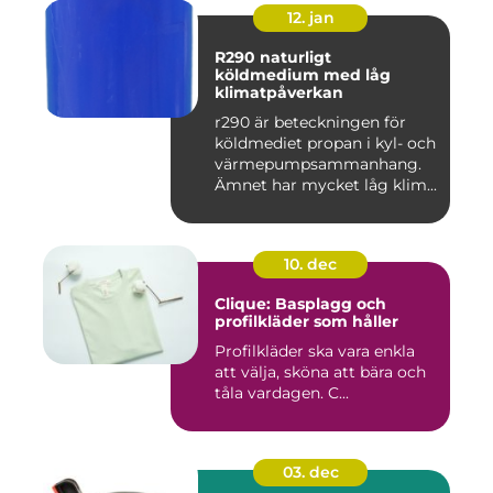
12. jan
R290 naturligt
köldmedium med låg
klimatpåverkan
r290 är beteckningen för
köldmediet propan i kyl- och
värmepumpsammanhang.
Ämnet har mycket låg klim...
10. dec
Clique: Basplagg och
profilkläder som håller
Profilkläder ska vara enkla
att välja, sköna att bära och
tåla vardagen. C...
03. dec