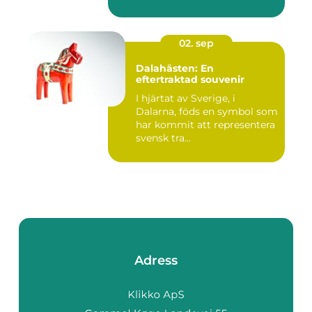
02. sep
Dalahästen: En
eftertraktad souvenir
I hjärtat av Sverige, i
Dalarna, föds en symbol som
har kommit att representera
svensk tra...
Adress