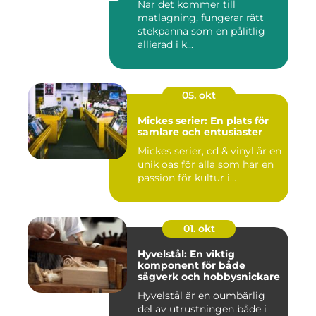
När det kommer till
matlagning, fungerar rätt
stekpanna som en pålitlig
allierad i k...
05. okt
Mickes serier: En plats för
samlare och entusiaster
Mickes serier, cd & vinyl är en
unik oas för alla som har en
passion för kultur i...
01. okt
Hyvelstål: En viktig
komponent för både
sågverk och hobbysnickare
Hyvelstål är en oumbärlig
del av utrustningen både i