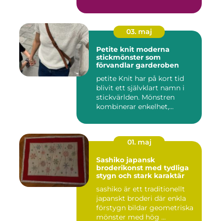
03. maj
Petite knit moderna
stickmönster som
förvandlar garderoben
petite Knit har på kort tid
blivit ett självklart namn i
stickvärlden. Mönstren
kombinerar enkelhet,...
01. maj
Sashiko japansk
broderikonst med tydliga
stygn och stark karaktär
sashiko är ett traditionellt
japanskt broderi där enkla
förstygn bildar geometriska
mönster med hög ...