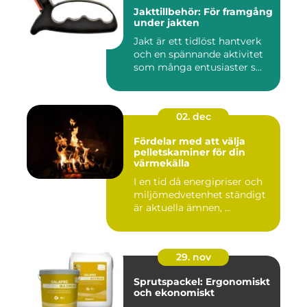
Jakttillbehör: För framgång
under jakten
Jakt är ett tidlöst hantverk
och en spännande aktivitet
som många entusiaster s...
02. dec
Fördelar med att välja
pelletskaminer för din
värmekälla
I en tid då energipriser och
miljömedvetenhet ständigt
är aktuella ämnen, ...
29. nov
Sprutspackel: Ergonomiskt
och ekonomiskt