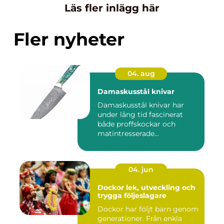
Läs fler inlägg här
Fler nyheter
04. aug
Damaskusstål knivar
Damaskusstål knivar har
under lång tid fascinerat
både proffskockar och
matintresserade
hemmakockar....
04. jun
Dockor lek, utveckling och
trygga följeslagare
Dockor har följt barn genom
generationer. Från enkla