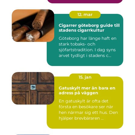
12. mar
Cigarrer göteborg guide till
stadens cigarrkultur
Göteborg har länge haft en
stark tobaks- och
sjöfartstradition. I dag syns
arvet tydligt i stadens c...
15. jan
Gatuskylt mer än bara en
adress på väggen
En gatuskylt är ofta det
första en besökare ser när
hen närmar sig ett hus. Den
hjälper brevbäraren ...