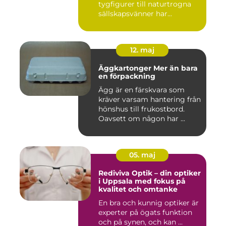
tygfigurer till naturtrogna
sällskapsvänner har...
12. maj
Äggkartonger Mer än bara
en förpackning
Ägg är en färskvara som
kräver varsam hantering från
hönshus till frukostbord.
Oavsett om någon har ...
05. maj
Rediviva Optik – din optiker
i Uppsala med fokus på
kvalitet och omtanke
En bra och kunnig optiker är
experter på ögats funktion
och på synen, och kan ...