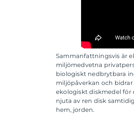
Sammanfattningsvis är ek
miljömedvetna privatper
biologiskt nedbrytbara i
miljöpåverkan och bidrar t
ekologiskt diskmedel för
njuta av ren disk samti
hem, jorden.