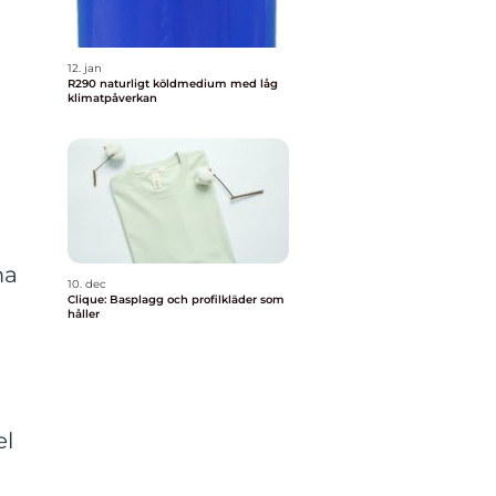
12. jan
R290 naturligt köldmedium med låg
klimatpåverkan
ma
10. dec
Clique: Basplagg och profilkläder som
håller
el