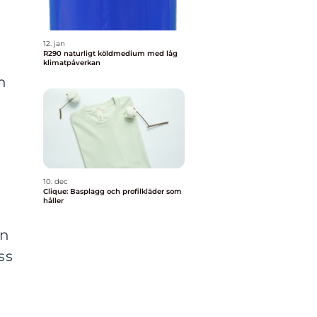
12. jan
R290 naturligt köldmedium med låg
klimatpåverkan
n
10. dec
Clique: Basplagg och profilkläder som
håller
en
ss