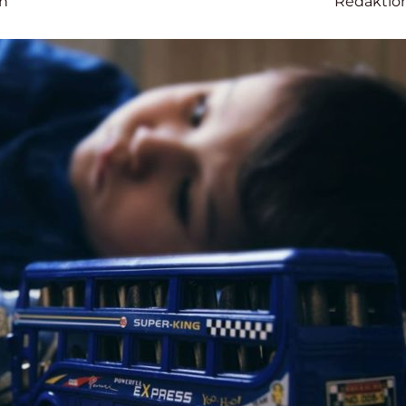
on
Redaktio