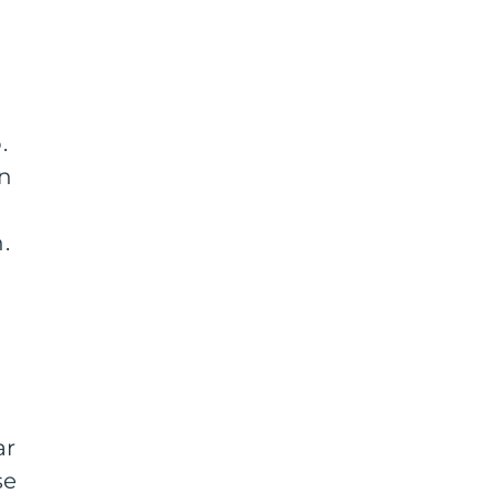
.
an
.
ar
se