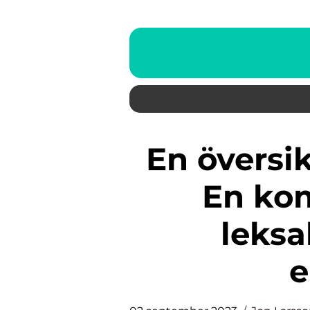
En översikt av polis leksaker:
En kom
leksa
e