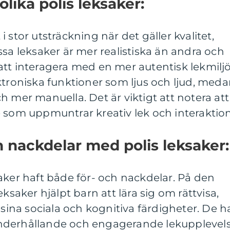
olika polis leksaker:
t i stor utsträckning när det gäller kvalitet,
ssa leksaker är mer realistiska än andra och
tt interagera med en mer autentisk lekmiljö
ktroniska funktioner som ljus och ljud, med
h mer manuella. Det är viktigt att notera att
 som uppmuntrar kreativ lek och interaktion
h nackdelar med polis leksaker:
aker haft både för- och nackdelar. På den
eksaker hjälpt barn att lära sig om rättvisa,
 sina sociala och kognitiva färdigheter. De h
nderhållande och engagerande lekupplevel