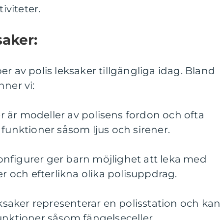
iviteter.
saker:
r av polis leksaker tillgängliga idag. Bland
nner vi:
ker är modeller av polisens fordon och ofta
 funktioner såsom ljus och sirener.
tionfigurer ger barn möjlighet att leka med
er och efterlikna olika polisuppdrag.
eksaker representerar en polisstation och ka
unktioner såsom fängelseceller,