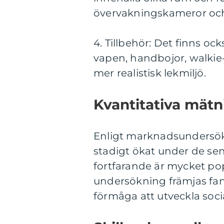
övervakningskameror och
4. Tillbehör: Det finns oc
vapen, handbojor, walkie-t
mer realistisk lekmiljö.
Kvantitativa mätn
Enligt marknadsundersökn
stadigt ökat under de sen
fortfarande är mycket pop
undersökning främjas fan
förmåga att utveckla soci