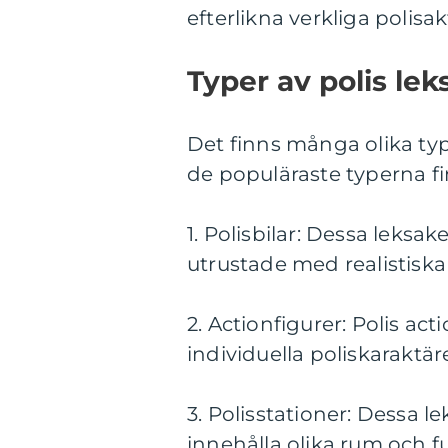
efterlikna verkliga polisakt
Typer av polis lek
Det finns många olika type
de populäraste typerna fi
1. Polisbilar: Dessa leksa
utrustade med realistiska
2. Actionfigurer: Polis ac
individuella poliskaraktär
3. Polisstationer: Dessa l
innehålla olika rum och f