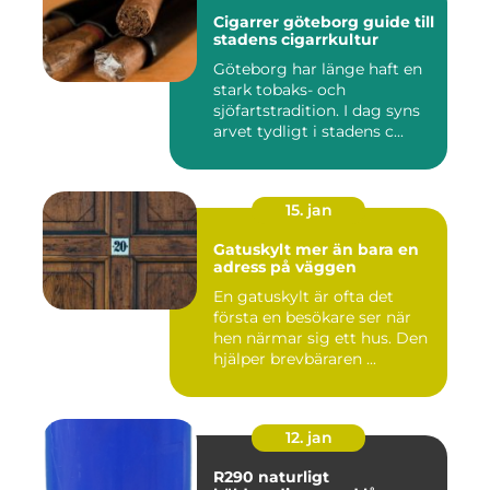
Cigarrer göteborg guide till
stadens cigarrkultur
Göteborg har länge haft en
stark tobaks- och
sjöfartstradition. I dag syns
arvet tydligt i stadens c...
15. jan
Gatuskylt mer än bara en
adress på väggen
En gatuskylt är ofta det
första en besökare ser när
hen närmar sig ett hus. Den
hjälper brevbäraren ...
12. jan
R290 naturligt