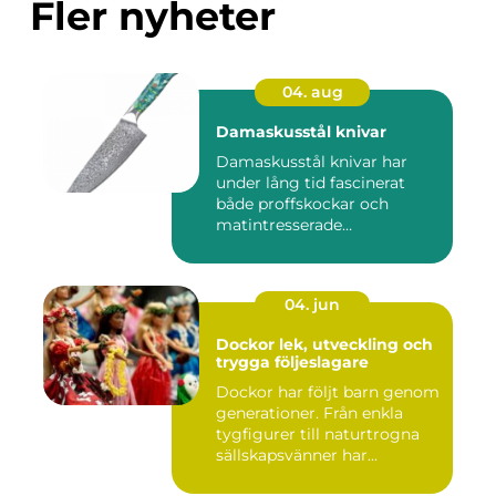
Fler nyheter
04. aug
Damaskusstål knivar
Damaskusstål knivar har
under lång tid fascinerat
både proffskockar och
matintresserade
hemmakockar....
04. jun
Dockor lek, utveckling och
trygga följeslagare
Dockor har följt barn genom
generationer. Från enkla
tygfigurer till naturtrogna
sällskapsvänner har...