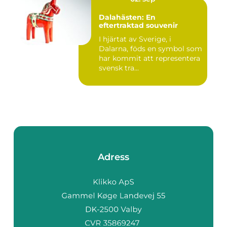
Dalahästen: En
eftertraktad souvenir
I hjärtat av Sverige, i
Dalarna, föds en symbol som
har kommit att representera
svensk tra...
Adress