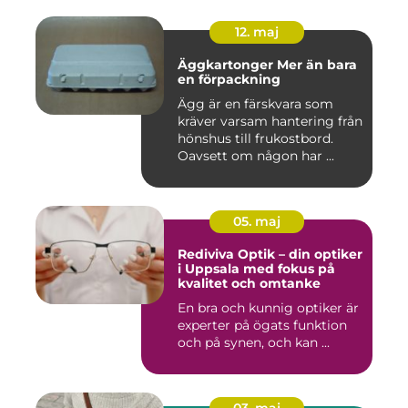
12. maj
Äggkartonger Mer än bara
en förpackning
Ägg är en färskvara som
kräver varsam hantering från
hönshus till frukostbord.
Oavsett om någon har ...
05. maj
Rediviva Optik – din optiker
i Uppsala med fokus på
kvalitet och omtanke
En bra och kunnig optiker är
experter på ögats funktion
och på synen, och kan ...