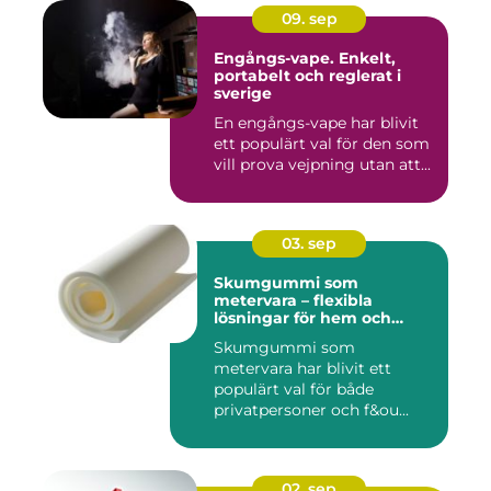
09. sep
Engångs-vape. Enkelt,
portabelt och reglerat i
sverige
En engångs-vape har blivit
ett populärt val för den som
vill prova vejpning utan att...
03. sep
Skumgummi som
metervara – flexibla
lösningar för hem och
projekt
Skumgummi som
metervara har blivit ett
populärt val för både
privatpersoner och f&ou...
02. sep