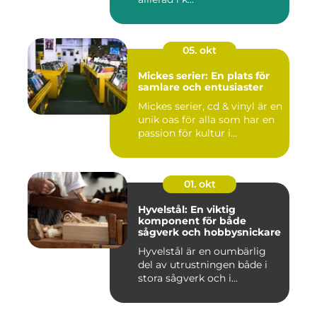
05. okt
Mickes serier: En plats för
samlare och entusiaster
Mickes serier, cd & vinyl är en
unik oas för alla som har en
passion för kultur i...
01. okt
Hyvelstål: En viktig
komponent för både
sågverk och hobbysnickare
Hyvelstål är en oumbärlig
del av utrustningen både i
stora sågverk och i...