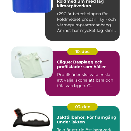
köldmedium med låg
klimatpåverkan
r290 är beteckningen för
köldmediet propan i kyl- och
värmepumpsammanhang.
Ämnet har mycket låg klim...
10. dec
Clique: Basplagg och
profilkläder som håller
Profilkläder ska vara enkla
att välja, sköna att bära och
tåla vardagen. C...
03. dec
Jakttillbehör: För framgång
under jakten
Jakt är ett tidlöst hantverk