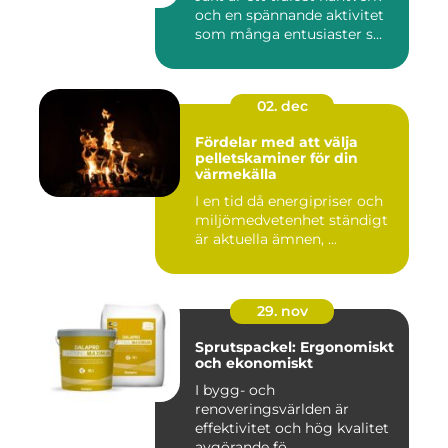
och en spännande aktivitet
som många entusiaster s...
02. dec
Fördelar med att välja
pelletskaminer för din
värmekälla
I en tid då energipriser och
miljömedvetenhet ständigt
är aktuella ämnen, ...
29. nov
Sprutspackel: Ergonomiskt
och ekonomiskt
I bygg- och
renoveringsvärlden är
effektivitet och hög kvalitet
avgörande fö...