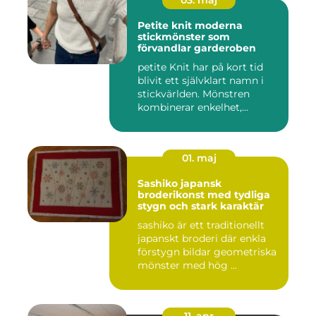
03. maj
Petite knit moderna
stickmönster som
förvandlar garderoben
petite Knit har på kort tid
blivit ett självklart namn i
stickvärlden. Mönstren
kombinerar enkelhet,...
01. maj
Sashiko japansk
broderikonst med tydliga
stygn och stark karaktär
sashiko är ett traditionellt
japanskt broderi där enkla
förstygn bildar geometriska
mönster med hög ...