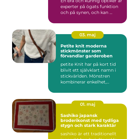
En bra och kunnig optiker är
experter på ögats funktion
och på synen, och kan ...
03. maj
Petite knit moderna
stickmönster som
förvandlar garderoben
petite Knit har på kort tid
blivit ett självklart namn i
stickvärlden. Mönstren
kombinerar enkelhet,...
01. maj
Sashiko japansk
broderikonst med tydliga
stygn och stark karaktär
sashiko är ett traditionellt