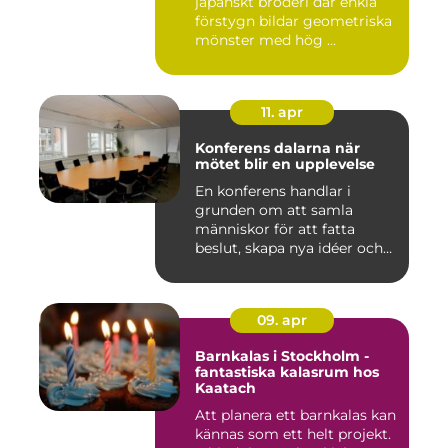
japanskt broderi där enkla
förstygn bildar geometriska
mönster med hög ...
11. apr
Konferens dalarna när
mötet blir en upplevelse
En konferens handlar i
grunden om att samla
människor för att fatta
beslut, skapa nya idéer och
stär...
09. apr
Barnkalas i Stockholm -
fantastiska kalasrum hos
Kaatach
Att planera ett barnkalas kan
kännas som ett helt projekt.