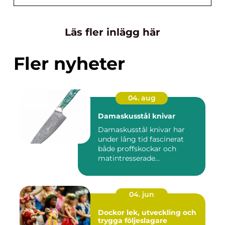
Läs fler inlägg här
Fler nyheter
04. aug
Damaskusstål knivar
Damaskusstål knivar har
under lång tid fascinerat
både proffskockar och
matintresserade
hemmakockar....
04. jun
Dockor lek, utveckling och
trygga följeslagare