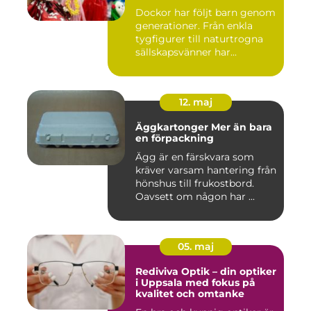
Dockor har följt barn genom
generationer. Från enkla
tygfigurer till naturtrogna
sällskapsvänner har...
12. maj
Äggkartonger Mer än bara
en förpackning
Ägg är en färskvara som
kräver varsam hantering från
hönshus till frukostbord.
Oavsett om någon har ...
05. maj
Rediviva Optik – din optiker
i Uppsala med fokus på
kvalitet och omtanke