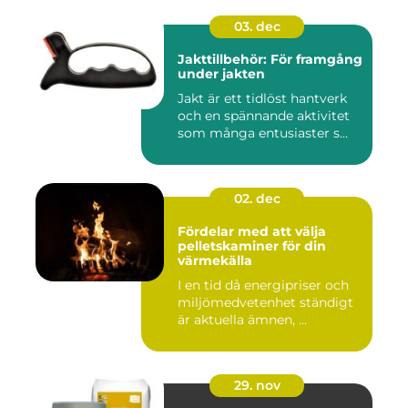
03. dec
Jakttillbehör: För framgång
under jakten
Jakt är ett tidlöst hantverk
och en spännande aktivitet
som många entusiaster s...
02. dec
Fördelar med att välja
pelletskaminer för din
värmekälla
I en tid då energipriser och
miljömedvetenhet ständigt
är aktuella ämnen, ...
29. nov