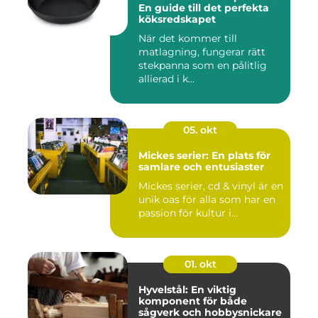
En guide till det perfekta
köksredskapet
När det kommer till
matlagning, fungerar rätt
stekpanna som en pålitlig
allierad i k...
05. okt
Mickes serier: En plats för
samlare och entusiaster
Mickes serier, cd & vinyl är en
unik oas för alla som har en
passion för kultur i...
01. okt
Hyvelstål: En viktig
komponent för både
sågverk och hobbysnickare