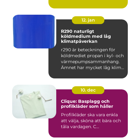
12. jan
R290 naturligt
köldmedium med låg
klimatpåverkan
r290 är beteckningen för
köldmediet propan i kyl- och
värmepumpsammanhang.
Ämnet har mycket låg klim...
10. dec
Clique: Basplagg och
profilkläder som håller
Profilkläder ska vara enkla
att välja, sköna att bära och
tåla vardagen. C...