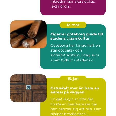
Inbjudningar ska skickas,
lekar ordn...
12. mar
Cigarrer göteborg guide till
stadens cigarrkultur
Göteborg har länge haft en
stark tobaks- och
sjöfartstradition. I dag syns
arvet tydligt i stadens c...
15. jan
Gatuskylt mer än bara en
adress på väggen
En gatuskylt är ofta det
första en besökare ser när
hen närmar sig ett hus. Den
hjälper brevbäraren ...