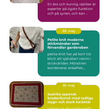
En bra och kunnig optiker är
experter på ögats funktion
och på synen, och kan ...
03. maj
Petite knit moderna
stickmönster som
förvandlar garderoben
petite Knit har på kort tid
blivit ett självklart namn i
stickvärlden. Mönstren
kombinerar enkelhet,...
01. maj
Sashiko japansk
broderikonst med tydliga
stygn och stark karaktär
sashiko är ett traditionellt