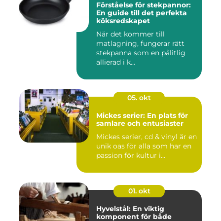
Förståelse för stekpannor:
En guide till det perfekta
köksredskapet
När det kommer till
matlagning, fungerar rätt
stekpanna som en pålitlig
allierad i k...
05. okt
Mickes serier: En plats för
samlare och entusiaster
Mickes serier, cd & vinyl är en
unik oas för alla som har en
passion för kultur i...
01. okt
Hyvelstål: En viktig
komponent för både