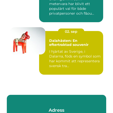
metervara har blivit ett
populärt val för både
privatpersoner och f&ou...
02. sep
Dalahästen: En
eftertraktad souvenir
I hjärtat av Sverige, i
Dalarna, föds en symbol som
har kommit att representera
svensk tra...
Adress