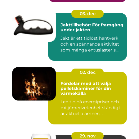
03. dec
Jakttillbehör: För framgång
under jakten
Jakt är ett tidlöst hantverk
och en spännande aktivitet
som många entusiaster s...
02. dec
Fördelar med att välja
pelletskaminer för din
värmekälla
I en tid då energipriser och
miljömedvetenhet ständigt
är aktuella ämnen, ...
29. nov