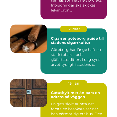
kännas som ett helt projekt.
Inbjudningar ska skickas,
lekar ordn...
12. mar
Cigarrer göteborg guide till
stadens cigarrkultur
Göteborg har länge haft en
stark tobaks- och
sjöfartstradition. I dag syns
arvet tydligt i stadens c...
15. jan
Gatuskylt mer än bara en
adress på väggen
En gatuskylt är ofta det
första en besökare ser när
hen närmar sig ett hus. Den