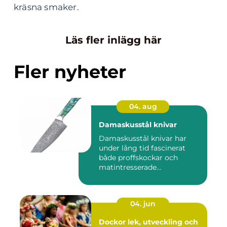
kräsna smaker.
Läs fler inlägg här
Fler nyheter
04. aug
Damaskusstål knivar
Damaskusstål knivar har
under lång tid fascinerat
både proffskockar och
matintresserade
hemmakockar....
04. jun
Dockor lek, utveckling och