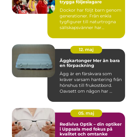
trygga följeslagare
Dockor har följt barn genom
generationer. Från enkla
tygfigurer till naturtrogna
sällskapsvänner har...
12. maj
Äggkartonger Mer än bara
en förpackning
Ägg är en färskvara som
kräver varsam hantering från
hönshus till frukostbord.
Oavsett om någon har ...
05. maj
Rediviva Optik – din optiker
i Uppsala med fokus på
kvalitet och omtanke