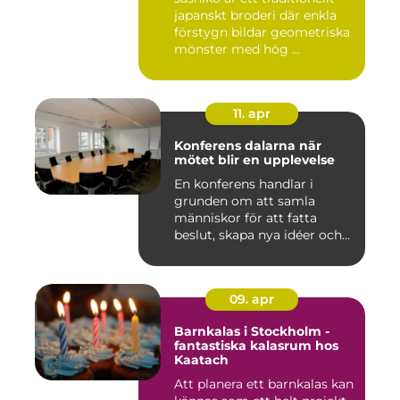
japanskt broderi där enkla
förstygn bildar geometriska
mönster med hög ...
11. apr
Konferens dalarna när
mötet blir en upplevelse
En konferens handlar i
grunden om att samla
människor för att fatta
beslut, skapa nya idéer och
stär...
09. apr
Barnkalas i Stockholm -
fantastiska kalasrum hos
Kaatach
Att planera ett barnkalas kan