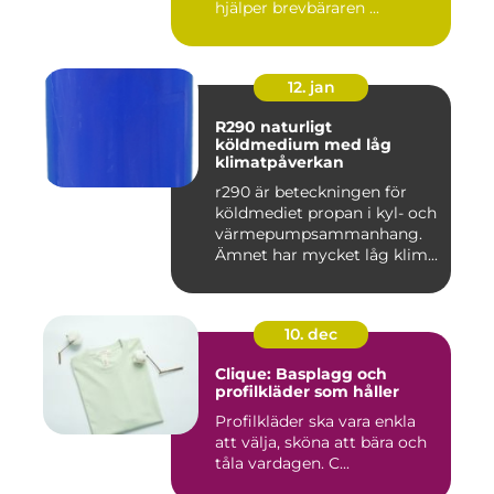
hjälper brevbäraren ...
12. jan
R290 naturligt
köldmedium med låg
klimatpåverkan
r290 är beteckningen för
köldmediet propan i kyl- och
värmepumpsammanhang.
Ämnet har mycket låg klim...
10. dec
Clique: Basplagg och
profilkläder som håller
Profilkläder ska vara enkla
att välja, sköna att bära och
tåla vardagen. C...