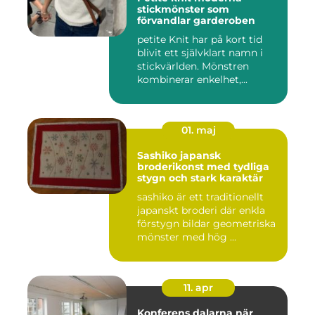
stickmönster som
förvandlar garderoben
petite Knit har på kort tid
blivit ett självklart namn i
stickvärlden. Mönstren
kombinerar enkelhet,...
01. maj
Sashiko japansk
broderikonst med tydliga
stygn och stark karaktär
sashiko är ett traditionellt
japanskt broderi där enkla
förstygn bildar geometriska
mönster med hög ...
11. apr
Konferens dalarna när