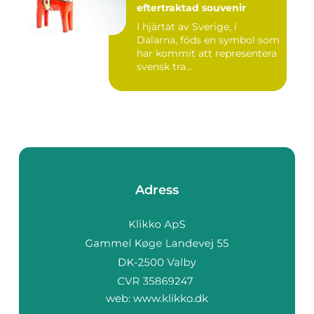
eftertraktad souvenir
I hjärtat av Sverige, i
Dalarna, föds en symbol som
har kommit att representera
svensk tra...
Adress
web:
www.klikko.dk