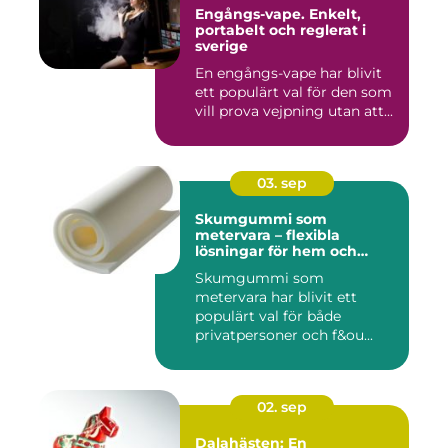
Engångs-vape. Enkelt,
portabelt och reglerat i
sverige
En engångs-vape har blivit
ett populärt val för den som
vill prova vejpning utan att...
03. sep
Skumgummi som
metervara – flexibla
lösningar för hem och
projekt
Skumgummi som
metervara har blivit ett
populärt val för både
privatpersoner och f&ou...
02. sep
Dalahästen: En