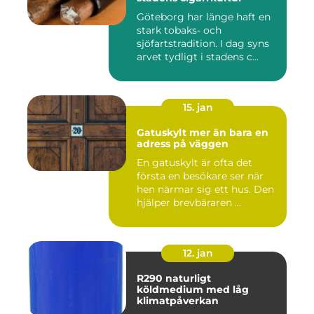
Göteborg har länge haft en
stark tobaks- och
sjöfartstradition. I dag syns
arvet tydligt i stadens c...
15. jan
Gatuskylt mer än bara en
adress på väggen
En gatuskylt är ofta det
första en besökare ser när
hen närmar sig ett hus. Den
hjälper brevbäraren ...
12. jan
R290 naturligt
köldmedium med låg
klimatpåverkan