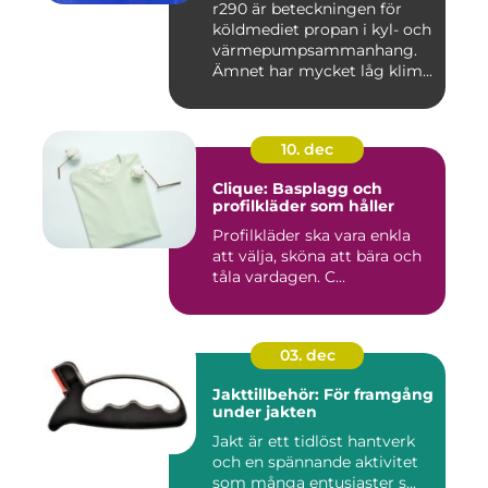
r290 är beteckningen för
köldmediet propan i kyl- och
värmepumpsammanhang.
Ämnet har mycket låg klim...
10. dec
Clique: Basplagg och
profilkläder som håller
Profilkläder ska vara enkla
att välja, sköna att bära och
tåla vardagen. C...
03. dec
Jakttillbehör: För framgång
under jakten
Jakt är ett tidlöst hantverk
och en spännande aktivitet
som många entusiaster s...