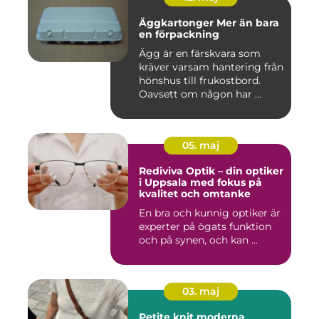
Äggkartonger Mer än bara
en förpackning
Ägg är en färskvara som
kräver varsam hantering från
hönshus till frukostbord.
Oavsett om någon har ...
05. maj
Rediviva Optik – din optiker
i Uppsala med fokus på
kvalitet och omtanke
En bra och kunnig optiker är
experter på ögats funktion
och på synen, och kan ...
03. maj
Petite knit moderna