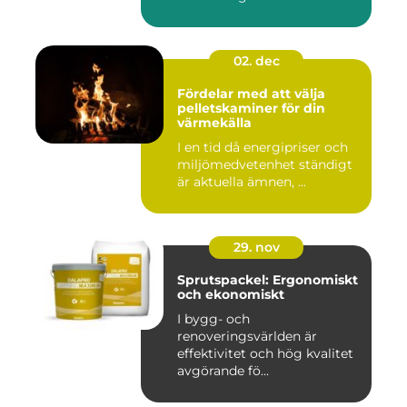
02. dec
Fördelar med att välja
pelletskaminer för din
värmekälla
I en tid då energipriser och
miljömedvetenhet ständigt
är aktuella ämnen, ...
29. nov
Sprutspackel: Ergonomiskt
och ekonomiskt
I bygg- och
renoveringsvärlden är
effektivitet och hög kvalitet
avgörande fö...