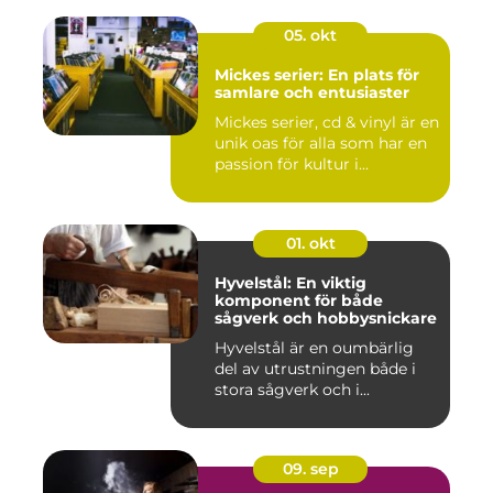
05. okt
Mickes serier: En plats för
samlare och entusiaster
Mickes serier, cd & vinyl är en
unik oas för alla som har en
passion för kultur i...
01. okt
Hyvelstål: En viktig
komponent för både
sågverk och hobbysnickare
Hyvelstål är en oumbärlig
del av utrustningen både i
stora sågverk och i...
09. sep