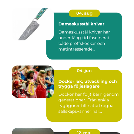
04. aug
Damaskusstål knivar
Damaskusstål knivar har
under lång tid fascinerat
både proffskockar och
matintresserade
hemmakockar....
04. jun
Dockor lek, utveckling och
trygga följeslagare
Dockor har följt barn genom
generationer. Från enkla
tygfigurer till naturtrogna
sällskapsvänner har...
12. maj