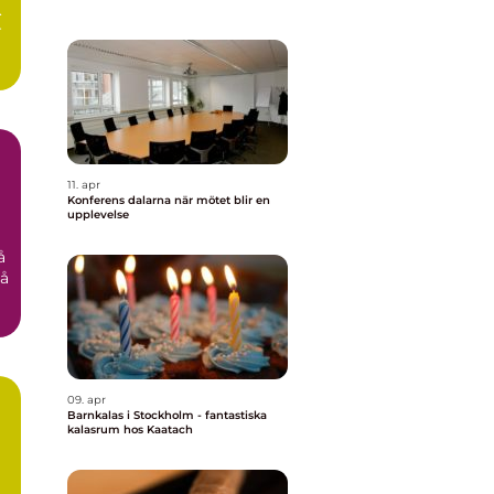
.
r
11. apr
Konferens dalarna när mötet blir en
upplevelse
å
på
09. apr
Barnkalas i Stockholm - fantastiska
kalasrum hos Kaatach