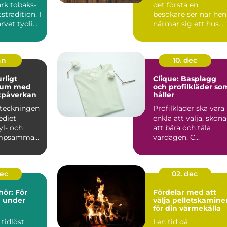
ark tobaks-
det första en
stradition. I
besökare ser när hen
rvet tydligt
närmar sig ett hus.
..
Den hjälper
brevbäraren ...
an
10. dec
Clique: Basplagg
ium med
och profilkläder so
tpåverkan
håller
eteckningen
Profilkläder ska vara
ediet
enkla att välja, sköna
yl- och
att bära och tåla
mpsamman
vardagen. C...
et har
 klim...
dec
02. dec
hör: För
Fördelar med att
 under
välja pelletskamine
för din värmekälla
 tidlöst
I en tid då