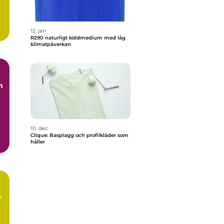
12. jan
R290 naturligt köldmedium med låg
klimatpåverkan
m
10. dec
Clique: Basplagg och profilkläder som
håller
r