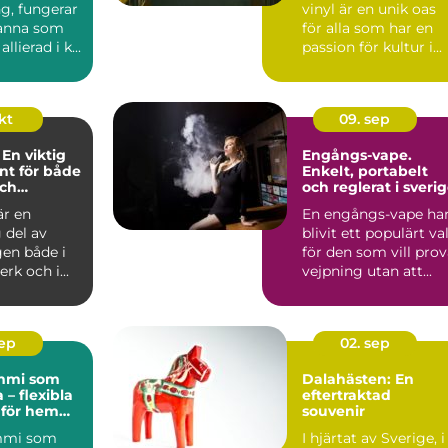
g, fungerar
vinyl är en unik oas
panna som
för alla som har en
allierad i k...
passion för kultur i...
okt
09. sep
 En viktig
Engångs-vape.
t för både
Enkelt, portabelt
och
och reglerat i sveri
ckare
är en
En engångs-vape ha
 del av
blivit ett populärt va
gen både i
för den som vill pro
rk och i...
vejpning utan att...
sep
02. sep
mi som
Dalahästen: En
 – flexibla
eftertraktad
 för hem
souvenir
kt
mi som
I hjärtat av Sverige, i