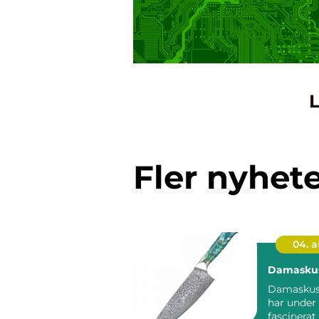
L
Fler nyhet
04. 
Damaskus
Damaskuss
har under 
fascinerat