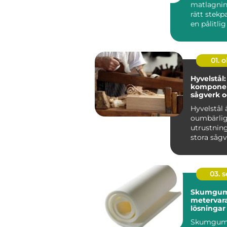
matlagnin
rätt stek
en pålitlig 
01. 
Hyvelstål:
komponen
sågverk 
hobbysni
Hyvelstål 
oumbärlig
utrustnin
stora sågve
03. 
Skumgum
metervara
lösningar
och proje
Skumgum