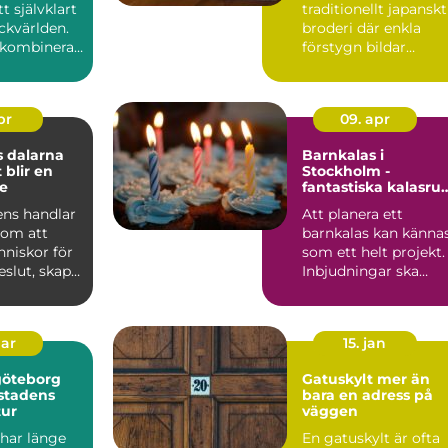
tt självklart
traditionellt japanskt
ckvärlden.
broderi där enkla
kombinerar
förstygn bildar
geometriska mönste
med hög ...
pr
09. apr
 dalarna
Barnkalas i
 blir en
Stockholm -
e
fantastiska kalasr
hos Kaatach
ens handlar
Att planera ett
 om att
barnkalas kan känna
niskor för
som ett helt projekt.
beslut, skapa
Inbjudningar ska
ch stär...
skickas, lekar ordn...
mar
15. jan
göteborg
Gatuskylt mer än
 stadens
bara en adress på
tur
väggen
har länge
En gatuskylt är ofta