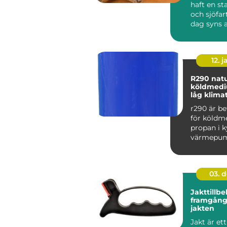
haft en st
och sjöfart
dag syns a
i stadens c.
12. j
R290 naturligt
köldmed
låg klima
r290 är b
för köldm
propan i k
värmepu
hang. Ämn
mycket låg
03. 
Jakttillbe
framgång
jakten
Jakt är ett