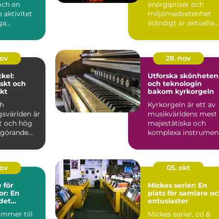
och en
energipriser och
 aktivitet
miljömedvetenhet
ga
ständigt är aktuella
 s...
ämnen, ...
nov
28. nov
kel:
Utforska skönheten
skt och
och teknologin
kt
bakom kyrkorgeln
ch
Kyrkorgeln är ett av
gsvärlden är
musikvärldens mest
et och hög
majestätiska och
avgörande
komplexa instrumen
Med sit...
nov
05. okt
 för
Mickes serier: En
r: En
plats för samlare o
 det
entusiaster
ommer till
Mickes serier, cd &
kapet