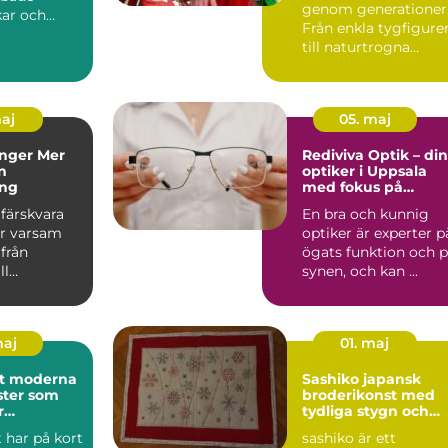
genom generationer
kar och
Från enkla tygfigure
serade
till naturtrogna
ar....
sällskapsvänner har...
maj
05. maj
er Mer
Rediviva Optik – din
n
optiker i Uppsala
ing
med fokus på
kvalitet och
färskvara
En bra och kunnig
omtanke
r varsam
optiker är experter p
från
ögats funktion och 
ll
synen, och kan ...
rd. Oavsett
ar ...
maj
01. maj
rna
Sashiko japansk
ster som
broderikonst med
r
tydliga stygn och
en
stark karaktär
t har på kort
sashiko är ett