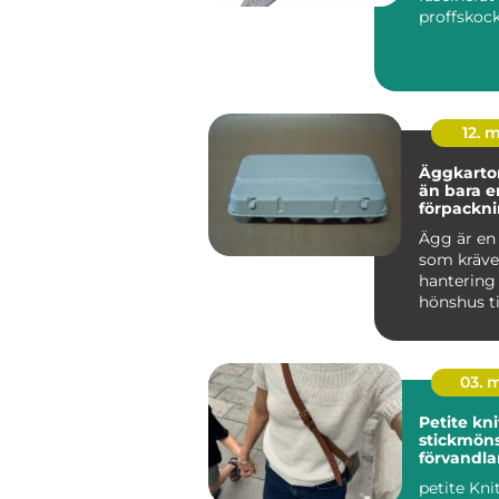
proffskoc
matintres
hemmakock
12. 
Äggkartong
än bara e
förpackn
Ägg är en 
som kräve
hantering 
hönshus ti
frukostbo
om någon h
03. 
Petite knit mode
stickmön
förvandla
garderob
petite Kni