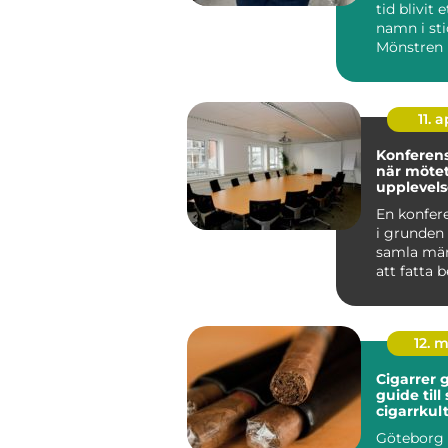
tid blivit e
namn i sti
Mönstren 
enkelhet,...
11. a
Konferens
när mötet
upplevels
En konfer
i grunden
samla män
att fatta 
nya idéer o
12. 
Cigarrer 
guide till
cigarrkul
Göteborg 