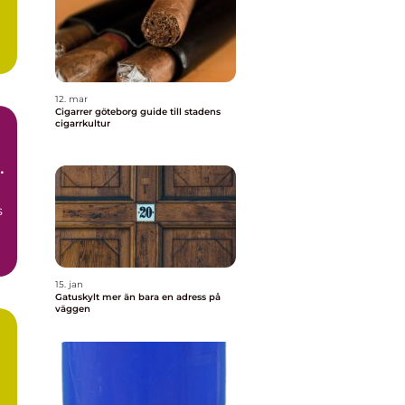
r
12. mar
Cigarrer göteborg guide till stadens
cigarrkultur
um
s
15. jan
Gatuskylt mer än bara en adress på
väggen