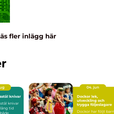
äs fler inlägg här
er
aug
04. jun
stål knivar
Dockor lek,
utveckling och
tål knivar
trygga följeslagare
lång tid
Dockor har följt bar
 både