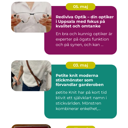
05. maj
Rediviva Optik – din optiker
i Uppsala med fokus på
kvalitet och omtanke
En bra och kunnig optiker är
experter på ögats funktion
och på synen, och kan ...
03. maj
Petite knit moderna
stickmönster som
förvandlar garderoben
petite Knit har på kort tid
blivit ett självklart namn i
stickvärlden. Mönstren
kombinerar enkelhet,...