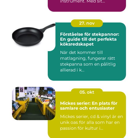
instrument. Med sit...
27. nov
Förståelse för stekpannor:
En guide till det perfekta
köksredskapet
När det kommer till
matlagning, fungerar rätt
stekpanna som en pålitlig
allierad i k...
05. okt
Mickes serier: En plats för
samlare och entusiaster
Mickes serier, cd & vinyl är en
unik oas för alla som har en
passion för kultur i...