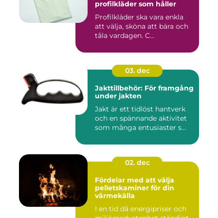
profilkläder som håller
Profilkläder ska vara enkla
att välja, sköna att bära och
tåla vardagen. C...
03. dec
Jakttillbehör: För framgång
under jakten
Jakt är ett tidlöst hantverk
och en spännande aktivitet
som många entusiaster s...
02. dec
Fördelar med att välja
pelletskaminer för din
värmekälla
I en tid då energipriser och
miljömedvetenhet ständigt