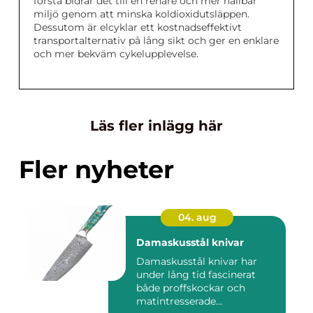
första bidrar det till en renare och mer hållbar
miljö genom att minska koldioxidutsläppen.
Dessutom är elcyklar ett kostnadseffektivt
transportalternativ på lång sikt och ger en enklare
och mer bekväm cykelupplevelse.
Läs fler inlägg här
Fler nyheter
04. aug
Damaskusstål knivar
Damaskusstål knivar har
under lång tid fascinerat
både proffskockar och
matintresserade