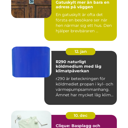
Gatuskylt mer än bara en
adress på väggen
En gatuskylt är ofta det
första en besökare ser när
hen närmar sig ett hus. Den
hjälper brevbäraren ...
12. jan
R290 naturligt
köldmedium med låg
klimatpåverkan
r290 är beteckningen för
köldmediet propan i kyl- och
värmepumpsammanhang.
Ämnet har mycket låg klim...
10. dec
Clique: Basplagg och