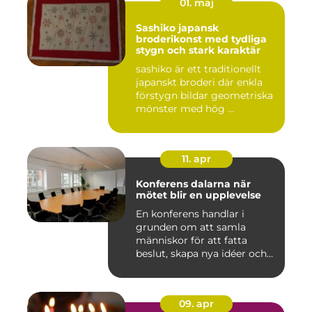
01. maj
Sashiko japansk
broderikonst med tydliga
stygn och stark karaktär
sashiko är ett traditionellt
japanskt broderi där enkla
förstygn bildar geometriska
mönster med hög ...
11. apr
Konferens dalarna när
mötet blir en upplevelse
En konferens handlar i
grunden om att samla
människor för att fatta
beslut, skapa nya idéer och
stär...
09. apr