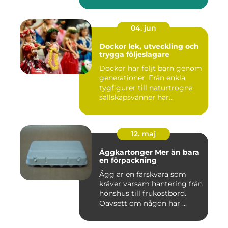
hemmakockar....
04. jun
Dockor lek, utveckling och
trygga följeslagare
Dockor har följt barn genom
generationer. Från enkla
tygfigurer till naturtrogna
sällskapsvänner har...
12. maj
Äggkartonger Mer än bara
en förpackning
Ägg är en färskvara som
kräver varsam hantering från
hönshus till frukostbord.
Oavsett om någon har ...