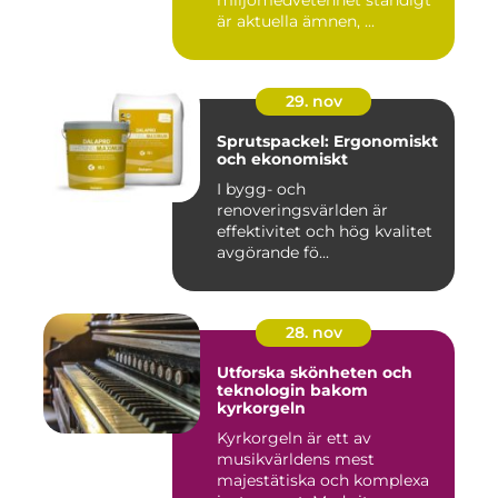
är aktuella ämnen, ...
29. nov
Sprutspackel: Ergonomiskt
och ekonomiskt
I bygg- och
renoveringsvärlden är
effektivitet och hög kvalitet
avgörande fö...
28. nov
Utforska skönheten och
teknologin bakom
kyrkorgeln
Kyrkorgeln är ett av
musikvärldens mest
majestätiska och komplexa