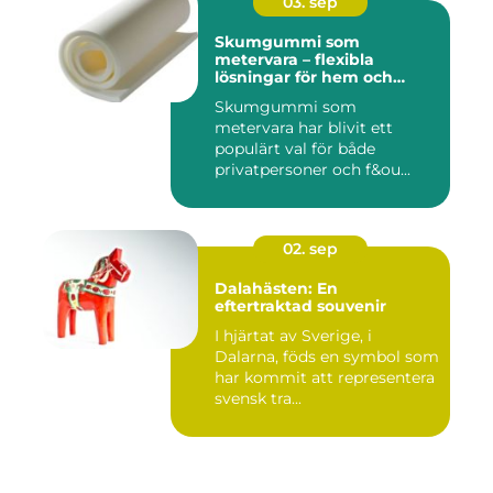
03. sep
Skumgummi som
metervara – flexibla
lösningar för hem och
projekt
Skumgummi som
metervara har blivit ett
populärt val för både
privatpersoner och f&ou...
02. sep
Dalahästen: En
eftertraktad souvenir
I hjärtat av Sverige, i
Dalarna, föds en symbol som
har kommit att representera
svensk tra...