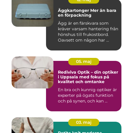
Äggkartonger Mer än bara
en förpackning
Ägg är en färskvara som
kräver varsam hantering från
hönshus till frukostbord.
Oavsett om någon har ...
05. maj
Rediviva Optik – din optiker
i Uppsala med fokus på
kvalitet och omtanke
En bra och kunnig optiker är
experter på ögats funktion
och på synen, och kan ...
03. maj