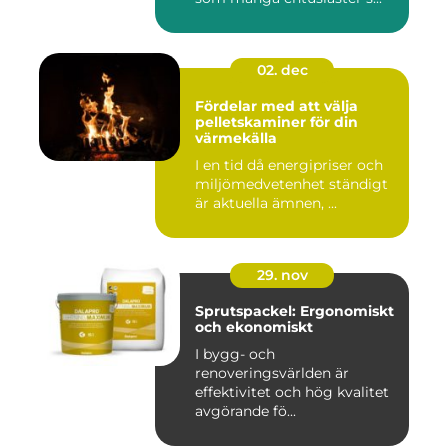
02. dec
Fördelar med att välja
pelletskaminer för din
värmekälla
I en tid då energipriser och
miljömedvetenhet ständigt
är aktuella ämnen, ...
29. nov
Sprutspackel: Ergonomiskt
och ekonomiskt
I bygg- och
renoveringsvärlden är
effektivitet och hög kvalitet
avgörande fö...