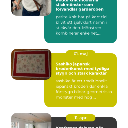
Petite knit moderna
stickmönster som
förvandlar garderoben
petite Knit har på kort tid
blivit ett självklart namn i
stickvärlden. Mönstren
kombinerar enkelhet,...
01. maj
Sashiko japansk
broderikonst med tydliga
stygn och stark karaktär
sashiko är ett traditionellt
japanskt broderi där enkla
förstygn bildar geometriska
mönster med hög ...
11. apr