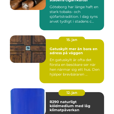
stadens cigarrkultur
Göteborg har länge haft en
stark tobaks- och
sjöfartstradition. I dag syns
arvet tydligt i stadens c...
15. jan
Gatuskylt mer än bara en
adress på väggen
En gatuskylt är ofta det
första en besökare ser när
hen närmar sig ett hus. Den
hjälper brevbäraren ...
12. jan
R290 naturligt
köldmedium med låg
klimatpåverkan