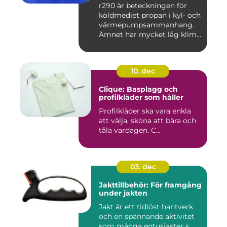
r290 är beteckningen för
köldmediet propan i kyl- och
värmepumpsammanhang.
Ämnet har mycket låg klim...
10. dec
Clique: Basplagg och
profilkläder som håller
Profilkläder ska vara enkla
att välja, sköna att bära och
tåla vardagen. C...
03. dec
Jakttillbehör: För framgång
under jakten
Jakt är ett tidlöst hantverk
och en spännande aktivitet
som många entusiaster s...