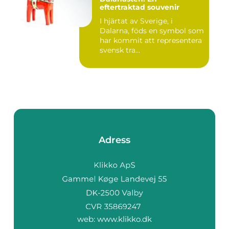
eftertraktad souvenir
I hjärtat av Sverige, i
Dalarna, föds en symbol som
har kommit att representera
svensk tra...
Adress
web:
www.klikko.dk