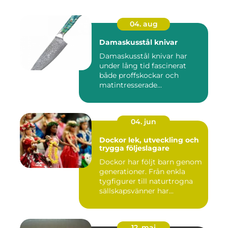
04. aug
Damaskusstål knivar
Damaskusstål knivar har
under lång tid fascinerat
både proffskockar och
matintresserade
hemmakockar....
04. jun
Dockor lek, utveckling och
trygga följeslagare
Dockor har följt barn genom
generationer. Från enkla
tygfigurer till naturtrogna
sällskapsvänner har...
12. maj