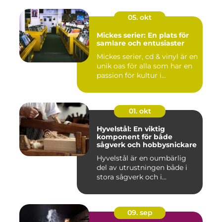
05. okt
Mickes serier: En plats för
samlare och entusiaster
Mickes serier, cd & vinyl är en
unik oas för alla som har en
passion för kultur i...
01. okt
Hyvelstål: En viktig
komponent för både
sågverk och hobbysnickare
Hyvelstål är en oumbärlig
del av utrustningen både i
stora sågverk och i...
09. sep