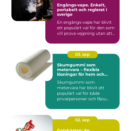
Engångs-vape. Enkelt,
portabelt och reglerat i
sverige
En engångs-vape har blivit
ett populärt val för den som
vill prova vejpning utan att...
03. sep
Skumgummi som
metervara – flexibla
lösningar för hem och
projekt
Skumgummi som
metervara har blivit ett
populärt val för både
privatpersoner och f&ou...
02. sep
Dalahästen: En