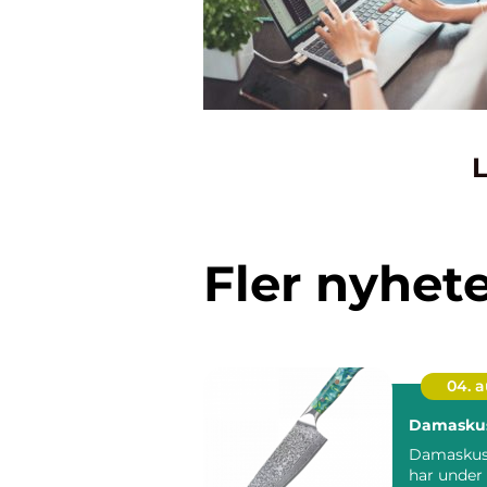
L
Fler nyhet
04. 
Damaskus
Damaskuss
har under 