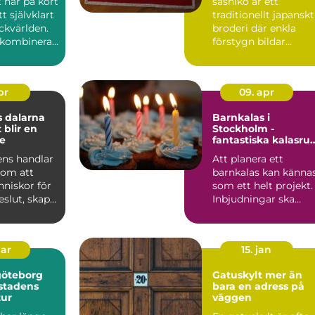
t har på kort
sashiko är ett
tt självklart
traditionellt japanskt
ckvärlden.
broderi där enkla
kombinerar
förstygn bildar
geometriska mönste
med hög ...
pr
09. apr
 dalarna
Barnkalas i
 blir en
Stockholm -
e
fantastiska kalasr
hos Kaatach
ens handlar
Att planera ett
 om att
barnkalas kan känna
niskor för
som ett helt projekt.
beslut, skapa
Inbjudningar ska
ch stär...
skickas, lekar ordn...
mar
15. jan
göteborg
Gatuskylt mer än
 stadens
bara en adress på
tur
väggen