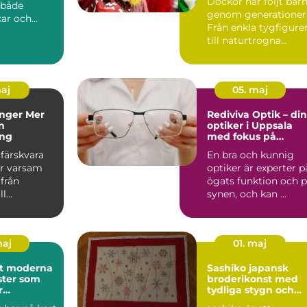
Dockor har följt bar
 både
genom generationer
kar och
Från enkla tygfigure
serade
till naturtrogna
ar....
sällskapsvänner har...
maj
05. maj
er Mer
Rediviva Optik – din
n
optiker i Uppsala
ing
med fokus på
kvalitet och
färskvara
En bra och kunnig
omtanke
r varsam
optiker är experter p
från
ögats funktion och 
ll
synen, och kan ...
rd. Oavsett
ar ...
maj
01. maj
rna
Sashiko japansk
ster som
broderikonst med
r
tydliga stygn och
en
stark karaktär