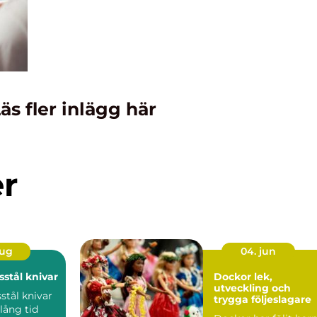
äs fler inlägg här
er
aug
04. jun
stål knivar
Dockor lek,
utveckling och
tål knivar
trygga följeslagare
lång tid