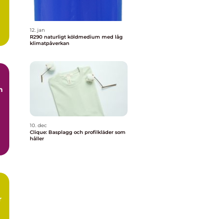
12. jan
R290 naturligt köldmedium med låg
klimatpåverkan
m
10. dec
Clique: Basplagg och profilkläder som
håller
r