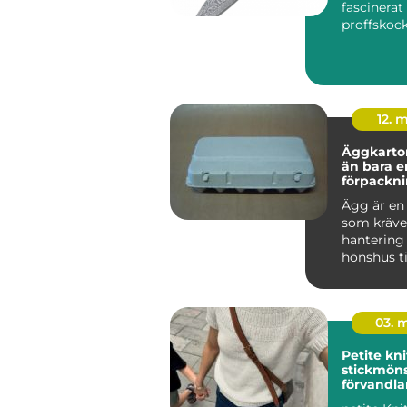
fascinerat
proffskoc
matintres
hemmakock
12. 
Äggkartong
än bara e
förpackn
Ägg är en 
som kräve
hantering 
hönshus ti
frukostbo
om någon h
03. 
Petite knit mode
stickmön
förvandla
garderob