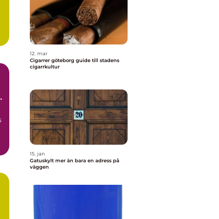
r
12. mar
Cigarrer göteborg guide till stadens
cigarrkultur
um
s
15. jan
Gatuskylt mer än bara en adress på
väggen