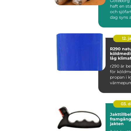
Göteborg 
haft en st
och sjöfart
dag syns a
i stadens c.
12. j
R290 naturligt
köldmed
låg klima
r290 är b
för köldm
propan i k
värmepu
hang. Ämn
mycket låg
03. 
Jakttillbe
framgång
jakten