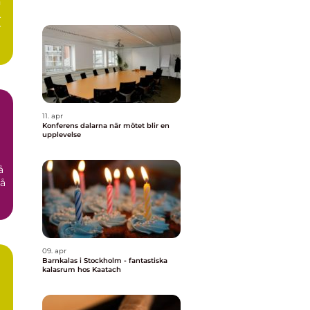
n
.
r
11. apr
Konferens dalarna när mötet blir en
upplevelse
å
på
09. apr
Barnkalas i Stockholm - fantastiska
kalasrum hos Kaatach