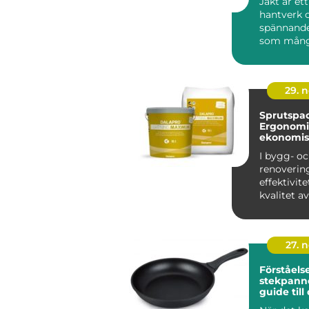
Jakt är ett
hantverk 
spännande
som mån
entusiaster
29. 
Sprutspac
Ergonomi
ekonomis
I bygg- o
renoverin
effektivit
kvalitet 
fö...
27. 
Förståelse
stekpanno
guide till
perfekta