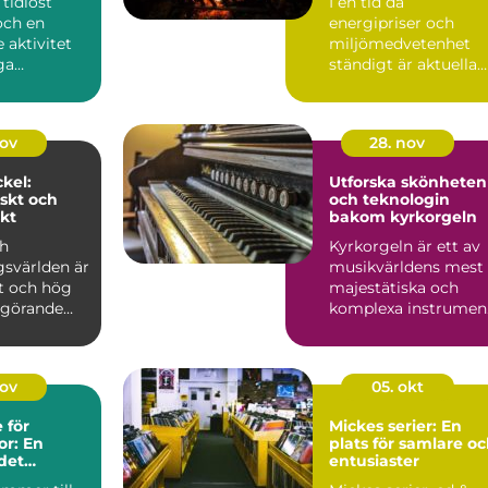
 tidlöst
I en tid då
och en
energipriser och
 aktivitet
miljömedvetenhet
ga
ständigt är aktuella
 s...
ämnen, ...
nov
28. nov
kel:
Utforska skönheten
skt och
och teknologin
kt
bakom kyrkorgeln
ch
Kyrkorgeln är ett av
gsvärlden är
musikvärldens mest
et och hög
majestätiska och
avgörande
komplexa instrumen
Med sit...
nov
05. okt
 för
Mickes serier: En
r: En
plats för samlare o
 det
entusiaster