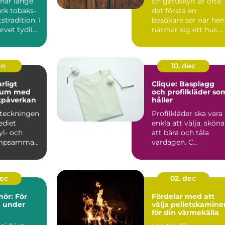
har länge
En gatuskylt är ofta
ark tobaks-
det första en
stradition. I
besökare ser när hen
rvet tydligt
närmar sig ett hus.
..
Den hjälper
brevbäraren ...
an
10. dec
Clique: Basplagg
ium med
och profilkläder so
tpåverkan
håller
eteckningen
Profilkläder ska vara
ediet
enkla att välja, sköna
yl- och
att bära och tåla
mpsamman
vardagen. C...
et har
 klim...
dec
02. dec
hör: För
Fördelar med att
 under
välja pelletskamine
för din värmekälla