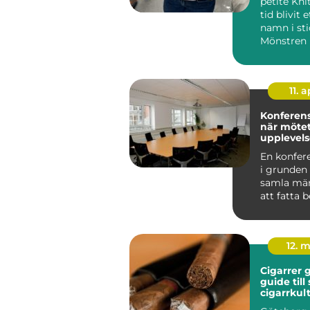
petite Kni
tid blivit e
namn i sti
Mönstren 
enkelhet,...
11. a
Konferens
när mötet
upplevels
En konfer
i grunden
samla män
att fatta 
nya idéer o
12. 
Cigarrer 
guide till
cigarrkul