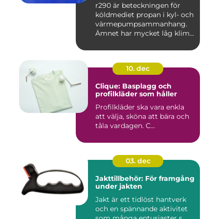
r290 är beteckningen för
köldmediet propan i kyl- och
värmepumpsammanhang.
Ämnet har mycket låg klim...
10. dec
Clique: Basplagg och
profilkläder som håller
Profilkläder ska vara enkla
att välja, sköna att bära och
tåla vardagen. C...
03. dec
Jakttillbehör: För framgång
under jakten
Jakt är ett tidlöst hantverk
och en spännande aktivitet
som många entusiaster s...