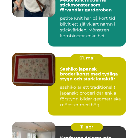
Petite knit moderna
stickmönster som
förvandlar garderoben
petite Knit har på kort tid
blivit ett självklart namn i
stickvärlden. Mönstren
kombinerar enkelhet,...
01. maj
Sashiko japansk
broderikonst med tydliga
stygn och stark karaktär
sashiko är ett traditionellt
japanskt broderi där enkla
förstygn bildar geometriska
mönster med hög ...
11. apr