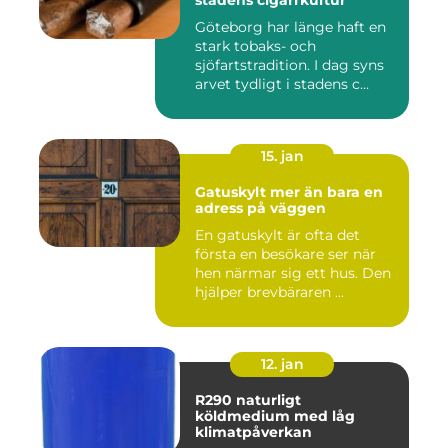
stadens cigarrkultur
Göteborg har länge haft en
stark tobaks- och
sjöfartstradition. I dag syns
arvet tydligt i stadens c...
15. jan
Gatuskylt mer än bara en
adress på väggen
En gatuskylt är ofta det
första en besökare ser när
hen närmar sig ett hus. Den
hjälper brevbäraren ...
12. jan
R290 naturligt
köldmedium med låg
klimatpåverkan