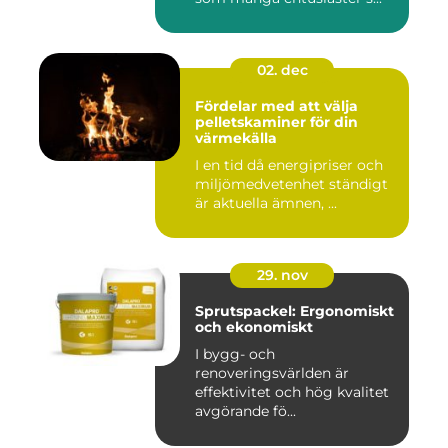
02. dec
Fördelar med att välja
pelletskaminer för din
värmekälla
I en tid då energipriser och
miljömedvetenhet ständigt
är aktuella ämnen, ...
29. nov
Sprutspackel: Ergonomiskt
och ekonomiskt
I bygg- och
renoveringsvärlden är
effektivitet och hög kvalitet
avgörande fö...