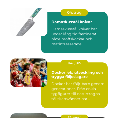
04. aug
Damaskusstål knivar
Damaskusstål knivar har
under lång tid fascinerat
både proffskockar och
matintresserade
hemmakockar....
04. jun
Dockor lek, utveckling och
trygga följeslagare
Dockor har följt barn genom
generationer. Från enkla
tygfigurer till naturtrogna
sällskapsvänner har...
12. maj