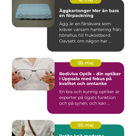
Äggkartonger Mer än bara
en förpackning
Ägg är en färskvara som
kräver varsam hantering från
hönshus till frukostbord.
Oavsett om någon har ...
05. maj
Rediviva Optik – din optiker
i Uppsala med fokus på
kvalitet och omtanke
En bra och kunnig optiker är
experter på ögats funktion
och på synen, och kan ...
03. maj