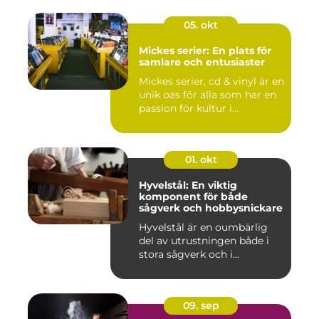
05. okt
Mickes serier: En plats för
samlare och entusiaster
Mickes serier, cd & vinyl är en
unik oas för alla som har en
passion för kultur i...
01. okt
Hyvelstål: En viktig
komponent för både
sågverk och hobbysnickare
Hyvelstål är en oumbärlig
del av utrustningen både i
stora sågverk och i...
09. sep