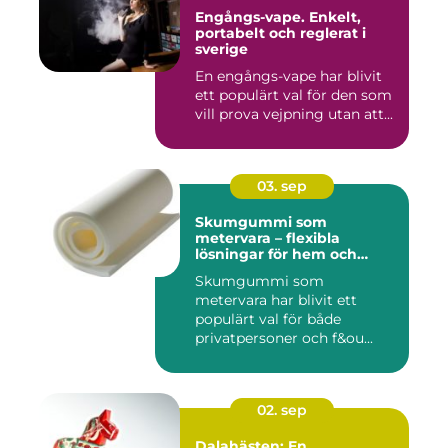
Engångs-vape. Enkelt,
portabelt och reglerat i
sverige
En engångs-vape har blivit
ett populärt val för den som
vill prova vejpning utan att...
03. sep
Skumgummi som
metervara – flexibla
lösningar för hem och
projekt
Skumgummi som
metervara har blivit ett
populärt val för både
privatpersoner och f&ou...
02. sep
Dalahästen: En