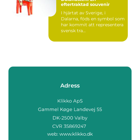
eftertraktad souvenir
I hjärtat av Sverige, i
Dalarna, föds en symbol som
har kommit att representera
svensk tra...
Adress
web:
www.klikko.dk