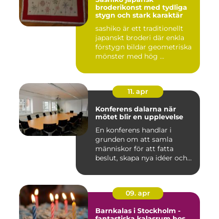
broderikonst med tydliga
stygn och stark karaktär
sashiko är ett traditionellt
japanskt broderi där enkla
förstygn bildar geometriska
mönster med hög ...
11. apr
Konferens dalarna när
mötet blir en upplevelse
En konferens handlar i
grunden om att samla
människor för att fatta
beslut, skapa nya idéer och
stär...
09. apr
Barnkalas i Stockholm -
fantastiska kalasrum hos