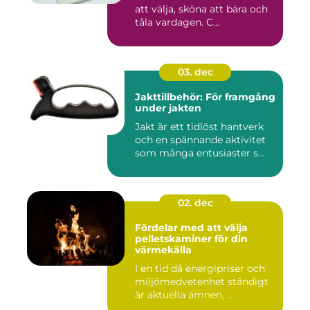
att välja, sköna att bära och
tåla vardagen. C...
03. dec
Jakttillbehör: För framgång
under jakten
Jakt är ett tidlöst hantverk
och en spännande aktivitet
som många entusiaster s...
02. dec
Fördelar med att välja
pelletskaminer för din
värmekälla
I en tid då energipriser och
miljömedvetenhet ständigt
är aktuella ämnen, ...