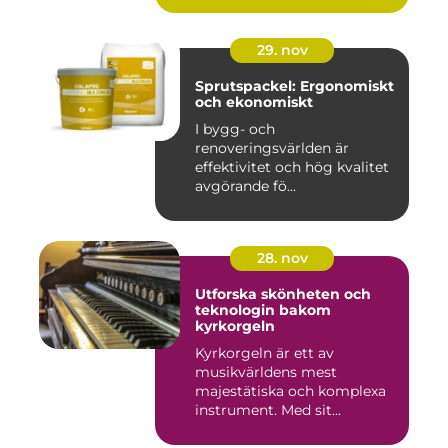
29. nov
Sprutspackel: Ergonomiskt
och ekonomiskt
I bygg- och
renoveringsvärlden är
effektivitet och hög kvalitet
avgörande fö...
28. nov
Utforska skönheten och
teknologin bakom
kyrkorgeln
Kyrkorgeln är ett av
musikvärldens mest
majestätiska och komplexa
instrument. Med sit...