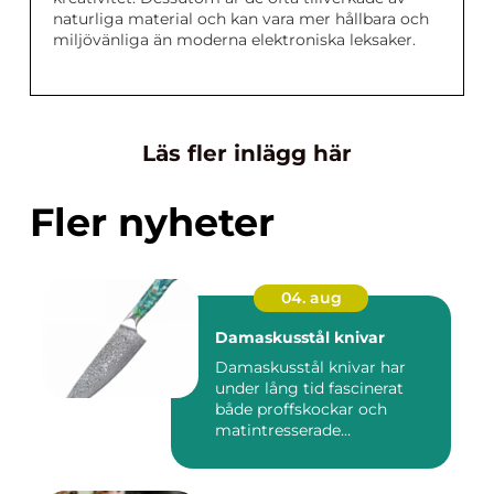
naturliga material och kan vara mer hållbara och
miljövänliga än moderna elektroniska leksaker.
Läs fler inlägg här
Fler nyheter
04. aug
Damaskusstål knivar
Damaskusstål knivar har
under lång tid fascinerat
både proffskockar och
matintresserade
hemmakockar....