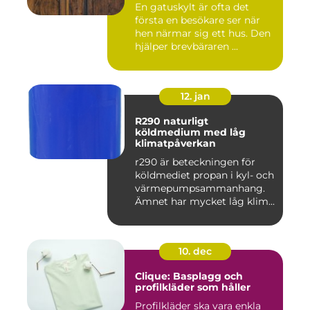
En gatuskylt är ofta det
första en besökare ser när
hen närmar sig ett hus. Den
hjälper brevbäraren ...
12. jan
R290 naturligt
köldmedium med låg
klimatpåverkan
r290 är beteckningen för
köldmediet propan i kyl- och
värmepumpsammanhang.
Ämnet har mycket låg klim...
10. dec
Clique: Basplagg och
profilkläder som håller
Profilkläder ska vara enkla