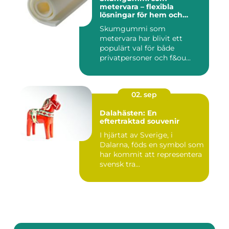
metervara – flexibla
lösningar för hem och
projekt
Skumgummi som
metervara har blivit ett
populärt val för både
privatpersoner och f&ou...
02. sep
Dalahästen: En
eftertraktad souvenir
I hjärtat av Sverige, i
Dalarna, föds en symbol som
har kommit att representera
svensk tra...