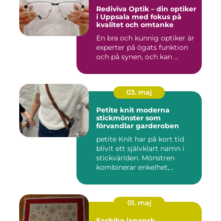
Rediviva Optik – din optiker
i Uppsala med fokus på
kvalitet och omtanke
En bra och kunnig optiker är
experter på ögats funktion
och på synen, och kan ...
03. maj
Petite knit moderna
stickmönster som
förvandlar garderoben
petite Knit har på kort tid
blivit ett självklart namn i
stickvärlden. Mönstren
kombinerar enkelhet,...
01. maj
Sashiko japansk