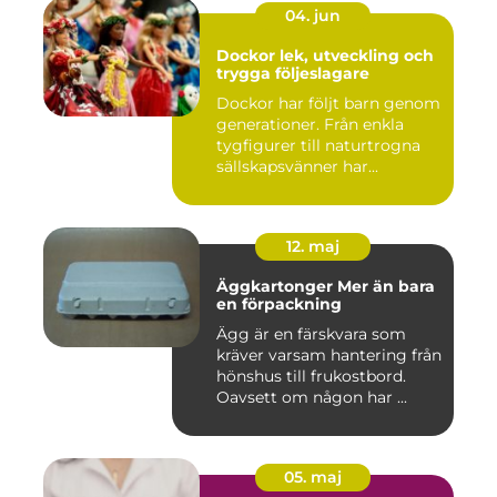
04. jun
Dockor lek, utveckling och
trygga följeslagare
Dockor har följt barn genom
generationer. Från enkla
tygfigurer till naturtrogna
sällskapsvänner har...
12. maj
Äggkartonger Mer än bara
en förpackning
Ägg är en färskvara som
kräver varsam hantering från
hönshus till frukostbord.
Oavsett om någon har ...
05. maj