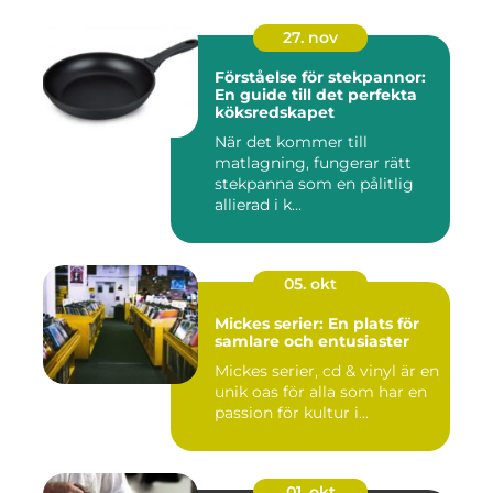
27. nov
Förståelse för stekpannor:
En guide till det perfekta
köksredskapet
När det kommer till
matlagning, fungerar rätt
stekpanna som en pålitlig
allierad i k...
05. okt
Mickes serier: En plats för
samlare och entusiaster
Mickes serier, cd & vinyl är en
unik oas för alla som har en
passion för kultur i...
01. okt