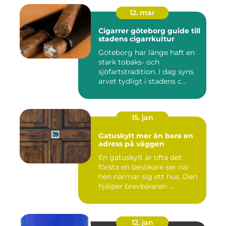
12. mar
Cigarrer göteborg guide till
stadens cigarrkultur
Göteborg har länge haft en
stark tobaks- och
sjöfartstradition. I dag syns
arvet tydligt i stadens c...
15. jan
Gatuskylt mer än bara en
adress på väggen
En gatuskylt är ofta det
första en besökare ser när
hen närmar sig ett hus. Den
hjälper brevbäraren ...
12. jan