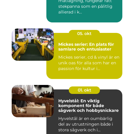
matlagning, fungerar rätt
stekpanna som en pålitlig
allierad i k...
05. okt
Mickes serier: En plats för
samlare och entusiaster
Mickes serier, cd & vinyl är en
unik oas för alla som har en
passion för kultur i...
01. okt
Hyvelstål: En viktig
komponent för både
sågverk och hobbysnickare
Hyvelstål är en oumbärlig
del av utrustningen både i
stora sågverk och i...