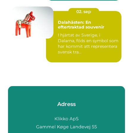
02. sep
Dalahästen: En
eftertraktad souvenir
I hjärtat av Sverige, i
Dalarna, föds en symbol som
har kommit att representera
svensk tra...
Adress