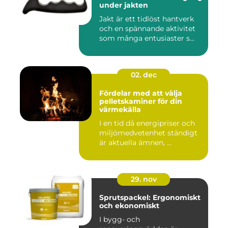
under jakten
Jakt är ett tidlöst hantverk
och en spännande aktivitet
som många entusiaster s...
02. dec
Fördelar med att välja
pelletskaminer för din
värmekälla
I en tid då energipriser och
miljömedvetenhet ständigt
är aktuella ämnen, ...
29. nov
Sprutspackel: Ergonomiskt
och ekonomiskt
I bygg- och