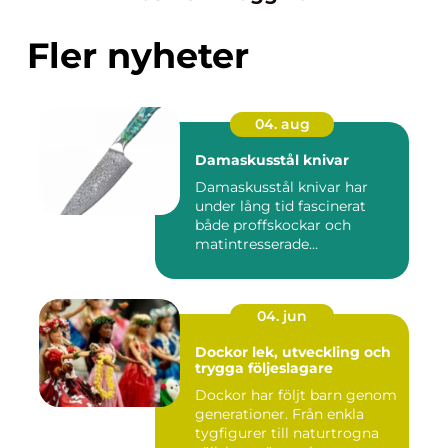
Fler nyheter
04. aug
Damaskusstål knivar
Damaskusstål knivar har
under lång tid fascinerat
både proffskockar och
matintresserade
hemmakockar....
04. jun
Dockor lek, utveckling och
trygga följeslagare
Dockor har följt barn genom
generationer. Från enkla
tygfigurer till naturtrogna