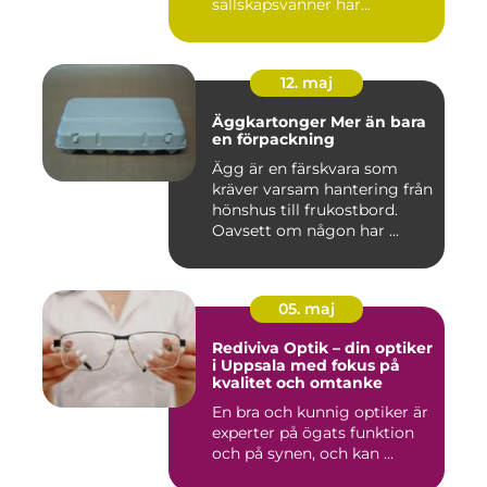
sällskapsvänner har...
12. maj
Äggkartonger Mer än bara
en förpackning
Ägg är en färskvara som
kräver varsam hantering från
hönshus till frukostbord.
Oavsett om någon har ...
05. maj
Rediviva Optik – din optiker
i Uppsala med fokus på
kvalitet och omtanke
En bra och kunnig optiker är
experter på ögats funktion
och på synen, och kan ...