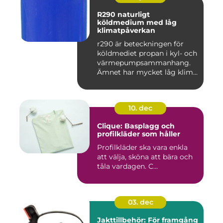
R290 naturligt
köldmedium med låg
klimatpåverkan
r290 är beteckningen för
köldmediet propan i kyl- och
värmepumpsammanhang.
Ämnet har mycket låg klim...
10. dec
Clique: Basplagg och
profilkläder som håller
Profilkläder ska vara enkla
att välja, sköna att bära och
tåla vardagen. C...
03. dec
Jakttillbehör: För framgång