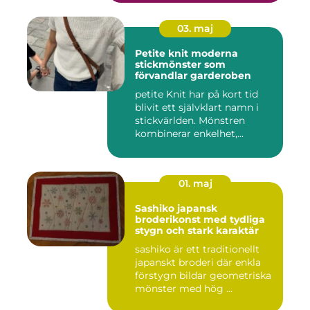
03. maj
Petite knit moderna
stickmönster som
förvandlar garderoben
petite Knit har på kort tid
blivit ett självklart namn i
stickvärlden. Mönstren
kombinerar enkelhet,...
01. maj
Sashiko japansk
broderikonst med tydliga
stygn och stark karaktär
sashiko är ett traditionellt
japanskt broderi där enkla
förstygn bildar geometriska
mönster med hög ...