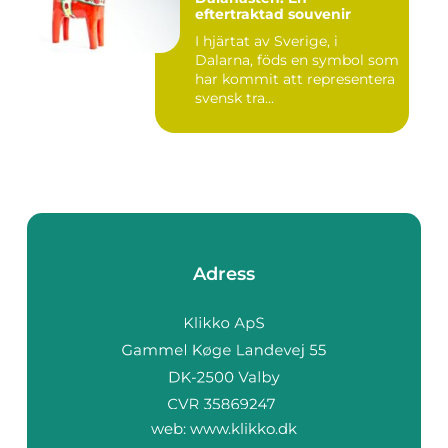
eftertraktad souvenir
I hjärtat av Sverige, i
Dalarna, föds en symbol som
har kommit att representera
svensk tra...
Adress
web:
www.klikko.dk