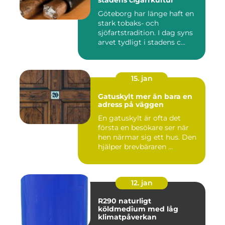
stadens cigarrkultur
Göteborg har länge haft en
stark tobaks- och
sjöfartstradition. I dag syns
arvet tydligt i stadens c...
15. jan
Gatuskylt mer än bara en
adress på väggen
En gatuskylt är ofta det
första en besökare ser när
hen närmar sig ett hus. Den
hjälper brevbäraren ...
12. jan
R290 naturligt
köldmedium med låg
klimatpåverkan