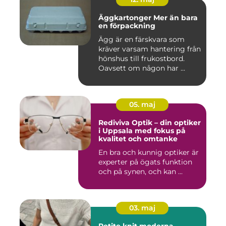
Äggkartonger Mer än bara
en förpackning
Ägg är en färskvara som
kräver varsam hantering från
hönshus till frukostbord.
Oavsett om någon har ...
05. maj
Rediviva Optik – din optiker
i Uppsala med fokus på
kvalitet och omtanke
En bra och kunnig optiker är
experter på ögats funktion
och på synen, och kan ...
03. maj