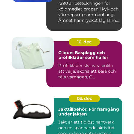
r290 är beteckningen för
köldmediet propan i kyl- och
värmepumpsammanhang.
Ämnet har mycket låg klim...
10. dec
Clique: Basplagg och
profilkläder som håller
Profilkläder ska vara enkla
att välja, sköna att bära och
tåla vardagen. C...
03. dec
Jakttillbehör: För framgång
under jakten
Jakt är ett tidlöst hantverk
och en spännande aktivitet
som många entusiaster s...