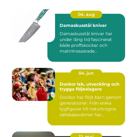
04. aug
Damaskusstål knivar
Damaskusstål knivar har
under lång tid fascinerat
både proffskockar och
matintresserade
hemmakockar....
04. jun
Dockor lek, utveckling och
trygga följeslagare
Dockor har följt barn genom
generationer. Från enkla
tygfigurer till naturtrogna
sällskapsvänner har...
12. maj