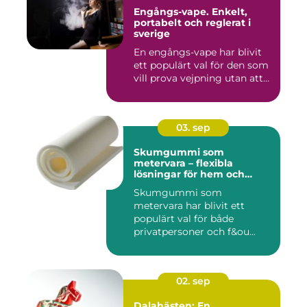
Engångs-vape. Enkelt,
portabelt och reglerat i
sverige
En engångs-vape har blivit
ett populärt val för den som
vill prova vejpning utan att...
03. sep
Skumgummi som
metervara – flexibla
lösningar för hem och
projekt
Skumgummi som
metervara har blivit ett
populärt val för både
privatpersoner och f&ou...
02. sep
Dalahästen: En