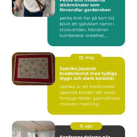
Petite knit moderna
stickmönster som
förvandlar garderoben
petite Knit har på kort tid
blivit ett självklart namn i
stickvärlden. Mönstren
kombinerar enkelhet,...
01. maj
Sashiko japansk
broderikonst med tydliga
stygn och stark karaktär
sashiko är ett traditionellt
japanskt broderi där enkla
förstygn bildar geometriska
mönster med hög ...
11. apr