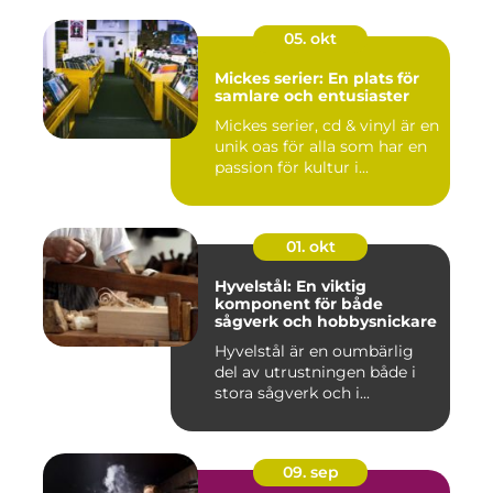
05. okt
Mickes serier: En plats för
samlare och entusiaster
Mickes serier, cd & vinyl är en
unik oas för alla som har en
passion för kultur i...
01. okt
Hyvelstål: En viktig
komponent för både
sågverk och hobbysnickare
Hyvelstål är en oumbärlig
del av utrustningen både i
stora sågverk och i...
09. sep