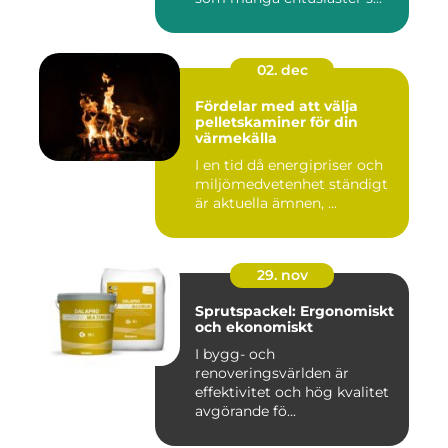
02. dec
Fördelar med att välja
pelletskaminer för din
värmekälla
I en tid då energipriser och
miljömedvetenhet ständigt
är aktuella ämnen, ...
29. nov
Sprutspackel: Ergonomiskt
och ekonomiskt
I bygg- och
renoveringsvärlden är
effektivitet och hög kvalitet
avgörande fö...