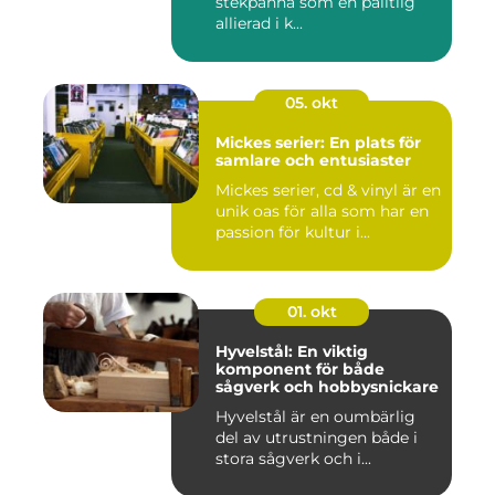
stekpanna som en pålitlig
allierad i k...
05. okt
Mickes serier: En plats för
samlare och entusiaster
Mickes serier, cd & vinyl är en
unik oas för alla som har en
passion för kultur i...
01. okt
Hyvelstål: En viktig
komponent för både
sågverk och hobbysnickare
Hyvelstål är en oumbärlig
del av utrustningen både i
stora sågverk och i...