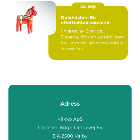
02. sep
Dalahästen: En
eftertraktad souvenir
I hjärtat av Sverige, i
Dalarna, föds en symbol som
har kommit att representera
svensk tra...
Adress