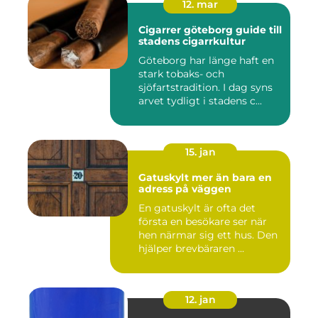
12. mar
Cigarrer göteborg guide till
stadens cigarrkultur
Göteborg har länge haft en
stark tobaks- och
sjöfartstradition. I dag syns
arvet tydligt i stadens c...
15. jan
Gatuskylt mer än bara en
adress på väggen
En gatuskylt är ofta det
första en besökare ser när
hen närmar sig ett hus. Den
hjälper brevbäraren ...
12. jan