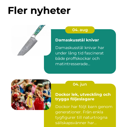
Fler nyheter
04. aug
Damaskusstål knivar
Damaskusstål knivar har
under lång tid fascinerat
både proffskockar och
matintresserade
hemmakockar....
04. jun
Dockor lek, utveckling och
trygga följeslagare
Dockor har följt barn genom
generationer. Från enkla
tygfigurer till naturtrogna
sällskapsvänner har...