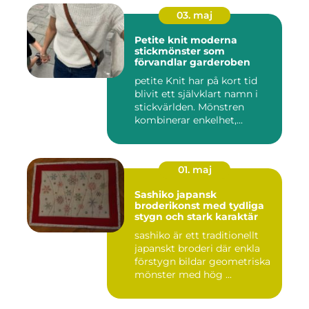
03. maj
Petite knit moderna
stickmönster som
förvandlar garderoben
petite Knit har på kort tid
blivit ett självklart namn i
stickvärlden. Mönstren
kombinerar enkelhet,...
01. maj
Sashiko japansk
broderikonst med tydliga
stygn och stark karaktär
sashiko är ett traditionellt
japanskt broderi där enkla
förstygn bildar geometriska
mönster med hög ...