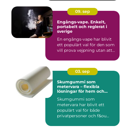
09. sep
Engångs-vape. Enkelt,
portabelt och reglerat i
sverige
En engångs-vape har blivit
ett populärt val för den som
vill prova vejpning utan att...
03. sep
Skumgummi som
metervara – flexibla
lösningar för hem och
projekt
Skumgummi som
metervara har blivit ett
populärt val för både
privatpersoner och f&ou...