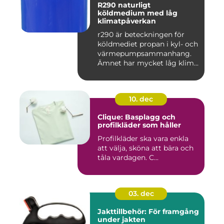
R290 naturligt
köldmedium med låg
klimatpåverkan
r290 är beteckningen för
köldmediet propan i kyl- och
värmepumpsammanhang.
Ämnet har mycket låg klim...
10. dec
Clique: Basplagg och
profilkläder som håller
Profilkläder ska vara enkla
att välja, sköna att bära och
tåla vardagen. C...
03. dec
Jakttillbehör: För framgång
under jakten