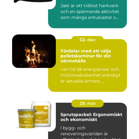
Jakt är ett tidlöst hantverk
och en spännande aktivitet
som många entusiaster s...
02. dec
Fördelar med att välja
pelletskaminer för din
värmekälla
I en tid då energipriser och
miljömedvetenhet ständigt
är aktuella ämnen, ...
29. nov
Sprutspackel: Ergonomiskt
och ekonomiskt
I bygg- och
renoveringsvärlden är