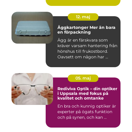
12. maj
Äggkartonger Mer än bara
en förpackning
Ägg är en färskvara som
kräver varsam hantering från
hönshus till frukostbord.
Oavsett om någon har ...
05. maj
Rediviva Optik – din optiker
i Uppsala med fokus på
kvalitet och omtanke
En bra och kunnig optiker är
experter på ögats funktion
och på synen, och kan ...