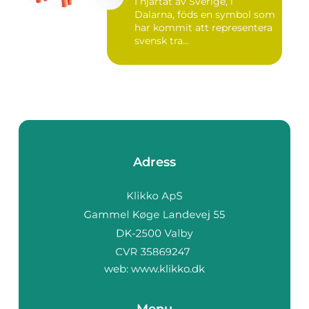
I hjärtat av Sverige, i
Dalarna, föds en symbol som
har kommit att representera
svensk tra...
Adress
web:
www.klikko.dk
Menu