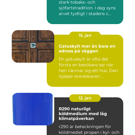
stark tobaks- och
sjöfartstradition. I dag syns
arvet tydligt i stadens c...
15. jan
Gatuskylt mer än bara en
adress på väggen
En gatuskylt är ofta det
första en besökare ser när
hen närmar sig ett hus. Den
hjälper brevbäraren ...
12. jan
R290 naturligt
köldmedium med låg
klimatpåverkan
r290 är beteckningen för
köldmediet propan i kyl- och