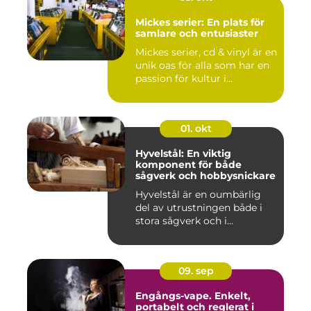
Mickes serier: En plats för
samlare och entusiaster
Mickes serier, cd & vinyl är en
unik oas för alla som har en
passion för kultur i...
01. okt
Hyvelstål: En viktig
komponent för både
sågverk och hobbysnickare
Hyvelstål är en oumbärlig
del av utrustningen både i
stora sågverk och i...
09. sep
Engångs-vape. Enkelt,
portabelt och reglerat i