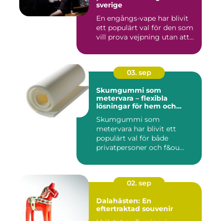
sverige
En engångs-vape har blivit
ett populärt val för den som
vill prova vejpning utan att...
03. sep
Skumgummi som
metervara – flexibla
lösningar för hem och
projekt
Skumgummi som
metervara har blivit ett
populärt val för både
privatpersoner och f&ou...
02. sep
Dalahästen: En
eftertraktad souvenir