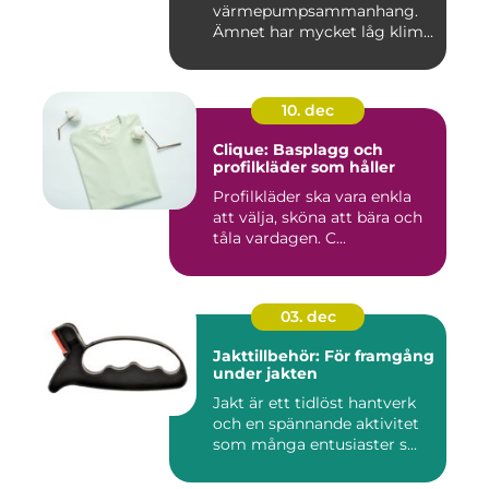
värmepumpsammanhang.
Ämnet har mycket låg klim...
10. dec
Clique: Basplagg och
profilkläder som håller
Profilkläder ska vara enkla
att välja, sköna att bära och
tåla vardagen. C...
03. dec
Jakttillbehör: För framgång
under jakten
Jakt är ett tidlöst hantverk
och en spännande aktivitet
som många entusiaster s...