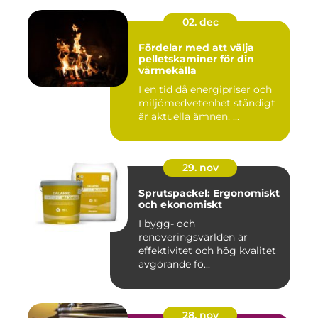
02. dec
Fördelar med att välja
pelletskaminer för din
värmekälla
I en tid då energipriser och
miljömedvetenhet ständigt
är aktuella ämnen, ...
29. nov
Sprutspackel: Ergonomiskt
och ekonomiskt
I bygg- och
renoveringsvärlden är
effektivitet och hög kvalitet
avgörande fö...
28. nov