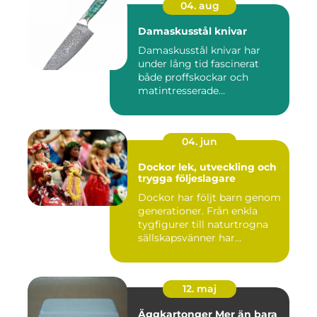
04. aug
Damaskusstål knivar
Damaskusstål knivar har
under lång tid fascinerat
både proffskockar och
matintresserade
hemmakockar....
04. jun
Dockor lek, utveckling och
trygga följeslagare
Dockor har följt barn genom
generationer. Från enkla
tygfigurer till naturtrogna
sällskapsvänner har...
12. maj
Äggkartonger Mer än bara