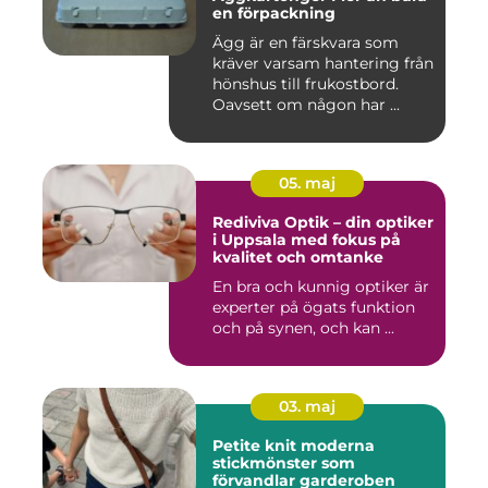
en förpackning
Ägg är en färskvara som
kräver varsam hantering från
hönshus till frukostbord.
Oavsett om någon har ...
05. maj
Rediviva Optik – din optiker
i Uppsala med fokus på
kvalitet och omtanke
En bra och kunnig optiker är
experter på ögats funktion
och på synen, och kan ...
03. maj
Petite knit moderna
stickmönster som
förvandlar garderoben