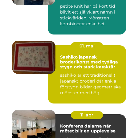
petite Knit har på kort tid
blivit ett självklart namn i
stickvärlden. Mönstren
kombinerar enkelhet,...
01. maj
Sashiko japansk
broderikonst med tydliga
stygn och stark karaktär
sashiko är ett traditionellt
japanskt broderi där enkla
förstygn bildar geometriska
mönster med hög ...
11. apr
Konferens dalarna när
mötet blir en upplevelse