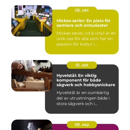
05. okt
Mickes serier: En plats för
samlare och entusiaster
Mickes serier, cd & vinyl är en
unik oas för alla som har en
passion för kultur i...
01. okt
Hyvelstål: En viktig
komponent för både
sågverk och hobbysnickare
Hyvelstål är en oumbärlig
del av utrustningen både i
stora sågverk och i...
09. sep