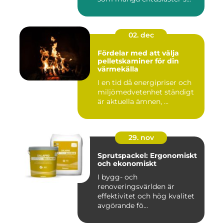
02. dec
Fördelar med att välja
pelletskaminer för din
värmekälla
I en tid då energipriser och
miljömedvetenhet ständigt
är aktuella ämnen, ...
29. nov
Sprutspackel: Ergonomiskt
och ekonomiskt
I bygg- och
renoveringsvärlden är
effektivitet och hög kvalitet
avgörande fö...