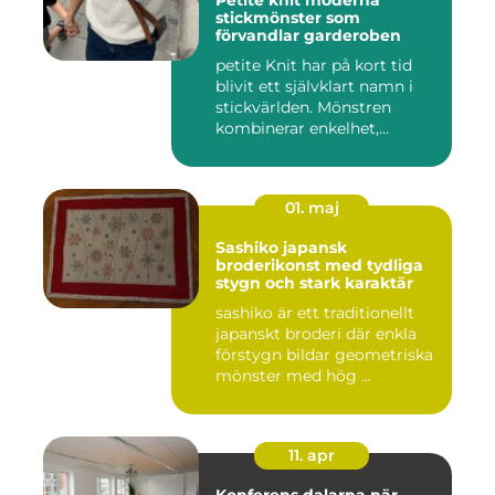
Petite knit moderna
stickmönster som
förvandlar garderoben
petite Knit har på kort tid
blivit ett självklart namn i
stickvärlden. Mönstren
kombinerar enkelhet,...
01. maj
Sashiko japansk
broderikonst med tydliga
stygn och stark karaktär
sashiko är ett traditionellt
japanskt broderi där enkla
förstygn bildar geometriska
mönster med hög ...
11. apr