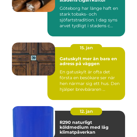
stadens cigarrkultur
Göteborg har länge haft en
stark tobaks- och
sjöfartstradition. I dag syns
arvet tydligt i stadens c...
15. jan
Gatuskylt mer än bara en
adress på väggen
En gatuskylt är ofta det
första en besökare ser när
hen närmar sig ett hus. Den
hjälper brevbäraren ...
12. jan
R290 naturligt
köldmedium med låg
klimatpåverkan