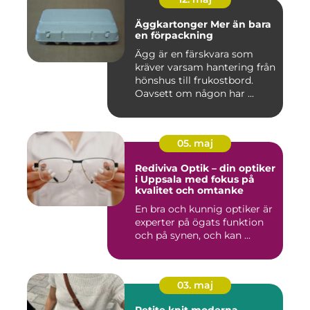
Äggkartonger Mer än bara
en förpackning
Ägg är en färskvara som
kräver varsam hantering från
hönshus till frukostbord.
Oavsett om någon har ...
05. maj
Rediviva Optik – din optiker
i Uppsala med fokus på
kvalitet och omtanke
En bra och kunnig optiker är
experter på ögats funktion
och på synen, och kan ...
03. maj