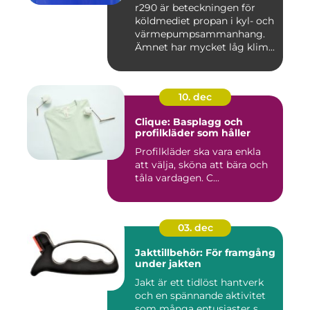
r290 är beteckningen för
köldmediet propan i kyl- och
värmepumpsammanhang.
Ämnet har mycket låg klim...
10. dec
Clique: Basplagg och
profilkläder som håller
Profilkläder ska vara enkla
att välja, sköna att bära och
tåla vardagen. C...
03. dec
Jakttillbehör: För framgång
under jakten
Jakt är ett tidlöst hantverk
och en spännande aktivitet
som många entusiaster s...