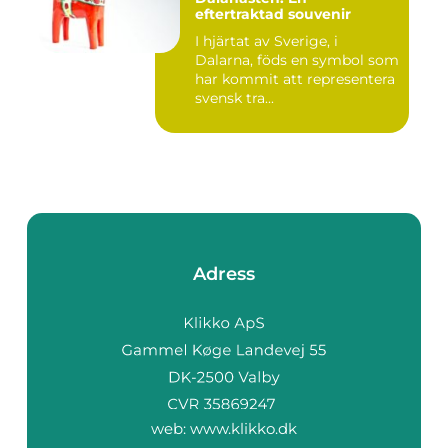
eftertraktad souvenir
I hjärtat av Sverige, i
Dalarna, föds en symbol som
har kommit att representera
svensk tra...
Adress
web:
www.klikko.dk