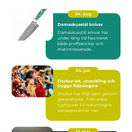
04. aug
Damaskusstål knivar
Damaskusstål knivar har
under lång tid fascinerat
både proffskockar och
matintresserade
hemmakockar....
04. jun
Dockor lek, utveckling och
trygga följeslagare
Dockor har följt barn genom
generationer. Från enkla
tygfigurer till naturtrogna
sällskapsvänner har...
12. maj