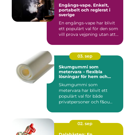
Engångs-vape. Enkelt,
portabelt och reglerat i
sverige
En engångs-vape har blivit
ett populärt val för den som
vill prova vejpning utan att...
03. sep
Skumgummi som
metervara – flexibla
lösningar för hem och
projekt
Skumgummi som
metervara har blivit ett
populärt val för både
privatpersoner och f&ou...
02. sep
Dalahästen: En