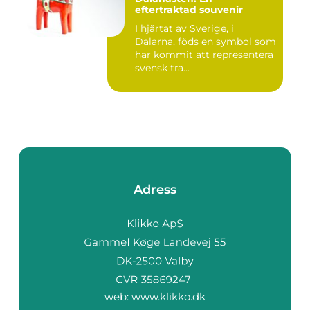
eftertraktad souvenir
I hjärtat av Sverige, i
Dalarna, föds en symbol som
har kommit att representera
svensk tra...
Adress
web:
www.klikko.dk