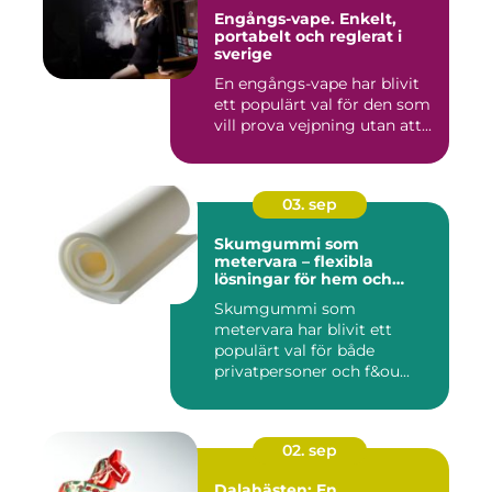
Engångs-vape. Enkelt,
portabelt och reglerat i
sverige
En engångs-vape har blivit
ett populärt val för den som
vill prova vejpning utan att...
03. sep
Skumgummi som
metervara – flexibla
lösningar för hem och
projekt
Skumgummi som
metervara har blivit ett
populärt val för både
privatpersoner och f&ou...
02. sep
Dalahästen: En