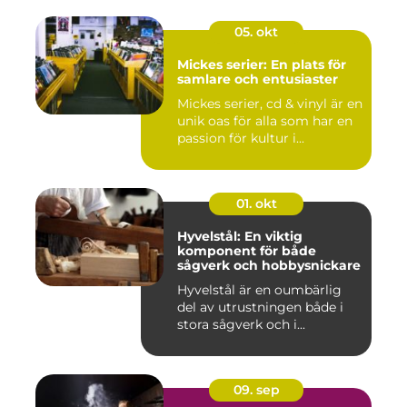
05. okt
Mickes serier: En plats för
samlare och entusiaster
Mickes serier, cd & vinyl är en
unik oas för alla som har en
passion för kultur i...
01. okt
Hyvelstål: En viktig
komponent för både
sågverk och hobbysnickare
Hyvelstål är en oumbärlig
del av utrustningen både i
stora sågverk och i...
09. sep