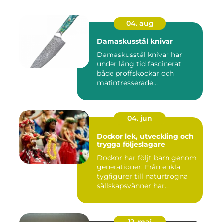
04. aug
Damaskusstål knivar
Damaskusstål knivar har
under lång tid fascinerat
både proffskockar och
matintresserade
hemmakockar....
04. jun
Dockor lek, utveckling och
trygga följeslagare
Dockor har följt barn genom
generationer. Från enkla
tygfigurer till naturtrogna
sällskapsvänner har...
12. maj