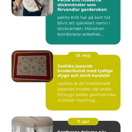
Petite knit moderna
stickmönster som
förvandlar garderoben
petite Knit har på kort tid
blivit ett självklart namn i
stickvärlden. Mönstren
kombinerar enkelhet,...
01. maj
Sashiko japansk
broderikonst med tydliga
stygn och stark karaktär
sashiko är ett traditionellt
japanskt broderi där enkla
förstygn bildar geometriska
mönster med hög ...
11. apr