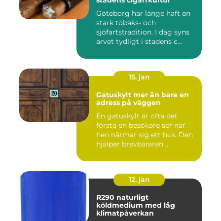
stadens cigarrkultur
Göteborg har länge haft en
stark tobaks- och
sjöfartstradition. I dag syns
arvet tydligt i stadens c...
15. jan
Gatuskylt mer än bara en
adress på väggen
En gatuskylt är ofta det
första en besökare ser när
hen närmar sig ett hus. Den
hjälper brevbäraren ...
12. jan
R290 naturligt
köldmedium med låg
klimatpåverkan