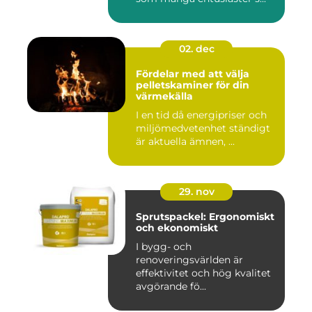
02. dec
Fördelar med att välja
pelletskaminer för din
värmekälla
I en tid då energipriser och
miljömedvetenhet ständigt
är aktuella ämnen, ...
29. nov
Sprutspackel: Ergonomiskt
och ekonomiskt
I bygg- och
renoveringsvärlden är
effektivitet och hög kvalitet
avgörande fö...