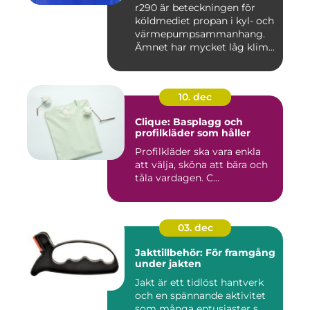
r290 är beteckningen för
köldmediet propan i kyl- och
värmepumpsammanhang.
Ämnet har mycket låg klim...
10. dec
Clique: Basplagg och
profilkläder som håller
Profilkläder ska vara enkla
att välja, sköna att bära och
tåla vardagen. C...
03. dec
Jakttillbehör: För framgång
under jakten
Jakt är ett tidlöst hantverk
och en spännande aktivitet
som många entusiaster s...