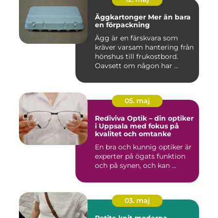
Äggkartonger Mer än bara
en förpackning
Ägg är en färskvara som
kräver varsam hantering från
hönshus till frukostbord.
Oavsett om någon har ...
05. maj
Rediviva Optik – din optiker
i Uppsala med fokus på
kvalitet och omtanke
En bra och kunnig optiker är
experter på ögats funktion
och på synen, och kan ...
03. maj