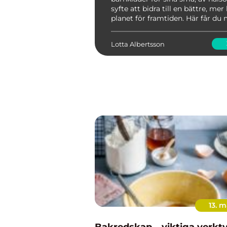
syfte att bidra till en bättre, mer
planet för framtiden. Här får du
information om varf...
Lotta Albertsson
13. m