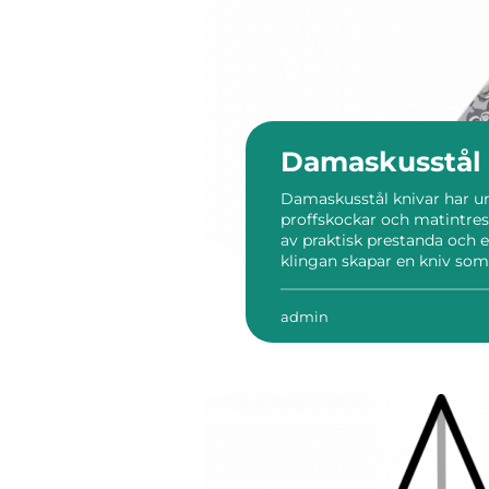
Damaskusstål 
Damaskusstål knivar har un
proffskockar och matintr
av praktisk prestanda och 
klingan skapar en kniv som
hantverksföremål. Genom at
uppbyggda, hur de används 
admin