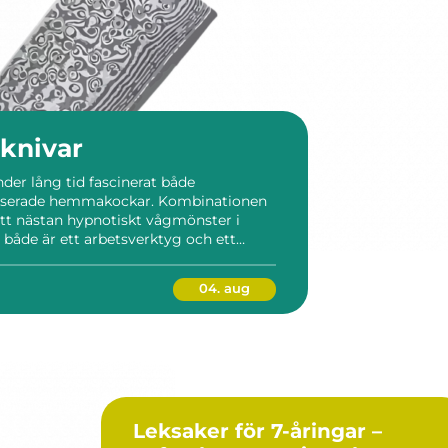
knivar
der lång tid fascinerat både
esserade hemmakockar. Kombinationen
ett nästan hypnotiskt vågmönster i
 både är ett arbetsverktyg och ett
t förstå hur dessa knivar är
och hur de ska skötas kan du gör...
04. aug
Leksaker för 7-åringar –