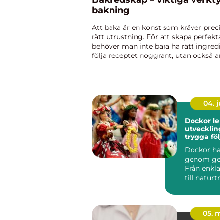
Bakredskap – viktiga verkty
bakning
Att baka är en konst som kräver prec
rätt utrustning. För att skapa perfek
behöver man inte bara ha rätt ingred
följa receptet noggrant, utan också 
rätt bakredska...
04. 
Dockor lek,
utvecklin
trygga fö
Dockor har
genom gen
Från enkla
till natur
sällskapsv
05. 