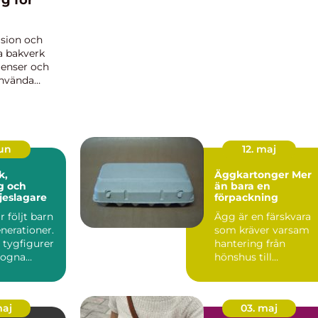
g för
ision och
ta bakverk
ienser och
använda
jun
12. maj
Äggkartonger Mer
g och
än bara en
ljeslagare
förpackning
 följt barn
Ägg är en färskvara
erationer.
som kräver varsam
 tygfigurer
hantering från
trogna
hönshus till
änner har...
frukostbord. Oavsett
om någon har ...
maj
03. maj