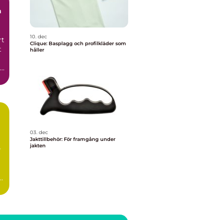
10. dec
rt
Clique: Basplagg och profilkläder som
t
håller
r
03. dec
Jakttillbehör: För framgång under
jakten
r
a