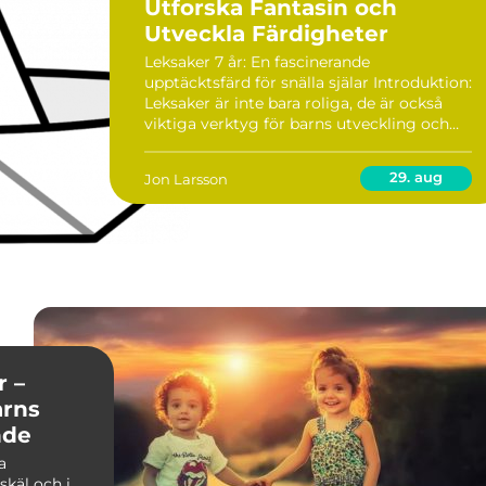
Utforska Fantasin och
Utveckla Färdigheter
Leksaker 7 år: En fascinerande
upptäcktsfärd för snälla själar Introduktion:
Leksaker är inte bara roliga, de är också
viktiga verktyg för barns utveckling och
lärande. Vid 7 års ålder är barn i en viktig
fas av sitt liv där de börjar utveckla sina k...
29. aug
Jon Larsson
r –
arns
nde
a
skäl och i