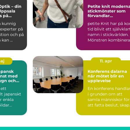
Optik – din
Petite knit moderna
 Uppsala
stickmönster som
s på
förvandlar
ch
garderoben
h kunnig
petite Knit har på ko
 experter på
tid blivit ett självklar
ktion och på
namn i stickvärlden.
kan ...
Mönstren kombinera
enkelhet,...
maj
11. apr
Konferens dalarna
onst med
när mötet blir en
tygn och
upplevelse
aktär
 ett
En konferens handla
llt japanskt
i grunden om att
r enkla
samla människor för
ildar
att fatta beslut, skap
ska mönster
nya idéer och stär...
.