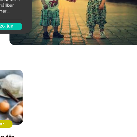
 hållbar
 mer
26. jun
ar