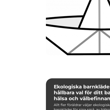
Ekologiska barnkläde
hållbara val för ditt b
hälsa och välbefinna
Allt fler föräldrar väljer ekologisk
barnkläder för sina små, av hälso