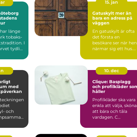
mar
15. jan
göteborg
Gatuskylt mer än
 stadens
bara en adress på
tur
väggen
har länge
En gatuskylt är ofta
ark tobaks-
det första en
stradition. I
besökare ser när hen
rvet tydligt
närmar sig ett hus.
..
Den hjälper
brevbäraren ...
an
10. dec
Clique: Basplagg
ium med
och profilkläder so
tpåverkan
håller
eteckningen
Profilkläder ska vara
ediet
enkla att välja, sköna
yl- och
att bära och tåla
mpsamman
vardagen. C...
et har
 klim...