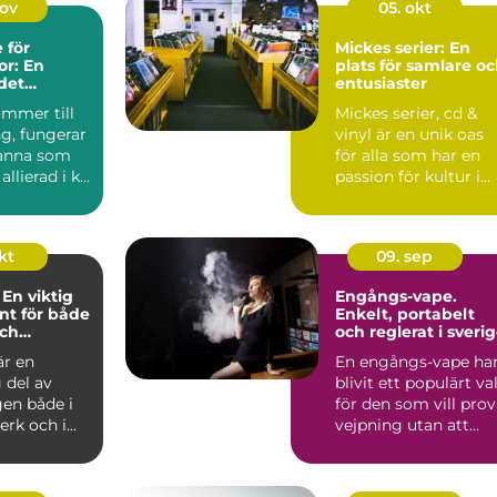
nov
05. okt
 för
Mickes serier: En
r: En
plats för samlare o
 det
entusiaster
ommer till
Mickes serier, cd &
kapet
g, fungerar
vinyl är en unik oas
panna som
för alla som har en
allierad i k...
passion för kultur i...
okt
09. sep
 En viktig
Engångs-vape.
t för både
Enkelt, portabelt
och
och reglerat i sveri
ckare
är en
En engångs-vape ha
 del av
blivit ett populärt va
gen både i
för den som vill pro
rk och i...
vejpning utan att...