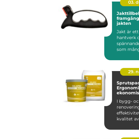
03. 
Jakttillbe
framgång
jakten
Jakt är ett
hantverk 
spännande
som mån
entusiaster
29. 
Sprutspac
Ergonomi
ekonomis
I bygg- o
renoverin
effektivit
kvalitet 
fö...