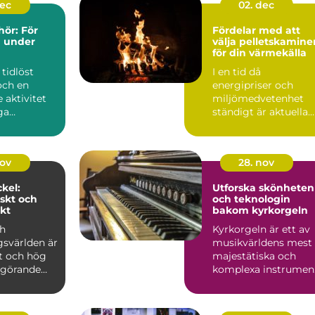
dec
02. dec
hör: För
Fördelar med att
 under
välja pelletskamine
för din värmekälla
 tidlöst
I en tid då
och en
energipriser och
 aktivitet
miljömedvetenhet
ga
ständigt är aktuella
 s...
ämnen, ...
nov
28. nov
kel:
Utforska skönheten
skt och
och teknologin
kt
bakom kyrkorgeln
ch
Kyrkorgeln är ett av
gsvärlden är
musikvärldens mest
et och hög
majestätiska och
avgörande
komplexa instrumen
Med sit...