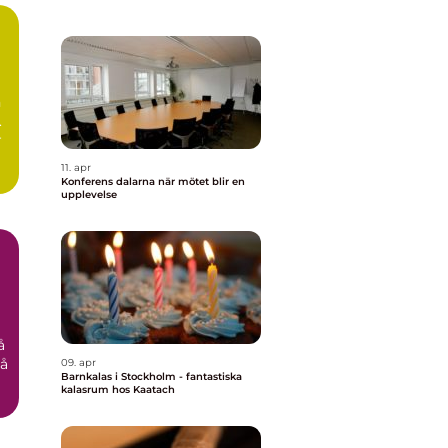
n
.
r
11. apr
Konferens dalarna när mötet blir en
upplevelse
å
på
09. apr
Barnkalas i Stockholm - fantastiska
kalasrum hos Kaatach