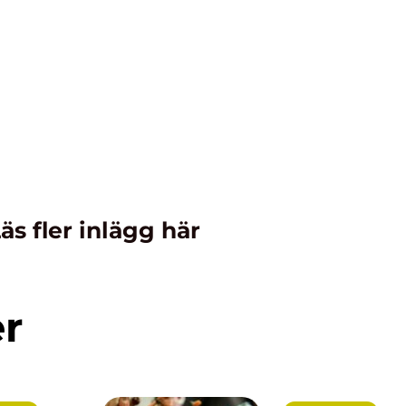
äs fler inlägg här
er