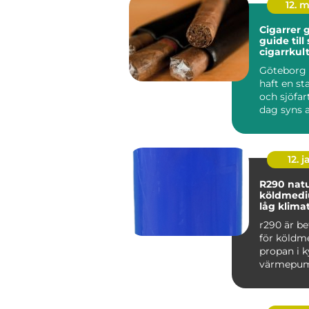
12. 
Cigarrer 
guide till
cigarrkul
Göteborg 
haft en st
och sjöfart
dag syns a
i stadens c.
12. j
R290 naturligt
köldmed
låg klima
r290 är b
för köldm
propan i k
värmepu
hang. Ämn
mycket låg