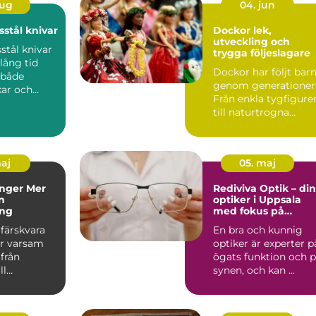
aug
04. jun
stål knivar
Dockor lek,
utveckling och
tål knivar
trygga följeslagare
lång tid
Dockor har följt bar
 både
genom generationer
kar och
Från enkla tygfigure
serade
till naturtrogna
ar....
sällskapsvänner har...
maj
05. maj
er Mer
Rediviva Optik – din
n
optiker i Uppsala
ing
med fokus på
kvalitet och
färskvara
En bra och kunnig
omtanke
r varsam
optiker är experter p
från
ögats funktion och 
ll
synen, och kan ...
rd. Oavsett
ar ...