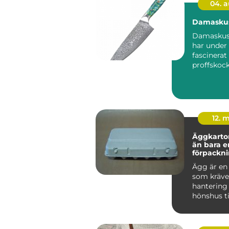
04. 
Damaskus
Damaskuss
har under 
fascinerat
proffskoc
matintres
hemmakock
12. 
Äggkartong
än bara e
förpackn
Ägg är en 
som kräve
hantering 
hönshus ti
frukostbo
om någon h