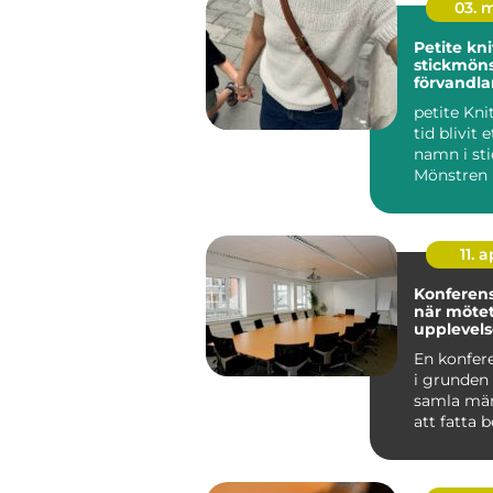
03. 
Petite knit mode
stickmön
förvandla
garderob
petite Kni
tid blivit e
namn i sti
Mönstren 
enkelhet,...
11. a
Konferens
när mötet
upplevels
En konfer
i grunden
samla män
att fatta 
nya idéer o