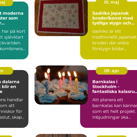
maj
01. maj
rna
Sashiko japansk
ster som
broderikonst med
r
tydliga stygn och
en
stark karaktär
t har på kort
sashiko är ett
tt självklart
traditionellt japanskt
ckvärlden.
broderi där enkla
kombinerar
förstygn bildar
geometriska mönste
med hög ...
pr
09. apr
 dalarna
Barnkalas i
 blir en
Stockholm -
e
fantastiska kalasr
hos Kaatach
ens handlar
Att planera ett
 om att
barnkalas kan känna
niskor för
som ett helt projekt.
beslut, skapa
Inbjudningar ska
ch stär...
skickas, lekar ordn...