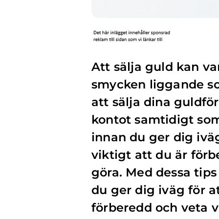
Att sälja guld kan v
smycken liggande s
att sälja dina guldf
kontot samtidigt so
innan du ger dig ivä
viktigt att du är för
göra.
Med dessa tips
du ger dig iväg för a
förberedd och veta v