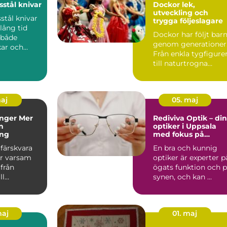
stål knivar
Dockor lek,
utveckling och
tål knivar
trygga följeslagare
lång tid
Dockor har följt bar
 både
genom generationer
kar och
Från enkla tygfigure
serade
till naturtrogna
ar....
sällskapsvänner har...
maj
05. maj
er Mer
Rediviva Optik – din
n
optiker i Uppsala
ing
med fokus på
kvalitet och
färskvara
En bra och kunnig
omtanke
r varsam
optiker är experter p
från
ögats funktion och 
ll
synen, och kan ...
rd. Oavsett
ar ...
maj
01. maj