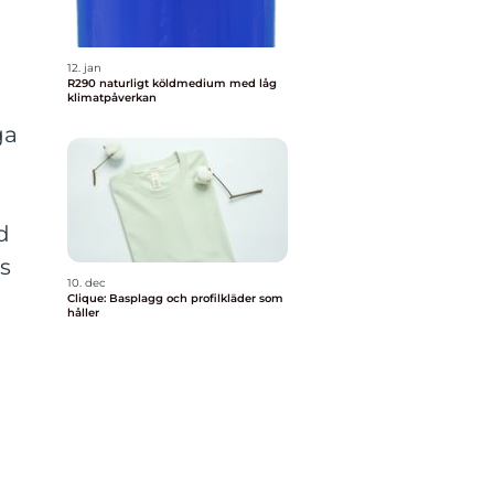
12. jan
R290 naturligt köldmedium med låg
klimatpåverkan
ga
d
ts
10. dec
Clique: Basplagg och profilkläder som
håller