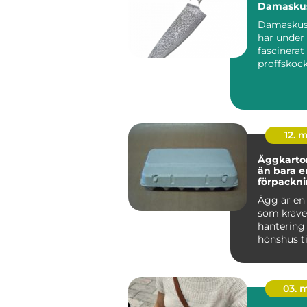
Damaskus
Damaskuss
har under 
fascinerat
proffskoc
matintres
hemmakock
12. 
Äggkartong
än bara e
förpackn
Ägg är en 
som kräve
hantering 
hönshus ti
frukostbo
om någon h
03. 