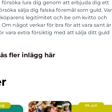
 försöka lura dig genom att erbjuda dig ett
försöka sälja dig falska föremål som guld. Va
 köparens legitimitet och be om kvitto och
m något verkar för bra för att vara sant är
r vara extra försiktig med att sälja ditt guld
äs fler inlägg här
er
aug
04. jun