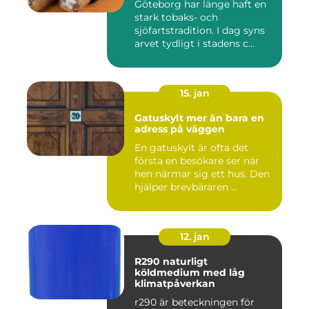
Göteborg har länge haft en
stark tobaks- och
sjöfartstradition. I dag syns
arvet tydligt i stadens c...
15. jan
Gatuskylt mer än bara en
adress på väggen
En gatuskylt är ofta det
första en besökare ser när
hen närmar sig ett hus. Den
hjälper brevbäraren ...
12. jan
R290 naturligt
köldmedium med låg
klimatpåverkan
r290 är beteckningen för