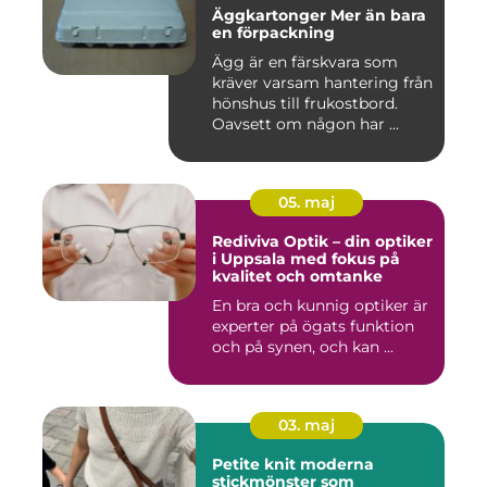
Äggkartonger Mer än bara
en förpackning
Ägg är en färskvara som
kräver varsam hantering från
hönshus till frukostbord.
Oavsett om någon har ...
05. maj
Rediviva Optik – din optiker
i Uppsala med fokus på
kvalitet och omtanke
En bra och kunnig optiker är
experter på ögats funktion
och på synen, och kan ...
03. maj
Petite knit moderna
stickmönster som