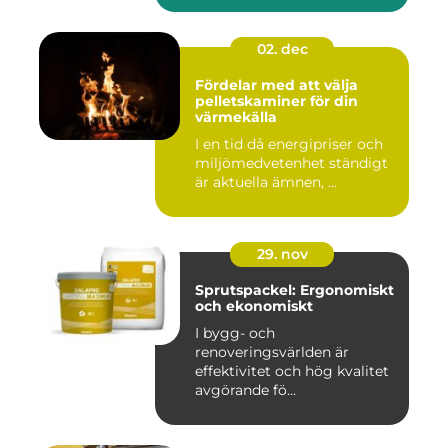
02. dec
Fördelar med att välja
pelletskaminer för din
värmekälla
I en tid då energipriser och
miljömedvetenhet ständigt
är aktuella ämnen, ...
29. nov
Sprutspackel: Ergonomiskt
och ekonomiskt
I bygg- och
renoveringsvärlden är
effektivitet och hög kvalitet
avgörande fö...