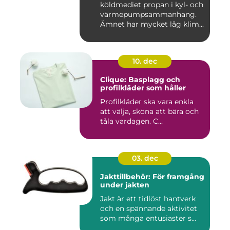
köldmediet propan i kyl- och
värmepumpsammanhang.
Ämnet har mycket låg klim...
10. dec
Clique: Basplagg och
profilkläder som håller
Profilkläder ska vara enkla
att välja, sköna att bära och
tåla vardagen. C...
03. dec
Jakttillbehör: För framgång
under jakten
Jakt är ett tidlöst hantverk
och en spännande aktivitet
som många entusiaster s...