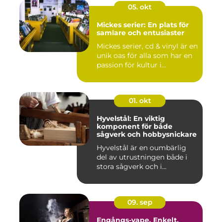
05. okt
Mickes serier: En plats för
samlare och entusiaster
Mickes serier, cd & vinyl är en
unik oas för alla som har en
passion för kultur i...
01. okt
Hyvelstål: En viktig
komponent för både
sågverk och hobbysnickare
Hyvelstål är en oumbärlig
del av utrustningen både i
stora sågverk och i...
09. sep
Engångs-vape. Enkelt,