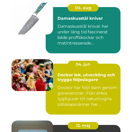
04. aug
Damaskusstål knivar
Damaskusstål knivar har
under lång tid fascinerat
både proffskockar och
matintresserade
hemmakockar....
04. jun
Dockor lek, utveckling och
trygga följeslagare
Dockor har följt barn genom
generationer. Från enkla
tygfigurer till naturtrogna
sällskapsvänner har...
12. maj