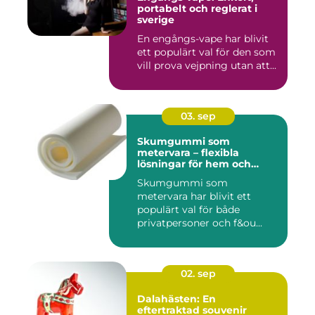
portabelt och reglerat i
sverige
En engångs-vape har blivit
ett populärt val för den som
vill prova vejpning utan att...
03. sep
Skumgummi som
metervara – flexibla
lösningar för hem och
projekt
Skumgummi som
metervara har blivit ett
populärt val för både
privatpersoner och f&ou...
02. sep
Dalahästen: En
eftertraktad souvenir