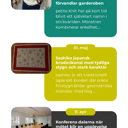
förvandlar garderoben
petite Knit har på kort tid
blivit ett självklart namn i
stickvärlden. Mönstren
kombinerar enkelhet,...
01. maj
Sashiko japansk
broderikonst med tydliga
stygn och stark karaktär
sashiko är ett traditionellt
japanskt broderi där enkla
förstygn bildar geometriska
mönster med hög ...
11. apr
Konferens dalarna när
mötet blir en upplevelse