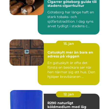
Cigarrer göteborg guide till
stadens cigarrkultur
Göteborg har länge haft en
stark tobaks- och
sjöfartstradition. I dag syns
arvet tydligt i stadens c...
15. jan
Gatuskylt mer än bara en
adress på väggen
En gatuskylt är ofta det
första en besökare ser när
hen närmar sig ett hus. Den
hjälper brevbäraren ...
12. jan
R290 naturligt
köldmedium med låg