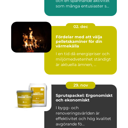
och en spännande aktivitet
som många entusiaster s...
02. dec
Fördelar med att välja
pelletskaminer för din
värmekälla
I en tid då energipriser och
miljömedvetenhet ständigt
är aktuella ämnen, ...
29. nov
Sprutspackel: Ergonomiskt
och ekonomiskt
I bygg- och
renoveringsvärlden är
effektivitet och hög kvalitet
avgörande fö...