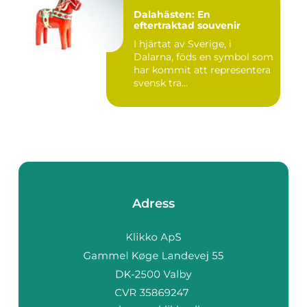
Dalahästen: En
eftertraktad souvenir
I hjärtat av Sverige, i
Dalarna, föds en symbol som
har kommit att representera
svensk tra...
Adress