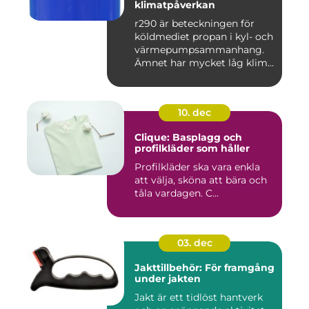
klimatpåverkan
r290 är beteckningen för
köldmediet propan i kyl- och
värmepumpsammanhang.
Ämnet har mycket låg klim...
10. dec
Clique: Basplagg och
profilkläder som håller
Profilkläder ska vara enkla
att välja, sköna att bära och
tåla vardagen. C...
03. dec
Jakttillbehör: För framgång
under jakten
Jakt är ett tidlöst hantverk