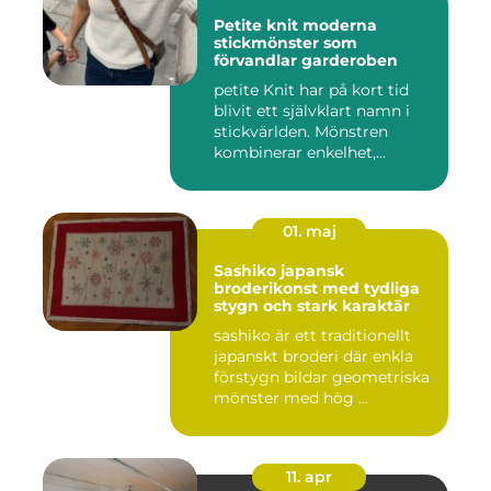
Petite knit moderna
stickmönster som
förvandlar garderoben
petite Knit har på kort tid
blivit ett självklart namn i
stickvärlden. Mönstren
kombinerar enkelhet,...
01. maj
Sashiko japansk
broderikonst med tydliga
stygn och stark karaktär
sashiko är ett traditionellt
japanskt broderi där enkla
förstygn bildar geometriska
mönster med hög ...
11. apr