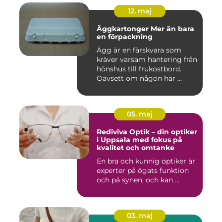
12. maj
Äggkartonger Mer än bara
en förpackning
Ägg är en färskvara som
kräver varsam hantering från
hönshus till frukostbord.
Oavsett om någon har ...
05. maj
Rediviva Optik – din optiker
i Uppsala med fokus på
kvalitet och omtanke
En bra och kunnig optiker är
experter på ögats funktion
och på synen, och kan ...
03. maj