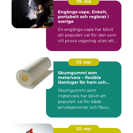
09. sep
Engångs-vape. Enkelt,
portabelt och reglerat i
sverige
En engångs-vape har blivit
ett populärt val för den som
vill prova vejpning utan att...
03. sep
Skumgummi som
metervara – flexibla
lösningar för hem och
projekt
Skumgummi som
metervara har blivit ett
populärt val för både
privatpersoner och f&ou...
02. sep