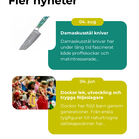
Fler nyheter
04. aug
Damaskusstål knivar
Damaskusstål knivar har
under lång tid fascinerat
både proffskockar och
matintresserade
hemmakockar....
04. jun
Dockor lek, utveckling och
trygga följeslagare
Dockor har följt barn genom
generationer. Från enkla
tygfigurer till naturtrogna
sällskapsvänner har...