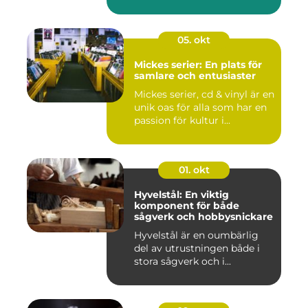
05. okt
Mickes serier: En plats för
samlare och entusiaster
Mickes serier, cd & vinyl är en
unik oas för alla som har en
passion för kultur i...
01. okt
Hyvelstål: En viktig
komponent för både
sågverk och hobbysnickare
Hyvelstål är en oumbärlig
del av utrustningen både i
stora sågverk och i...