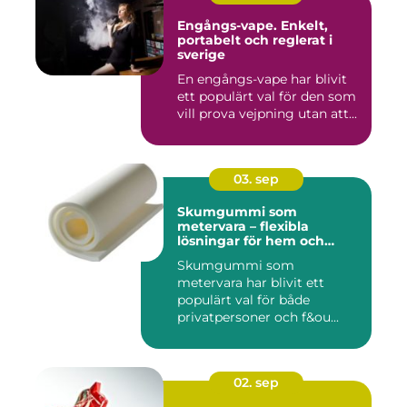
Engångs-vape. Enkelt,
portabelt och reglerat i
sverige
En engångs-vape har blivit
ett populärt val för den som
vill prova vejpning utan att...
03. sep
Skumgummi som
metervara – flexibla
lösningar för hem och
projekt
Skumgummi som
metervara har blivit ett
populärt val för både
privatpersoner och f&ou...
02. sep