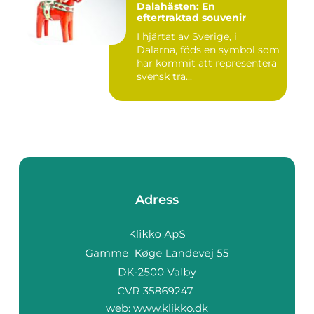
Dalahästen: En
eftertraktad souvenir
I hjärtat av Sverige, i
Dalarna, föds en symbol som
har kommit att representera
svensk tra...
Adress
web:
www.klikko.dk