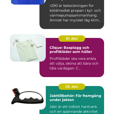
r290 är beteckningen för
köldmediet propan i kyl- och
värmepumpsammanhang.
Ämnet har mycket låg klim...
10. dec
Clique: Basplagg och
profilkläder som håller
Profilkläder ska vara enkla
att välja, sköna att bära och
tåla vardagen. C...
03. dec
Jakttillbehör: För framgång
under jakten
Jakt är ett tidlöst hantverk
och en spännande aktivitet