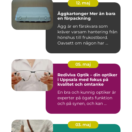
12. maj
Äggkartonger Mer än bara
en förpackning
Ägg är en färskvara som
kräver varsam hantering från
hönshus till frukostbord.
Oavsett om någon har ...
05. maj
Rediviva Optik – din optiker
i Uppsala med fokus på
kvalitet och omtanke
En bra och kunnig optiker är
experter på ögats funktion
och på synen, och kan ...
03. maj