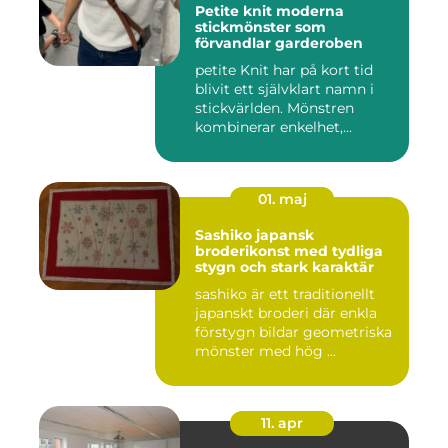
Petite knit moderna
stickmönster som
förvandlar garderoben
petite Knit har på kort tid
blivit ett självklart namn i
stickvärlden. Mönstren
kombinerar enkelhet,...
01. maj
Sashiko japansk
broderikonst med tydliga
stygn och stark karaktär
sashiko är ett traditionellt
japanskt broderi där enkla
förstygn bildar geometriska
mönster med hög ...
11. apr