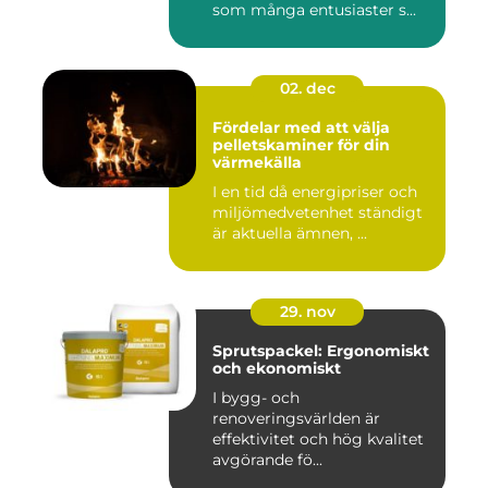
som många entusiaster s...
02. dec
Fördelar med att välja
pelletskaminer för din
värmekälla
I en tid då energipriser och
miljömedvetenhet ständigt
är aktuella ämnen, ...
29. nov
Sprutspackel: Ergonomiskt
och ekonomiskt
I bygg- och
renoveringsvärlden är
effektivitet och hög kvalitet
avgörande fö...