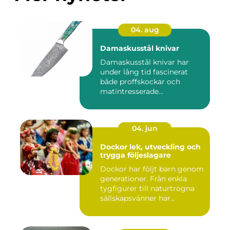
04. aug
Damaskusstål knivar
Damaskusstål knivar har
under lång tid fascinerat
både proffskockar och
matintresserade
hemmakockar....
04. jun
Dockor lek, utveckling och
trygga följeslagare
Dockor har följt barn genom
generationer. Från enkla
tygfigurer till naturtrogna
sällskapsvänner har...