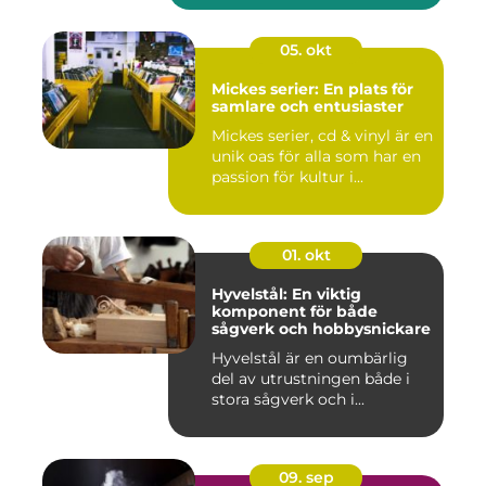
05. okt
Mickes serier: En plats för
samlare och entusiaster
Mickes serier, cd & vinyl är en
unik oas för alla som har en
passion för kultur i...
01. okt
Hyvelstål: En viktig
komponent för både
sågverk och hobbysnickare
Hyvelstål är en oumbärlig
del av utrustningen både i
stora sågverk och i...
09. sep