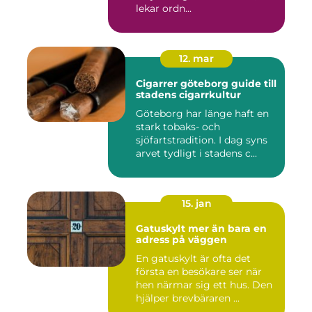
lekar ordn...
12. mar
Cigarrer göteborg guide till
stadens cigarrkultur
Göteborg har länge haft en
stark tobaks- och
sjöfartstradition. I dag syns
arvet tydligt i stadens c...
15. jan
Gatuskylt mer än bara en
adress på väggen
En gatuskylt är ofta det
första en besökare ser när
hen närmar sig ett hus. Den
hjälper brevbäraren ...