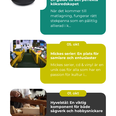
köksredskapet
När det kommer till
matlagning, fungerar rätt
stekpanna som en pålitlig
allierad i k...
05. okt
Mickes serier: En plats för
samlare och entusiaster
Mickes serier, cd & vinyl är en
unik oas för alla som har en
passion för kultur i...
01. okt
Hyvelstål: En viktig
komponent för både
sågverk och hobbysnickare