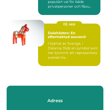
populärt val för både
privatpersoner och f&ou...
02. sep
Dalahästen: En
eftertraktad souvenir
I hjärtat av Sverige, i
Dalarna, föds en symbol som
har kommit att representera
svensk tra...
Adress