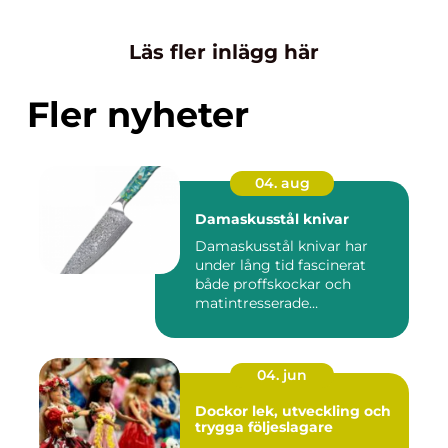
Läs fler inlägg här
Fler nyheter
04. aug
Damaskusstål knivar
Damaskusstål knivar har
under lång tid fascinerat
både proffskockar och
matintresserade
hemmakockar....
04. jun
Dockor lek, utveckling och
trygga följeslagare