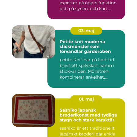
experter på ögats funktion
och på synen, och kan ...
03. maj
Petite knit moderna
stickmönster som
förvandlar garderoben
petite Knit har på kort tid
blivit ett självklart namn i
stickvärlden. Mönstren
kombinerar enkelhet,...
01. maj
Sashiko japansk
broderikonst med tydliga
stygn och stark karaktär
sashiko är ett traditionellt
japanskt broderi där enkla