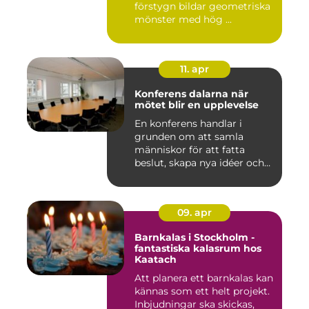
förstygn bildar geometriska
mönster med hög ...
11. apr
Konferens dalarna när
mötet blir en upplevelse
En konferens handlar i
grunden om att samla
människor för att fatta
beslut, skapa nya idéer och
stär...
09. apr
Barnkalas i Stockholm -
fantastiska kalasrum hos
Kaatach
Att planera ett barnkalas kan
kännas som ett helt projekt.
Inbjudningar ska skickas,