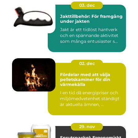
03. dec
Jakttillbehör: För framgång
under jakten
Jakt är ett tidlöst hantverk
och en spännande aktivitet
som många entusiaster s...
02. dec
Fördelar med att välja
pelletskaminer för din
värmekälla
I en tid då energipriser och
miljömedvetenhet ständigt
är aktuella ämnen, ...
29. nov
Sprutspackel: Ergonomiskt