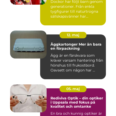
Dockor har följt barn genom
generationer. Från enkla
tygfigurer till naturtrogna
sällskapsvänner har...
12. maj
Äggkartonger Mer än bara
en förpackning
Ägg är en färskvara som
kräver varsam hantering från
hönshus till frukostbord.
Oavsett om någon har ...
05. maj
Rediviva Optik – din optiker
i Uppsala med fokus på
kvalitet och omtanke
En bra och kunnig optiker är