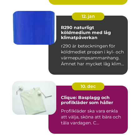
12. jan
R290 naturligt
köldmedium med låg
klimatpåverkan
r290 är beteckningen för
köldmediet propan i kyl- och
värmepumpsammanhang.
Ämnet har mycket låg klim...
10. dec
Clique: Basplagg och
profilkläder som håller
Profilkläder ska vara enkla
att välja, sköna att bära och
tåla vardagen. C...