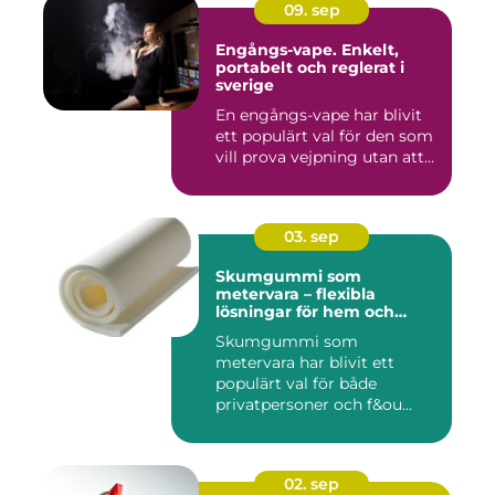
09. sep
Engångs-vape. Enkelt,
portabelt och reglerat i
sverige
En engångs-vape har blivit
ett populärt val för den som
vill prova vejpning utan att...
03. sep
Skumgummi som
metervara – flexibla
lösningar för hem och
projekt
Skumgummi som
metervara har blivit ett
populärt val för både
privatpersoner och f&ou...
02. sep