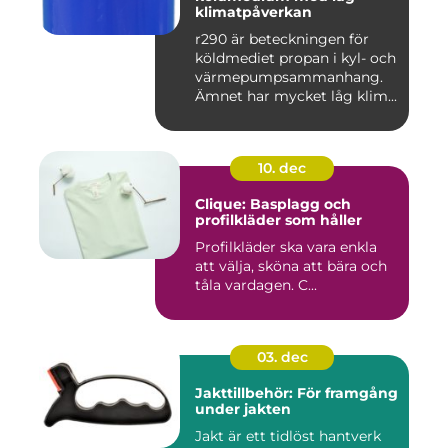
klimatpåverkan
r290 är beteckningen för
köldmediet propan i kyl- och
värmepumpsammanhang.
Ämnet har mycket låg klim...
10. dec
Clique: Basplagg och
profilkläder som håller
Profilkläder ska vara enkla
att välja, sköna att bära och
tåla vardagen. C...
03. dec
Jakttillbehör: För framgång
under jakten
Jakt är ett tidlöst hantverk