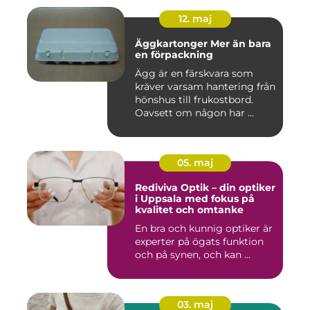
12. maj
Äggkartonger Mer än bara
en förpackning
Ägg är en färskvara som
kräver varsam hantering från
hönshus till frukostbord.
Oavsett om någon har ...
05. maj
Rediviva Optik – din optiker
i Uppsala med fokus på
kvalitet och omtanke
En bra och kunnig optiker är
experter på ögats funktion
och på synen, och kan ...
03. maj