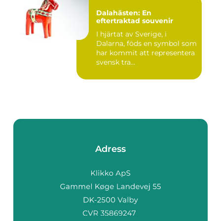
Dalahästen: En
eftertraktad souvenir
I hjärtat av Sverige, i
Dalarna, föds en symbol som
har kommit att representera
svensk tra...
Adress