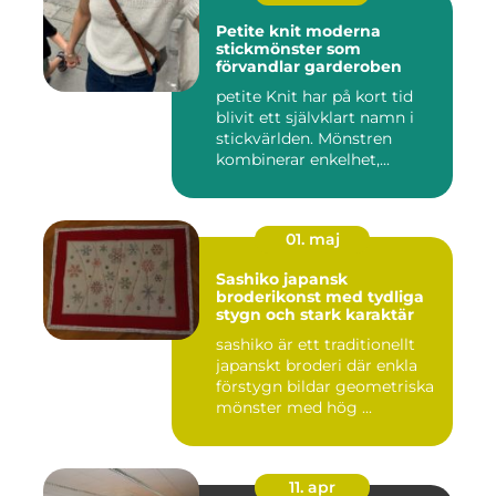
Petite knit moderna
stickmönster som
förvandlar garderoben
petite Knit har på kort tid
blivit ett självklart namn i
stickvärlden. Mönstren
kombinerar enkelhet,...
01. maj
Sashiko japansk
broderikonst med tydliga
stygn och stark karaktär
sashiko är ett traditionellt
japanskt broderi där enkla
förstygn bildar geometriska
mönster med hög ...
11. apr