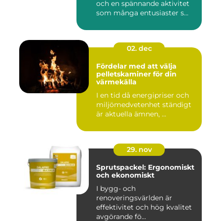
och en spännande aktivitet
som många entusiaster s...
02. dec
Fördelar med att välja
pelletskaminer för din
värmekälla
I en tid då energipriser och
miljömedvetenhet ständigt
är aktuella ämnen, ...
29. nov
Sprutspackel: Ergonomiskt
och ekonomiskt
I bygg- och
renoveringsvärlden är
effektivitet och hög kvalitet
avgörande fö...