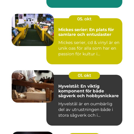
05. okt
Mickes serier: En plats för
samlare och entusiaster
Mickes serier, cd & vinyl är en
unik oas för alla som har en
passion för kultur i...
01. okt
Hyvelstål: En viktig
komponent för både
sågverk och hobbysnickare
Hyvelstål är en oumbärlig
del av utrustningen både i
stora sågverk och i...