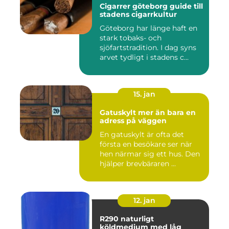
Cigarrer göteborg guide till
stadens cigarrkultur
Göteborg har länge haft en
stark tobaks- och
sjöfartstradition. I dag syns
arvet tydligt i stadens c...
15. jan
Gatuskylt mer än bara en
adress på väggen
En gatuskylt är ofta det
första en besökare ser när
hen närmar sig ett hus. Den
hjälper brevbäraren ...
12. jan
R290 naturligt
köldmedium med låg