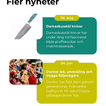
Fler nyheter
04. aug
Damaskusstål knivar
Damaskusstål knivar har
under lång tid fascinerat
både proffskockar och
matintresserade
hemmakockar....
04. jun
Dockor lek, utveckling och
trygga följeslagare
Dockor har följt barn genom
generationer. Från enkla
tygfigurer till naturtrogna
sällskapsvänner har...